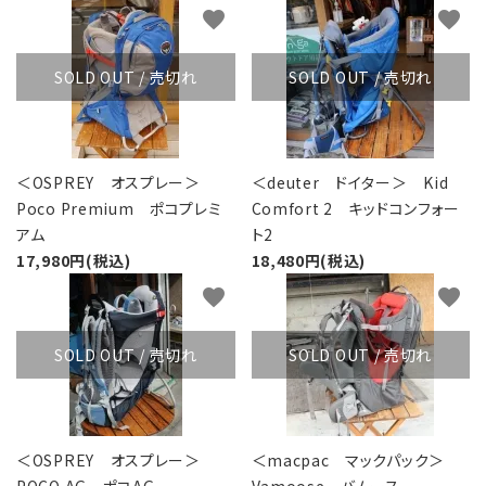
favorite
favorite
SOLD OUT / 売切れ
SOLD OUT / 売切れ
＜OSPREY オスプレー＞
＜deuter ドイター＞ Kid
Poco Premium ポコプレミ
Comfort 2 キッドコンフォー
アム
ト2
17,980円(税込)
18,480円(税込)
favorite
favorite
SOLD OUT / 売切れ
SOLD OUT / 売切れ
＜OSPREY オスプレー＞
＜macpac マックパック＞