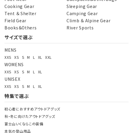
カテゴリー
Cooking Gear
Sleeping Gear
Tent ＆ Shelter
Camping Gear
Field Gear
Climb ＆ Alpine Gear
Books＆Others
River Sports
サイズで選ぶ
検索する
MENS
XXS
XS
S
M
L
XL
XXL
WOMENS
XXS
XS
S
M
L
XL
UNISEX
XXS
XS
S
M
L
XL
特集で選ぶ
初心者におすすめアウトドアグッズ
秋・冬に向けたアウトドアグッズ
富士山いくならこの装備
本気の登山用品