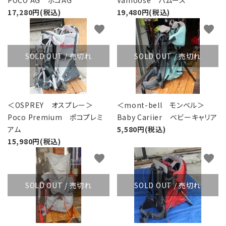
POCO AG ポコAG
Vamoose バムース
17,280円(税込)
19,480円(税込)
favorite
favorite
SOLD OUT / 売切れ
SOLD OUT / 売切れ
＜OSPREY オスプレー＞
＜mont-bell モンベル＞
Poco Premium ポコプレミ
Baby Cariier ベビーキャリア
アム
5,580円(税込)
15,980円(税込)
favorite
favorite
SOLD OUT / 売切れ
SOLD OUT / 売切れ