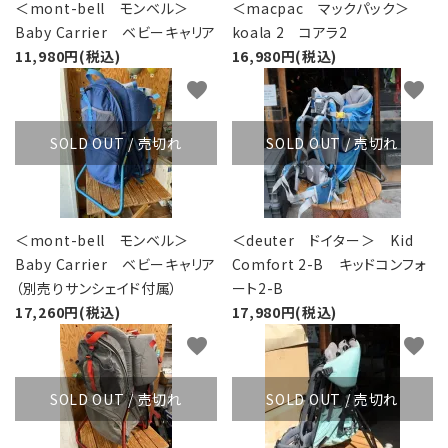
レンタル・修理
＜mont-bell モンベル＞
＜macpac マックパック＞
Baby Carrier ベビーキャリア
koala 2 コアラ2
店舗情報
11,980円(税込)
16,980円(税込)
favorite
favorite
POLICY
SOLD OUT / 売切れ
SOLD OUT / 売切れ
INFORMATION
ACCOUNT MENU
ようこそ ゲスト 様
＜mont-bell モンベル＞
＜deuter ドイター＞ Kid
Baby Carrier ベビーキャリア
Comfort 2-B キッドコンフォ
meeting_room
person
ログイン
新規会員登録
（別売りサンシェイド付属）
ート2-B
17,260円(税込)
17,980円(税込)
favorite
favorite
SOLD OUT / 売切れ
SOLD OUT / 売切れ