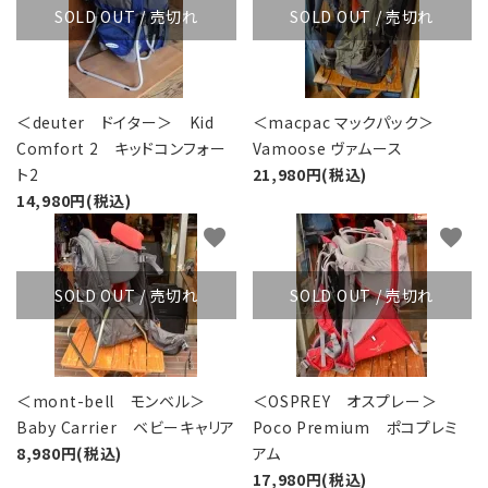
SOLD OUT / 売切れ
SOLD OUT / 売切れ
＜deuter ドイター＞ Kid
＜macpac マックパック＞
Comfort 2 キッドコンフォー
Vamoose ヴァムース
ト2
21,980円(税込)
14,980円(税込)
favorite
favorite
SOLD OUT / 売切れ
SOLD OUT / 売切れ
＜mont-bell モンベル＞
＜OSPREY オスプレー＞
Baby Carrier ベビーキャリア
Poco Premium ポコプレミ
8,980円(税込)
アム
17,980円(税込)