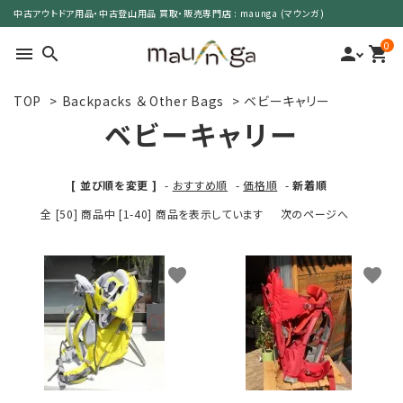
中古アウトドア用品・中古登山用品 買取・販売専門店 : maunga (マウンガ)
0
menu
search
person
shopping_cart
TOP
>
Backpacks ＆ Other Bags
>
ベビーキャリー
search
ベビーキャリー
カテゴリーで選ぶ
[ 並び順を変更 ]
-
おすすめ順
-
価格順
-
新着順
全 [50] 商品中 [1-40] 商品を表示しています
次のページへ
サイズで選ぶ
特集で選ぶ
favorite
favorite
価格で選ぶ
買取案内