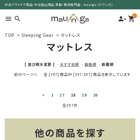
中古アウトドア用品・中古登山用品 買取・販売専門店 : maunga (マウンガ)
0
menu
search
person
shopping_cart
TOP
>
Sleeping Gear
>
マットレス
search
マットレス
カテゴリーで選ぶ
[ 並び順を変更 ]
-
おすすめ順
-
価格順
-
新着順
前のページへ
全 [397] 商品中 [397-397] 商品を表示しています
サイズで選ぶ
特集で選ぶ
<
1
17
18
19
20
全397件
価格で選ぶ
買取案内
他の商品を探す