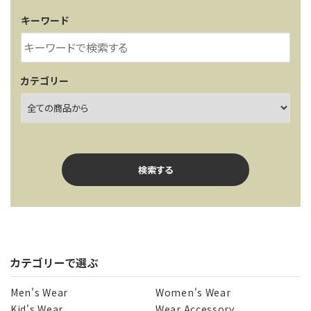
レンタル・修理
キーワード
店舗情報
POLICY
カテゴリー
INFORMATION
ACCOUNT MENU
ようこそ ゲスト 様
検索する
meeting_room
person
ログイン
新規会員登録
カテゴリーで選ぶ
キーワード
Men's Wear
Women's Wear
Kid's Wear
Wear Accessory