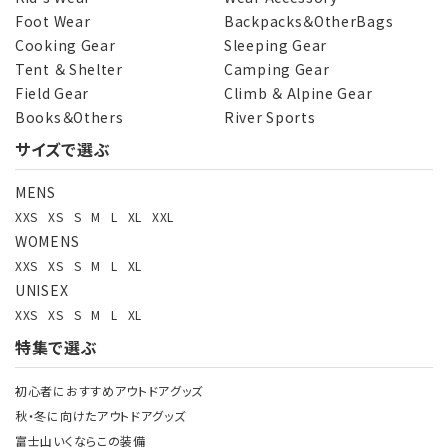
Foot Wear
Backpacks＆OtherBags
カテゴリー
Cooking Gear
Sleeping Gear
Tent ＆ Shelter
Camping Gear
Field Gear
Climb ＆ Alpine Gear
Books＆Others
River Sports
サイズで選ぶ
検索する
MENS
XXS
XS
S
M
L
XL
XXL
WOMENS
XXS
XS
S
M
L
XL
UNISEX
XXS
XS
S
M
L
XL
特集で選ぶ
初心者におすすめアウトドアグッズ
秋・冬に向けたアウトドアグッズ
富士山いくならこの装備