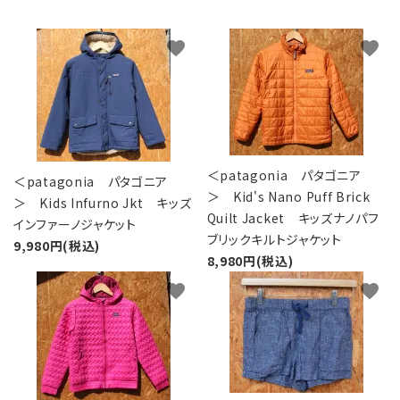
レンタル・修理
favorite
favorite
店舗情報
POLICY
INFORMATION
＜patagonia パタゴニア
＜patagonia パタゴニア
ACCOUNT MENU
＞ Kid's Nano Puff Brick
＞ Kids Infurno Jkt キッズ
ようこそ ゲスト 様
Quilt Jacket キッズナノパフ
インファーノジャケット
ブリックキルトジャケット
9,980円(税込)
meeting_room
person
ログイン
新規会員登録
8,980円(税込)
favorite
favorite