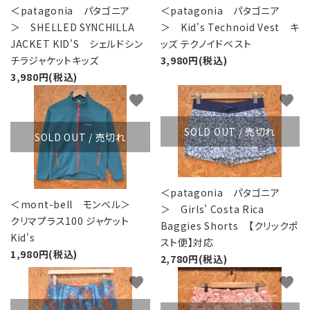
＜patagonia パタゴニア
＜patagonia パタゴニア
＞ SHELLED SYNCHILLA
＞ Kid's Technoid Vest キ
JACKET KID'S シェルドシン
ッズ テクノイドベスト
チラジャケットキッズ
3,980円(税込)
3,980円(税込)
favorite
favorite
SOLD OUT / 売切れ
SOLD OUT / 売切れ
＜patagonia パタゴニア
＜mont-bell モンベル＞
＞ Girls’ Costa Rica
クリマプラス100 ジャケット
Baggies Shorts 【クリックポ
Kid's
スト便】対応
1,980円(税込)
2,780円(税込)
favorite
favorite