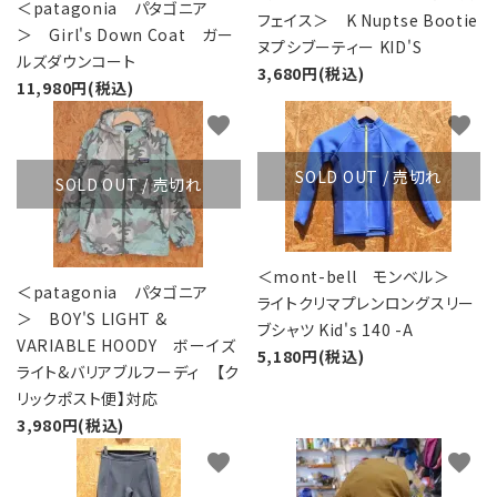
＜patagonia パタゴニア
フェイス＞ K Nuptse Bootie
＞ Girl's Down Coat ガー
ヌプシブーティー KID'S
ルズダウンコート
3,680円(税込)
11,980円(税込)
favorite
favorite
SOLD OUT / 売切れ
SOLD OUT / 売切れ
＜mont-bell モンベル＞
＜patagonia パタゴニア
ライトクリマプレンロングスリー
＞ BOY'S LIGHT &
ブシャツ Kid's 140 -A
VARIABLE HOODY ボーイズ
5,180円(税込)
ライト&バリアブルフーディ 【ク
リックポスト便】対応
3,980円(税込)
favorite
favorite