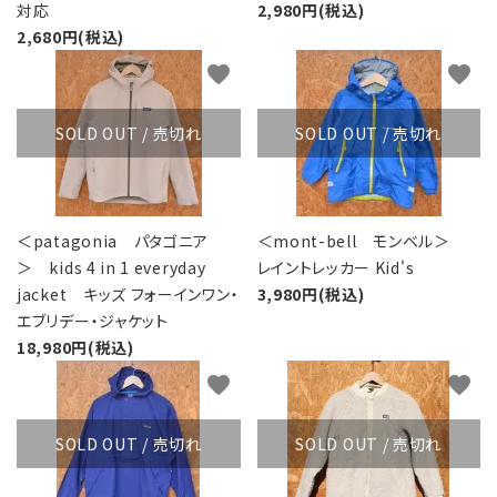
対応
2,980円(税込)
2,680円(税込)
favorite
favorite
SOLD OUT / 売切れ
SOLD OUT / 売切れ
＜patagonia パタゴニア
＜mont-bell モンベル＞
＞ kids 4 in 1 everyday
レイントレッカー Kid's
jacket キッズ フォーインワン・
3,980円(税込)
エブリデー・ジャケット
18,980円(税込)
favorite
favorite
SOLD OUT / 売切れ
SOLD OUT / 売切れ