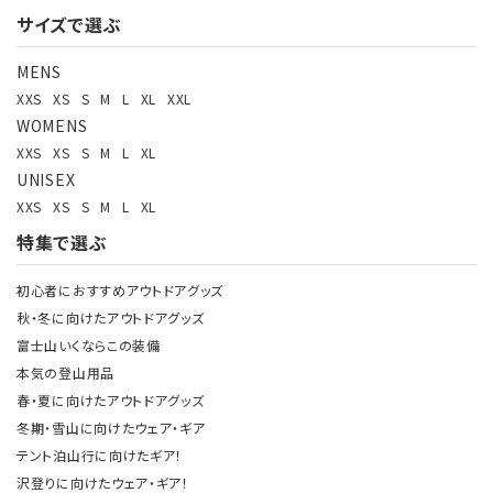
サイズで選ぶ
検索する
MENS
XXS
XS
S
M
L
XL
XXL
WOMENS
XXS
XS
S
M
L
XL
UNISEX
XXS
XS
S
M
L
XL
特集で選ぶ
初心者におすすめアウトドアグッズ
秋・冬に向けたアウトドアグッズ
富士山いくならこの装備
本気の登山用品
春・夏に向けたアウトドアグッズ
冬期・雪山に向けたウェア・ギア
テント泊山行に向けたギア！
沢登りに向けたウェア・ギア！