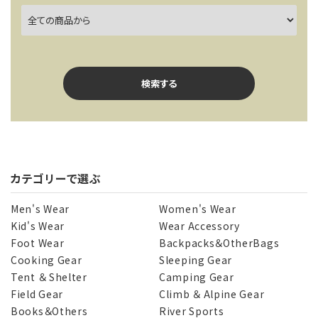
検索する
カテゴリーで選ぶ
キーワード
Men's Wear
Women's Wear
Kid's Wear
Wear Accessory
Foot Wear
Backpacks＆OtherBags
カテゴリー
Cooking Gear
Sleeping Gear
Tent ＆ Shelter
Camping Gear
Field Gear
Climb ＆ Alpine Gear
Books＆Others
River Sports