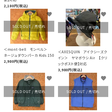
2,180円(税込)
favorite
favorite
SOLD OUT / 売切れ
SOLD OUT / 売切れ
＜mont-bell モンベル＞
＜AXESQUIN アイクシーズク
ネージュダウンパーカ Kids 150
イン＞ ヤマボウシ Air 【クリ
2,980円(税込)
ックポスト便】対応
3,980円(税込)
favorite
favorite
SOLD OUT / 売切れ
SOLD OUT / 売切れ