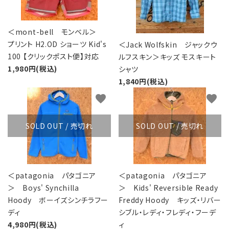
＜mont-bell モンベル＞
プリント H2.OD ショーツ Kid's
＜Jack Wolfskin ジャックウ
100 【クリックポスト便】対応
ルフスキン＞キッズ モスキート
1,980円(税込)
シャツ
1,840円(税込)
favorite
favorite
SOLD OUT / 売切れ
SOLD OUT / 売切れ
＜patagonia パタゴニア
＜patagonia パタゴニア
＞ Boys' Synchilla
＞ Kids' Reversible Ready
Hoody ボーイズシンチラフー
Freddy Hoody キッズ・リバー
ディ
シブル・レディ・フレディ・フーデ
4,980円(税込)
ィ