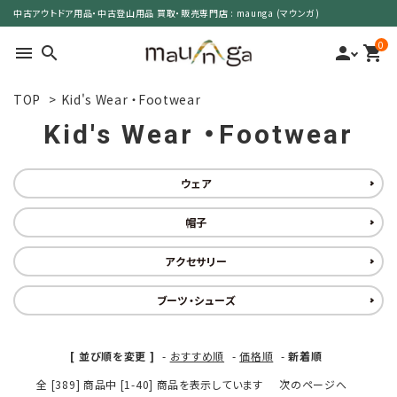
中古アウトドア用品・中古登山用品 買取・販売専門店 : maunga (マウンガ)
0
menu
search
person
shopping_cart
TOP
>
Kid's Wear ・Footwear
search
Kid's Wear ・Footwear
カテゴリーで選ぶ
ウェア
サイズで選ぶ
帽子
アクセサリー
特集で選ぶ
ブーツ・シューズ
価格で選ぶ
買取案内
[ 並び順を変更 ]
-
おすすめ順
-
価格順
-
新着順
全 [389] 商品中 [1-40] 商品を表示しています
次のページへ