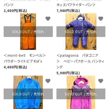
パンツ
キッズパフライダーパンツ
2,480円(税込)
7,980円(税込)
favorite
favorite
SOLD OUT / 売切れ
SOLD OUT / 売切れ
＜mont-bell モンベル＞
＜patagonia パタゴニア
パウダーライトビブ Kid's
＞ ベビーパフボール バンティ
4,480円(税込)
ング
5,980円(税込)
favorite
favorite
SOLD OUT / 売切れ
SOLD OUT / 売切れ