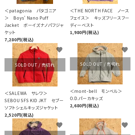
＜patagonia パタゴニア
＜THE NORTH FACE ノース
＞ Boys' Nano Puff
フェイス＞ キッズフリースフー
Jacket ボーイズナノパフジャ
ディーベスト
ケット
1,980円(税込)
7,280円(税込)
favorite
favorite
SOLD OUT / 売切れ
SOLD OUT / 売切れ
＜mont-bell モンベル＞
＜SALEWA サレワ＞
O.D.パーカキッズ
SEBOU SFS KID JKT セブー
2,680円(税込)
ソフトシェルキッズジャケット
2,520円(税込)
favorite
favorite