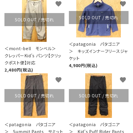
favorite
favorite
SOLD OUT / 売切れ
SOLD OUT / 売切れ
＜patagonia パタゴニア
＜mont-bell モンベル＞
＞ キッズインナーフリースジャ
クレッパーKid's パンツ【クリッ
ケット
クポスト便】対応
4,980円(税込)
2,480円(税込)
favorite
favorite
SOLD OUT / 売切れ
SOLD OUT / 売切れ
＜patagonia パタゴニア
＜patagonia パタゴニア
＞ Summit Pants サミット
＞ Kid's Puff Rider Pants