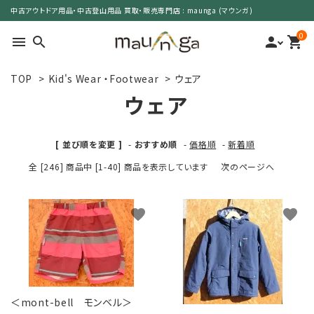
中古アウトドア用品・中古登山用品 買取・販売専門店 : maunga (マウンガ)
0
menu
search
person
shopping_cart
TOP
>
Kid's Wear ・Footwear
>
ウェア
search
ウェア
カテゴリーで選ぶ
[ 並び順を変更 ]
-
おすすめ順
-
価格順
-
新着順
全 [246] 商品中 [1-40] 商品を表示しています
次のページへ
サイズで選ぶ
特集で選ぶ
favorite
favorite
価格で選ぶ
買取案内
＜mont-bell モンベル＞