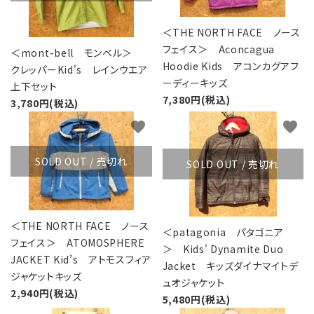
＜THE NORTH FACE ノース
フェイス＞ Aconcagua
＜mont-bell モンベル＞
Hoodie Kids アコンカグアフ
クレッパーKid's レインウエア
ーディーキッズ
上下セット
7,380円(税込)
3,780円(税込)
favorite
favorite
SOLD OUT / 売切れ
SOLD OUT / 売切れ
＜THE NORTH FACE ノース
＜patagonia パタゴニア
フェイス＞ ATOMOSPHERE
＞ Kids' Dynamite Duo
JACKET Kid’s アトモスフィア
Jacket キッズダイナマイトデ
ジャケットキッズ
ュオジャケット
2,940円(税込)
5,480円(税込)