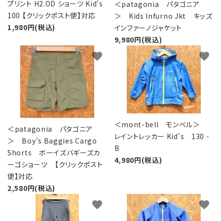
レンタル・修理
プリント H2.OD ショーツ Kid's
＜patagonia パタゴニア
100 【クリックポスト便】対応
＞ Kids Infurno Jkt キッズ
店舗情報
1,980円(税込)
インファーノジャケット
9,980円(税込)
POLICY
favorite
favorite
INFORMATION
ACCOUNT MENU
ようこそ ゲスト 様
＜mont-bell モンベル＞
＜patagonia パタゴニア
レイントレッカー Kid's 130 -
meeting_room
person
＞ Boy’s Baggies Cargo
ログイン
新規会員登録
B
Shorts ボーイズバギーズカ
4,980円(税込)
ーゴショーツ 【クリックポスト
便】対応
2,580円(税込)
favorite
favorite