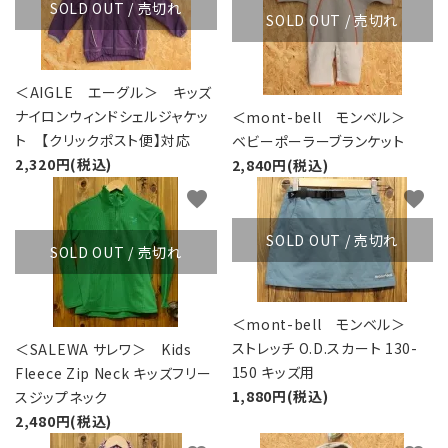
SOLD OUT / 売切れ
SOLD OUT / 売切れ
＜AIGLE エーグル＞ キッズ
ナイロンウィンドシェルジャケッ
＜mont-bell モンベル＞
ト 【クリックポスト便】対応
ベビーポーラーブランケット
2,320円(税込)
2,840円(税込)
favorite
favorite
SOLD OUT / 売切れ
SOLD OUT / 売切れ
＜mont-bell モンベル＞
ストレッチ O.D.スカート 130-
＜SALEWA サレワ＞ Kids
150 キッズ用
Fleece Zip Neck キッズフリー
1,880円(税込)
スジップネック
2,480円(税込)