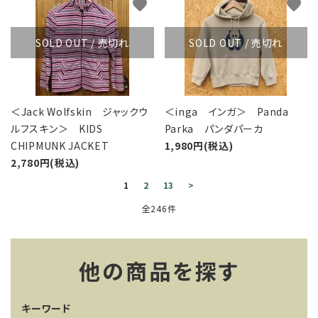
favorite
favorite
SOLD OUT / 売切れ
SOLD OUT / 売切れ
＜Jack Wolfskin ジャックウ
＜inga インガ＞ Panda
ルフスキン＞ KIDS
Parka パンダパーカ
CHIPMUNK JACKET
1,980円(税込)
2,780円(税込)
1
2
13
>
全246件
他の商品を探す
キーワード