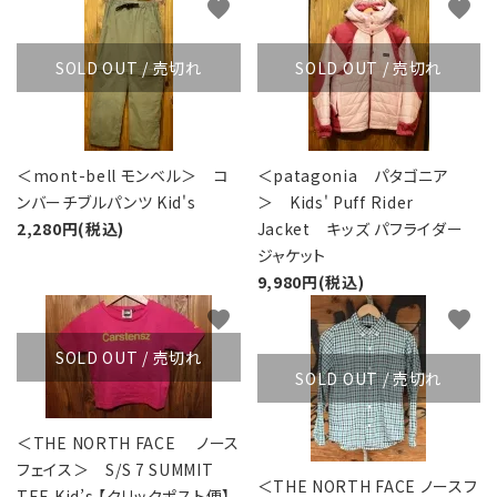
favorite
favorite
SOLD OUT / 売切れ
SOLD OUT / 売切れ
＜mont-bell モンベル＞ コ
＜patagonia パタゴニア
ンバーチブルパンツ Kid's
＞ Kids' Puff Rider
2,280円(税込)
Jacket キッズ パフライダー
ジャケット
9,980円(税込)
favorite
favorite
SOLD OUT / 売切れ
SOLD OUT / 売切れ
＜THE NORTH FACE ノース
フェイス＞ S/S 7 SUMMIT
＜THE NORTH FACE ノースフ
TEE Kid’s 【クリックポスト便】