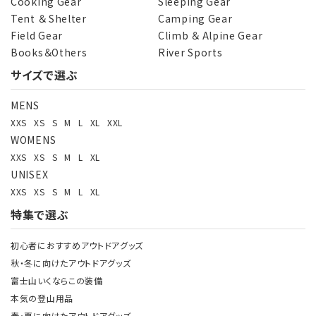
Cooking Gear
Sleeping Gear
Tent ＆ Shelter
Camping Gear
Field Gear
Climb ＆ Alpine Gear
Books＆Others
River Sports
サイズで選ぶ
検索する
MENS
XXS
XS
S
M
L
XL
XXL
WOMENS
XXS
XS
S
M
L
XL
UNISEX
XXS
XS
S
M
L
XL
特集で選ぶ
初心者におすすめアウトドアグッズ
秋・冬に向けたアウトドアグッズ
富士山いくならこの装備
本気の登山用品
春・夏に向けたアウトドアグッズ