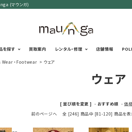
ga (マウンガ)
品を探す
買取案内
レンタル・修理
店舗情報
POL
s Wear ・Footwear
>
ウェア
ウェア
カテゴリーで選ぶ
サイズで選ぶ
特集で選ぶ
Men's Wear
MENS
初心者におすすめアウ
Women's Wear
XXS
XS
S
M
L
XL
XXL
アグッズ
[ 並び順を変更 ]
-
おすすめ順
-
価
Kid's Wear
秋・冬に向けたアウトド
WOMENS
前のページへ
全 [246] 商品中 [81-120] 商品
Wear Accessory
ッズ
XXS
XS
S
M
L
XL
Foot Wear
富士山いくならこの装
UNISEX
Backpacks＆
本気の登山用品