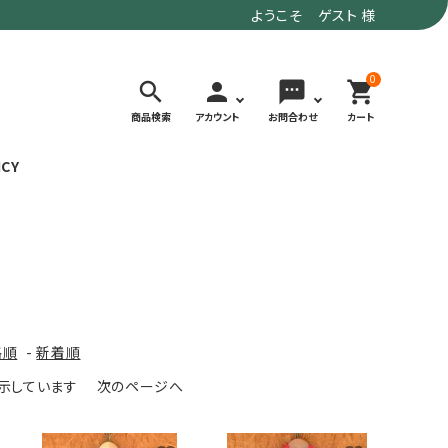
ようこそ ゲスト 様
0
search
person
sms
shopping_cart
商品検索
アカウント
お問合わせ
カート
ICY
検索する
価格で選ぶ
トド
デイリーユースにもおすすめなアウトドア
～9,900円
ウェア・ギア
10,000～
格順
-
新着順
アグ
クライミング・ボルダリング用ウェア・ギア
19,990円
を表示しています
次のページへ
ヴィンテージなアイテム
20,000円～
備
ウルトラライト系
リバースポーツ