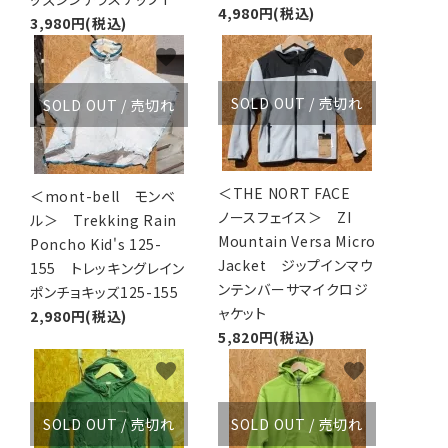
4,980円(税込)
3,980円(税込)
favorite
favorite
SOLD OUT / 売切れ
SOLD OUT / 売切れ
＜THE NORT FACE
＜mont-bell モンベ
ノースフェイス＞ ZI
ル＞ Trekking Rain
Mountain Versa Micro
Poncho Kid's 125-
Jacket ジップインマウ
155 トレッキングレイン
ンテンバーサマイクロジ
ポンチョキッズ125-155
ャケット
2,980円(税込)
5,820円(税込)
favorite
favorite
SOLD OUT / 売切れ
SOLD OUT / 売切れ