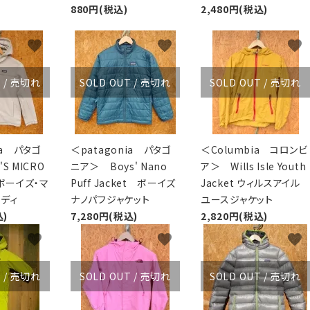
880円(税込)
2,480円(税込)
favorite
favorite
favorite
T / 売切れ
SOLD OUT / 売切れ
SOLD OUT / 売切れ
ia パタゴ
＜patagonia パタゴ
＜Columbia コロンビ
S MICRO
ニア＞ Boys' Nano
ア＞ Wills Isle Youth
 ボーイズ・マ
Puff Jacket ボーイズ
Jacket ウィルスアイル
ーディ
ナノパフジャケット
ユースジャケット
込)
7,280円(税込)
2,820円(税込)
favorite
favorite
favorite
SOLD OUT / 売切れ
T / 売切れ
SOLD OUT / 売切れ