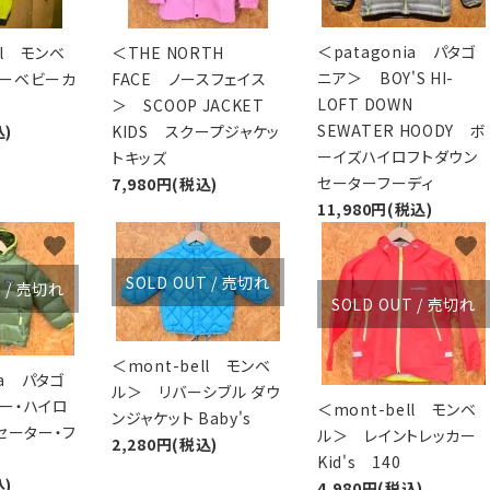
＜patagonia パタゴ
ll モンベ
＜THE NORTH
ニア＞ BOY'S HI-
ーベビーカ
FACE ノースフェイス
LOFT DOWN
＞ SCOOP JACKET
SEWATER HOODY ボ
込)
KIDS スクープジャケッ
ーイズハイロフトダウン
トキッズ
セーターフーディ
7,980円(税込)
11,980円(税込)
favorite
favorite
favorite
SOLD OUT / 売切れ
T / 売切れ
SOLD OUT / 売切れ
＜mont-bell モンベ
ia パタゴ
ル＞ リバーシブル ダウ
ー・ハイロ
＜mont-bell モンベ
ンジャケット Baby's
セーター・フ
ル＞ レイントレッカー
2,280円(税込)
Kid's 140
込)
4,980円(税込)