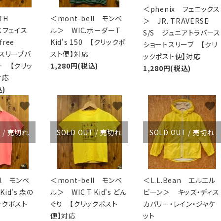
＜phenix フェニックス
TH
＜mont-bell モンベ
＞ JR. TRAVERSE
スフェイス
ル＞ WIC.ボーダーT
S/S ジュニアトラバース
free
Kid's 150 【クリックポ
ショートスリーブ 【クリ
グスリーブバ
スト便】対応
ックポスト便】対応
ー 【クリッ
1,280円(税込)
1,280円(税込)
対応
込)
favorite
favorite
favorite
T / 売切れ
SOLD OUT / 売切れ
SOLD OUT / 売切れ
ll モンベ
＜mont-bell モンベ
＜L.L.Bean エルエル
Kid's 森の
ル＞ WIC T Kid's どん
ビーン＞ キッズ・ディス
ックポスト
ぐり 【クリックポスト
カバリー・レイン・ジャケ
便】対応
ット