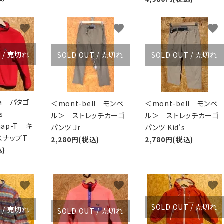
favorite
favorite
favorite
T / 売切れ
SOLD OUT / 売切れ
SOLD OUT / 売切れ
ia パタゴ
＜mont-bell モンベ
＜mont-bell モンベ
s
ル＞ ストレッチカーゴ
ル＞ ストレッチカーゴ
Snap-T キ
パンツ Jr
パンツ Kid's
スナップT
2,280円(税込)
2,780円(税込)
込)
favorite
favorite
favorite
SOLD OUT / 売切れ
T / 売切れ
SOLD OUT / 売切れ