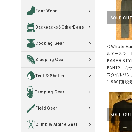
Foot Wear
買取案内
SOLD OU
Backpacks＆OtherBags
レンタル・修理
Cooking Gear
店舗情報
＜Whole E
ルアース＞ K
POLICY
Sleeping Gear
BAKER STY
PANTS キ
スタイルパン
INFORMATION
Tent ＆ Shelter
1,980円(税
ACCOUNT MENU
Camping Gear
ようこそ ゲスト 様
Field Gear
meeting_room
person
ログイン
新規会員登録
SOLD OU
Climb ＆ Alpine Gear