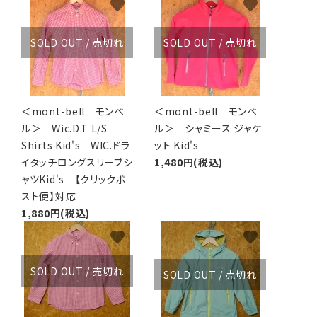
favorite
favorite
アグ
ミリタリーライン・ミリタリー
SOLD OUT / 売切れ
SOLD OUT / 売切れ
ア・
ギ
＜mont-bell モンベ
＜mont-bell モンベ
ギ
ル＞ Wic.D.T L/S
ル＞ シャミース ジャケ
Shirts Kid's WIC.ドラ
ット Kid's
・ギ
イタッチロングスリーブシ
1,480円(税込)
ャツKid's 【クリックポ
スト便】対応
1,880円(税込)
favorite
favorite
SOLD OUT / 売切れ
SOLD OUT / 売切れ