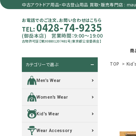
中古アウトドア用品・中古登山用品 買取・販売専門店 : maun
お電話でのご注文、お問い合わせはこちら
0428-74-9235
TEL:
(御岳本店) 営業時間：9:00～19:00
古物許可証【第308801207481号/東京都公安委員会】
商
TOP
>
Kid'
カテゴリーで選ぶ
search
Men's Wear
カテゴリーで選ぶ
Women's Wear
サイズで選ぶ
Kid's Wear
特集で選ぶ
Wear Accessory
価格で選ぶ