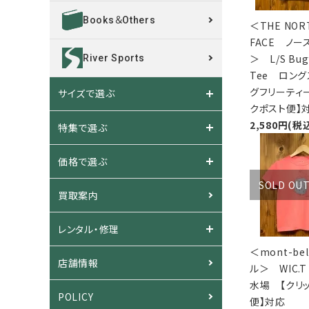
Books＆Others
＜THE NOR
FACE ノー
＞ L/S Bug
River Sports
Tee ロン
グフリーティ
サイズで選ぶ
クポスト便】
2,580円(税
特集で選ぶ
価格で選ぶ
SOLD OU
買取案内
レンタル・修理
＜mont-be
店舗情報
ル＞ WIC.T 
水場 【クリ
POLICY
便】対応