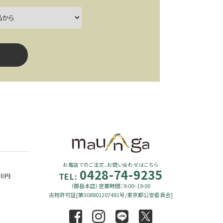
close
お電話でのご注文、お問い合わせはこちら
0428-74-9235
TEL:
90円
（御岳本店）営業時間：9:00~19:00
古物許可証[第308801207481号/東京都公安委員会]