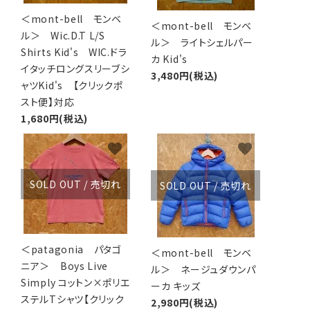
＜mont-bell モンベ
＜mont-bell モンベ
ル＞ Wic.D.T L/S
ル＞ ライトシェルパー
Shirts Kid's WIC.ドラ
カ Kid's
イタッチロングスリーブシ
3,480円(税込)
ャツKid's 【クリックポ
スト便】対応
1,680円(税込)
favorite
favorite
SOLD OUT / 売切れ
SOLD OUT / 売切れ
＜patagonia パタゴ
＜mont-bell モンベ
ニア＞ Boys Live
ル＞ ネージュダウンパ
Simply コットン×ポリエ
ーカ キッズ
ステルTシャツ【クリック
2,980円(税込)