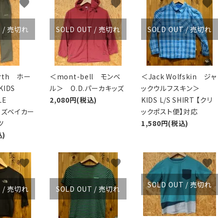
favorite
favorite
favorite
XXS
XS
S
M
L
XL
OtherBags
春・夏に向けたアウトド
Cooking Gear
ッズ
T / 売切れ
SOLD OUT / 売切れ
SOLD OUT / 売切れ
Sleeping Gear
冬期・雪山に向けたウェ
Tent ＆ Shelter
ギア
Camping Gear
テント泊山行に向けた
Field Gear
ア！
arth ホー
＜mont-bell モンベ
＜Jack Wolfskin ジャ
Climb ＆ Alpine
沢登りに向けたウェア・
IDS
ル＞ O.D.パーカキッズ
ックウルフスキン＞
Gear
ア！
LE
2,080円(税込)
KIDS L/S SHIRT 【クリ
Books＆Others
トレイルラン向けウェア
ッズベイカー
ックポスト便】対応
River Sports
ア！
ツ
1,580円(税込)
キャンプに向けたギア！
込)
favorite
favorite
favorite
SOLD OUT / 売切れ
T / 売切れ
SOLD OUT / 売切れ