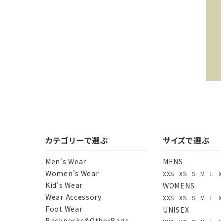
キー
カテゴリーで選ぶ
サイズで選ぶ
Men's Wear
MENS
Women's Wear
XXS
XS
S
M
L
カテ
Kid's Wear
WOMENS
Wear Accessory
XXS
XS
S
M
L
Foot Wear
UNISEX
Backpacks＆OtherBags