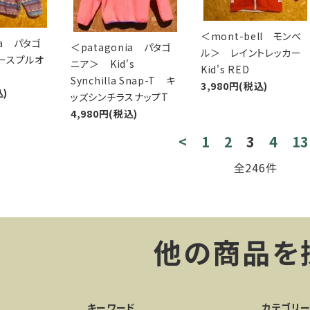
＜mont-bell モンベ
ia パタゴ
＜patagonia パタゴ
ル＞ レイントレッカー
ースプルオ
ニア＞ Kid's
Kid's RED
Synchilla Snap-T キ
3,980円(税込)
込)
ッズシンチラスナップT
4,980円(税込)
<
1
2
3
4
13
全246件
他の商品を
キーワード
カテゴリ