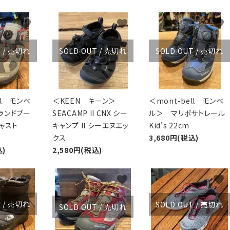
favorite
favorite
favorite
T / 売切れ
SOLD OUT / 売切れ
SOLD OUT / 売切れ
ll モンベ
＜KEEN キーン＞
＜mont-bell モンベ
ランドブー
SEACAMP II CNX シー
ル＞ マリポサトレール
ャスト
キャンプ II シーエヌエッ
Kid's 22cm
クス
3,680円(税込)
込)
2,580円(税込)
favorite
favorite
favorite
T / 売切れ
SOLD OUT / 売切れ
SOLD OUT / 売切れ