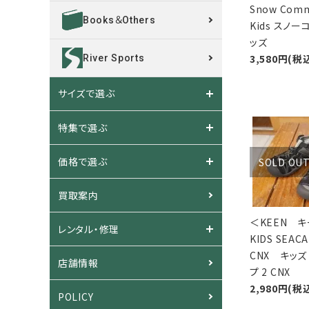
Snow Com
Books＆Others
Kids スノ
ッズ
3,580円(税
River Sports
サイズで選ぶ
特集で選ぶ
価格で選ぶ
SOLD OU
買取案内
＜KEEN 
レンタル・修理
KIDS SEACA
CNX キッズ
店舗情報
プ 2 CNX
2,980円(税
POLICY