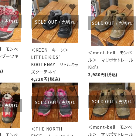
favorite
favorite
favorite
T / 売切れ
SOLD OUT / 売切れ
SOLD OUT / 売切れ
ll モンベ
＜KEEN キーン＞
＜mont-bell モンベ
ンブーツキ
LITTLE KIDS'
ル＞ マリポサトレール
KOOTENAY リトルキッ
Kid's
込)
ズクーテネイ
3,980円(税込)
4,320円(税込)
favorite
favorite
favorite
SOLD OUT / 売切れ
SOLD OUT / 売切れ
T / 売切れ
＜mont-bell モンベ
＜THE NORTH
ル＞ マリポサトレール
ll モンベ