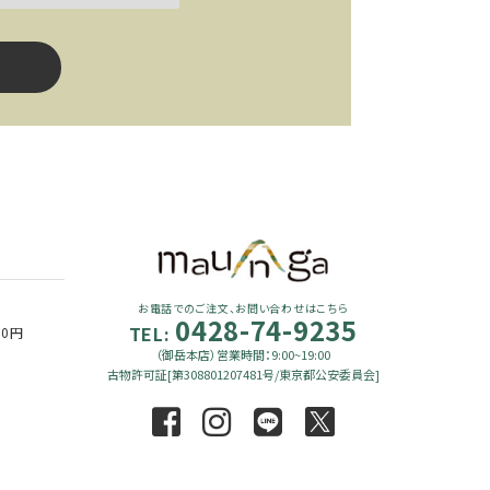
close
お電話でのご注文、お問い合わせはこちら
0428-74-9235
TEL:
90円
（御岳本店）営業時間：9:00~19:00
古物許可証[第308801207481号/東京都公安委員会]