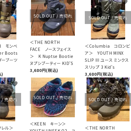
favorite
favorite
favorite
XXS
XS
S
M
L
XL
OtherBags
春・夏に向けたアウトド
Cooking Gear
ッズ
SOLD OUT / 売切れ
SOLD OUT / 売切れ
Sleeping Gear
冬期・雪山に向けたウェ
Tent ＆ Shelter
ギア
Camping Gear
テント泊山行に向けた
Field Gear
ア！
＜THE NORTH
ll モンベ
＜Columbia コロンビ
Climb ＆ Alpine
沢登りに向けたウェア・
FACE ノースフェイス
r Boots
ア＞ YOUTH MINX
Gear
ア！
＞ K Nuptse Bootie
ウダーブーツ
SLIP III ユース ミンクス
Books＆Others
トレイルラン向けウェア
ヌプシブーティー KID'S
スリップ 3 Kid’s
River Sports
ア！
3,680円(税込)
込)
3,680円(税込)
キャンプに向けたギア！
favorite
favorite
favorite
SOLD OUT / 売切れ
T / 売切れ
SOLD OUT / 売切れ
＜KEEN キーン＞
 ソレル＞
＜THE NORTH
YOUTH UNEEK O2 ユ