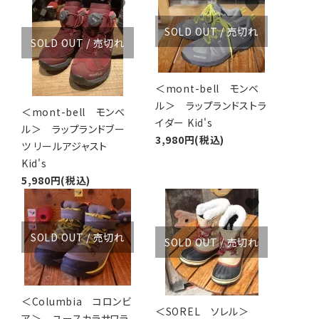
favorite
favorite
アグ
ミリタリーライン・ミリタリー
SOLD OUT / 売切れ
SOLD OUT / 売切れ
ア・
ギ
＜mont-bell モンベ
ル＞ ラップランドストラ
＜mont-bell モンベ
ギ
イダー Kid's
ル＞ ラップランドブー
3,980円(税込)
ツ リールアジャスト
・ギ
Kid's
5,980円(税込)
favorite
favorite
SOLD OUT / 売切れ
SOLD OUT / 売切れ
＜Columbia コロンビ
＜SOREL ソレル＞
ア＞ ユースカラサワラ