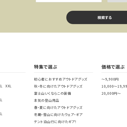
検索する
ワード
特集で選ぶ
価格で選ぶ
初心者におすすめアウトドアグッズ
～9,900円
XL
XXL
秋・冬に向けたアウトドアグッズ
10,000～19,9
ゴリー
富士山いくならこの装備
20,000円～
XL
本気の登山用品
春・夏に向けたアウトドアグッズ
XL
冬期・雪山に向けたウェア・ギア
テント泊山行に向けたギア！
検索する