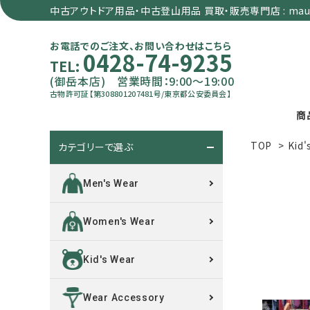
中古アウトドア用品・中古登山用品 買取・販売専門店 : maun
お電話でのご注文、お問い合わせはこちら
0428-74-9235
TEL:
(御岳本店) 営業時間：9:00～19:00
古物許可証【第308801207481号/東京都公安委員会】
商
TOP
>
Kid'
カテゴリーで選ぶ
search
Men's Wear
カテゴリーで選ぶ
Women's Wear
サイズで選ぶ
Kid's Wear
特集で選ぶ
Wear Accessory
価格で選ぶ