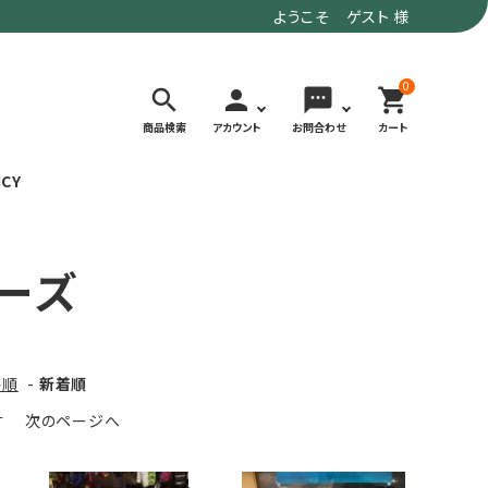
ようこそ ゲスト 様
0
search
person
sms
shopping_cart
商品検索
アカウント
お問合わせ
カート
ICY
検索する
ーズ
価格で選ぶ
トド
デイリーユースにもおすすめなアウトドア
～9,900円
ウェア・ギア
10,000～
格順
-
新着順
アグ
クライミング・ボルダリング用ウェア・ギア
19,990円
す
次のページへ
ヴィンテージなアイテム
20,000円～
備
ウルトラライト系
リバースポーツ