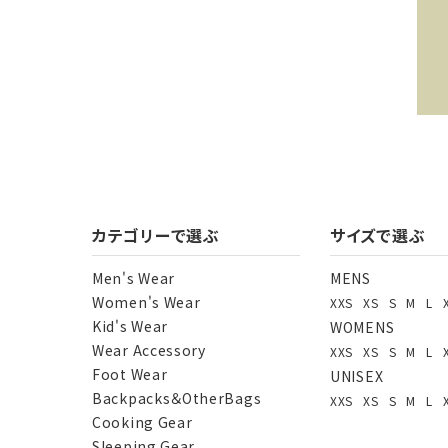
キー
カテゴリーで選ぶ
サイズで選ぶ
Men's Wear
MENS
Women's Wear
XXS
XS
S
M
L
カテ
Kid's Wear
WOMENS
Wear Accessory
XXS
XS
S
M
L
Foot Wear
UNISEX
Backpacks＆OtherBags
XXS
XS
S
M
L
Cooking Gear
Sleeping Gear