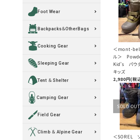
Foot Wear
買取案内
Backpacks＆OtherBags
レンタル・修理
Cooking Gear
店舗情報
＜mont-be
ル＞ Powde
POLICY
Sleeping Gear
Kid's パ
キッズ
2,980円(税
INFORMATION
Tent ＆ Shelter
ACCOUNT MENU
Camping Gear
ようこそ ゲスト 様
SOLD OU
Field Gear
meeting_room
person
ログイン
新規会員登録
Climb ＆ Alpine Gear
＜SOREL