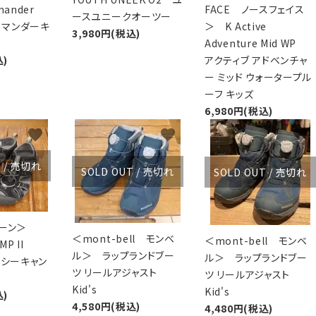
mander
FACE ノースフェイス
ースユニークオーツー
ーコマンダーキ
＞ K Active
3,980円(税込)
Adventure Mid WP
込)
アクティブ アドベンチャ
ー ミッド ウォータープル
ーフ キッズ
6,980円(税込)
favorite
favorite
favorite
T / 売切れ
SOLD OUT / 売切れ
SOLD OUT / 売切れ
キーン＞
＜mont-bell モンベ
＜mont-bell モンベ
MP II
ル＞ ラップランドブー
ル＞ ラップランドブー
 シーキャン
ツ リールアジャスト
ツ リールアジャスト
Kid's
Kid's
込)
4,580円(税込)
4,480円(税込)