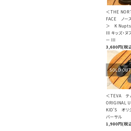
＜THE NOR
FACE ノー
＞ K Nupts
III キッズ・
ー III
3,680円(税
SOLD OU
＜TEVA 
ORIGINAL 
KID'S オ
バーサル
1,980円(税