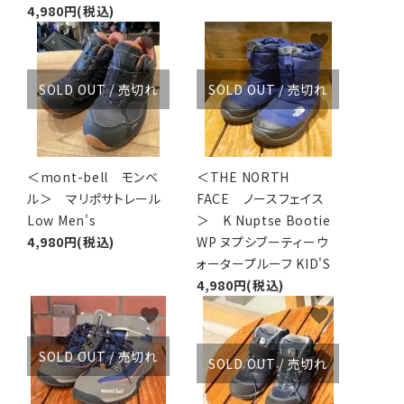
4,980円(税込)
favorite
favorite
SOLD OUT / 売切れ
SOLD OUT / 売切れ
＜mont-bell モンベ
＜THE NORTH
ル＞ マリポサトレール
FACE ノースフェイス
Low Men's
＞ K Nuptse Bootie
4,980円(税込)
WP ヌプシブーティーウ
ォータープルーフ KID'S
4,980円(税込)
favorite
favorite
SOLD OUT / 売切れ
SOLD OUT / 売切れ