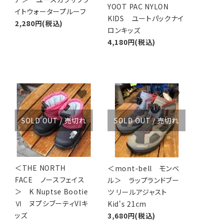
YOOT PAC NYLON
イトウォータープルーフ
KIDS ユートパックナイ
2,280円(税込)
ロンキッズ
4,180円(税込)
favorite
favorite
SOLD OUT / 売切れ
SOLD OUT / 売切れ
＜THE NORTH
＜mont-bell モンベ
FACE ノースフェイス
ル＞ ラップランドブー
＞ K Nuptse Bootie
ツ リールアジャスト
Ⅵ ヌプシブーティVIキ
Kid's 21cm
ッズ
3,680円(税込)