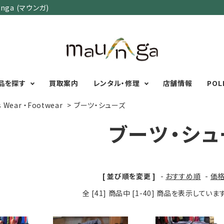
ga (マウンガ)
品を探す
買取案内
レンタル・修理
店舗情報
POL
s Wear ・Footwear
>
ブーツ・シューズ
ブーツ・シュ
カテゴリーで選ぶ
サイズで選ぶ
特集で選ぶ
Men's Wear
MENS
初心者におすすめアウ
Women's Wear
XXS
XS
S
M
L
XL
XXL
アグッズ
[ 並び順を変更 ]
-
おすすめ順
-
価
Kid's Wear
秋・冬に向けたアウトド
WOMENS
全 [41] 商品中 [1-40] 商品を表示していま
Wear Accessory
ッズ
XXS
XS
S
M
L
XL
Foot Wear
富士山いくならこの装
UNISEX
Backpacks＆
本気の登山用品