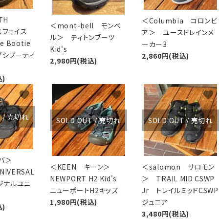
TH
＜Columbia コロンビ
＜mont-bell モンベ
スフェイス
ア＞ ユースドレインメ
ル＞ ティトンブーツ
e Bootie
ーカー3
Kid's
ヌプシブーティ
2,860円(税込)
2,980円(税込)
込)
favorite
favorite
favorite
T / 売切れ
SOLD OUT / 売切れ
SOLD OUT / 売切れ
テバ＞
＜KEEN キーン＞
＜salomon サロモン
UNIVERSAL
NEWPORT H2 Kid's
＞ TRAIL MID CSWP
リジナルユニ
ニューポートH2キッズ
Jr トレイルミッドCSWP
1,980円(税込)
ジュニア
込)
3,480円(税込)