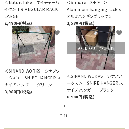
レンタル・修理
＜Naturehike ネイチャーハ
＜S’more -スモア-＞
イク＞ TRIANGULAR RACK
Aluminum hanging rack S
店舗情報
LARGE
アルミハンギングラック S
2,480円(税込)
2,580円(税込)
POLICY
favorite
favorite
INFORMATION
SOLD OUT / 売切れ
ACCOUNT MENU
ようこそ ゲスト 様
＜SINANO WORKS シナノワ
＜SINANO WORKS シナノワ
ークス＞ SNIPE HANGER ス
meeting_room
person
ログイン
新規会員登録
ークス＞ SNIPE HANGER ス
ナイプ ハンガー グリーン
ナイプ ハンガー ブラック
8,980円(税込)
8,980円(税込)
1
全4件