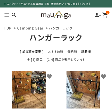
中古アウトドア用品・中古登山用品 買取・販売専門店 : maunga (マウンガ)
0
menu
search
person
shopping_cart
TOP
>
Camping Gear
>
ハンガーラック
search
ハンガーラック
カテゴリーで選ぶ
[ 並び順を変更 ]
-
おすすめ順
-
価格順
-
新着順
全 [4] 商品中 [1-4] 商品を表示しています
サイズで選ぶ
特集で選ぶ
favorite
favorite
価格で選ぶ
買取案内