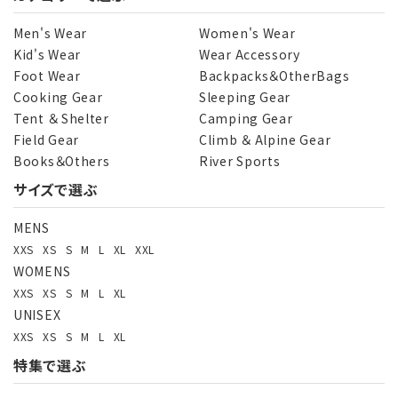
キーワード
Men's Wear
Women's Wear
Kid's Wear
Wear Accessory
Foot Wear
Backpacks＆OtherBags
カテゴリー
Cooking Gear
Sleeping Gear
Tent ＆ Shelter
Camping Gear
Field Gear
Climb ＆ Alpine Gear
Books＆Others
River Sports
サイズで選ぶ
検索する
MENS
XXS
XS
S
M
L
XL
XXL
WOMENS
XXS
XS
S
M
L
XL
UNISEX
XXS
XS
S
M
L
XL
特集で選ぶ