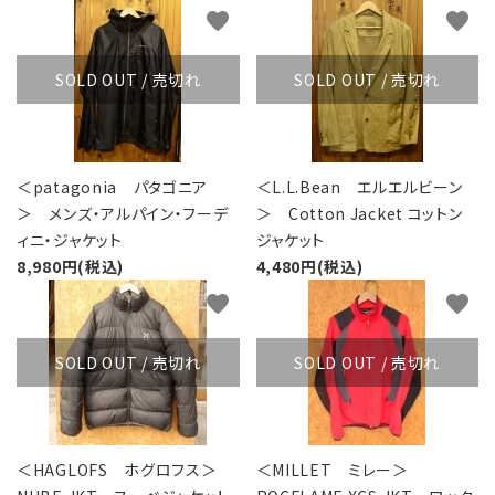
favorite
favorite
SOLD OUT / 売切れ
SOLD OUT / 売切れ
＜patagonia パタゴニア
＜L.L.Bean エルエルビーン
＞ メンズ・アルパイン・フーデ
＞ Cotton Jacket コットン
ィニ・ジャケット
ジャケット
8,980円(税込)
4,480円(税込)
favorite
favorite
SOLD OUT / 売切れ
SOLD OUT / 売切れ
＜HAGLOFS ホグロフス＞
＜MILLET ミレー＞