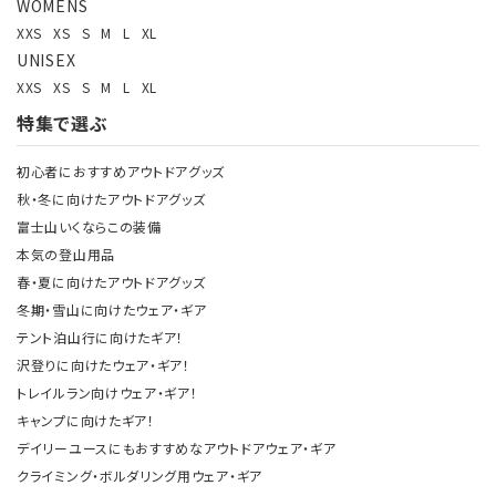
WOMENS
XXS
XS
S
M
L
XL
UNISEX
XXS
XS
S
M
L
XL
特集で選ぶ
初心者におすすめアウトドアグッズ
秋・冬に向けたアウトドアグッズ
富士山いくならこの装備
本気の登山用品
春・夏に向けたアウトドアグッズ
冬期・雪山に向けたウェア・ギア
テント泊山行に向けたギア！
沢登りに向けたウェア・ギア！
トレイルラン向けウェア・ギア！
キャンプに向けたギア！
デイリーユースにもおすすめなアウトドアウェア・ギア
クライミング・ボルダリング用ウェア・ギア