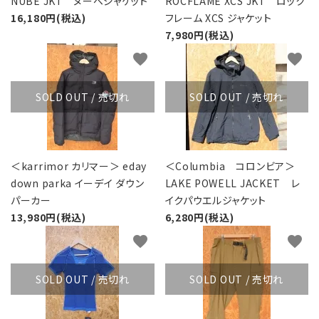
NUBE JKT ヌーベジャケット
ROCFLAME XCS JKT ロック
16,180円(税込)
フレーム XCS ジャケット
7,980円(税込)
favorite
favorite
SOLD OUT / 売切れ
SOLD OUT / 売切れ
＜karrimor カリマー＞ eday
＜Columbia コロンビア＞
down parka イーデイ ダウン
LAKE POWELL JACKET レ
パーカー
イクパウエルジャケット
13,980円(税込)
6,280円(税込)
favorite
favorite
SOLD OUT / 売切れ
SOLD OUT / 売切れ