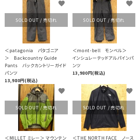
favorite
favorite
SOLD OUT / 売切れ
SOLD OUT / 売切れ
＜patagonia パタゴニア
＜mont-bell モンベル＞
＞ Backcountry Guide
インシュレーテッドアルパインパ
Pants バックカントリーガイド
ンツ
パンツ
13,980円(税込)
13,980円(税込)
favorite
favorite
SOLD OUT / 売切れ
SOLD OUT / 売切れ
＜MILLET ミレー＞ マウンテン
＜THE NORTH FACE ノース