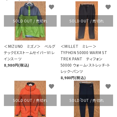
favorite
favorite
SOLD OUT / 売切れ
SOLD OUT / 売切れ
＜MIZUNO ミズノ＞ ベルグ
＜MILLET ミレー＞
テックEXストームセイバーVI レ
TYPHON 50000 WARM ST
インスーツ
TREK PANT ティフォン
8,980円(税込)
50000 ウォーム・ストレッチ・ト
レック・パンツ
8,980円(税込)
favorite
favorite
SOLD OUT / 売切れ
SOLD OUT / 売切れ