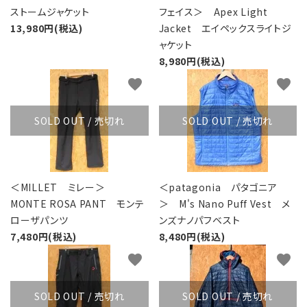
ストームジャケット
フェイス＞ Apex Light
13,980円(税込)
Jacket エイペックスライトジ
ャケット
8,980円(税込)
favorite
favorite
SOLD OUT / 売切れ
SOLD OUT / 売切れ
＜MILLET ミレー＞
＜patagonia パタゴニア
MONTE ROSA PANT モンテ
＞ M's Nano Puff Vest メ
ローザパンツ
ンズナノパフベスト
7,480円(税込)
8,480円(税込)
favorite
favorite
SOLD OUT / 売切れ
SOLD OUT / 売切れ