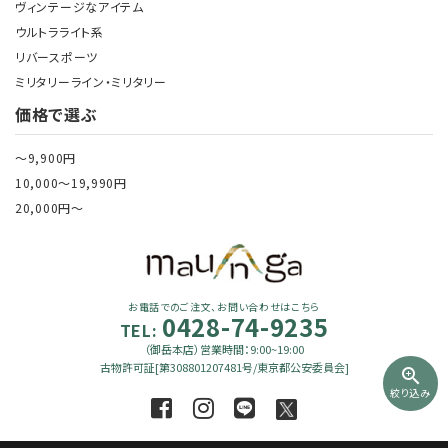
ヴィンテージなアイテム
ウルトラライト系
リバースポーツ
ミリタリーライン・ミリタリー
価格で選ぶ
～9,900円
10,000～19,990円
20,000円～
お電話でのご注文、お問い合わせはこちら
0428-74-9235
TEL:
（御岳本店）営業時間：9:00~19:00
古物許可証[第308801207481号/東京都公安委員会]
zoom_in
絞り込み