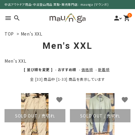
中古アウトドア用品・中古登山用品 買取・販売専門店 : maunga (マウンガ)
0
menu
search
person
shopping_cart
TOP
>
Men's XXL
search
Men's XXL
カテゴリーで選ぶ
Men's XXL
[ 並び順を変更 ]
-
おすすめ順
-
価格順
-
新着順
サイズで選ぶ
全 [33] 商品中 [1-33] 商品を表示しています
特集で選ぶ
favorite
favorite
価格で選ぶ
SOLD OUT / 売切れ
SOLD OUT / 売切れ
買取案内