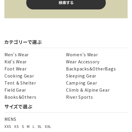
検索する
カテゴリーで選ぶ
キーワード
Men's Wear
Women's Wear
Kid's Wear
Wear Accessory
Foot Wear
Backpacks＆OtherBags
カテゴリー
Cooking Gear
Sleeping Gear
Tent ＆ Shelter
Camping Gear
Field Gear
Climb ＆ Alpine Gear
Books＆Others
River Sports
サイズで選ぶ
検索する
MENS
XXS
XS
S
M
L
XL
XXL