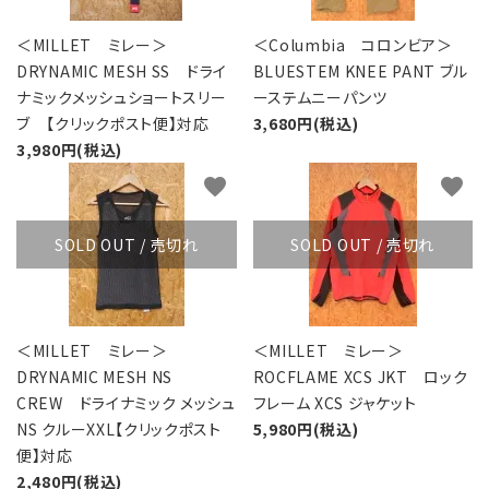
＜MILLET ミレー＞
＜Columbia コロンビア＞
DRYNAMIC MESH SS ドライ
BLUESTEM KNEE PANT ブル
ナミックメッシュショートスリー
ーステムニーパンツ
ブ 【クリックポスト便】対応
3,680円(税込)
3,980円(税込)
favorite
favorite
SOLD OUT / 売切れ
SOLD OUT / 売切れ
＜MILLET ミレー＞
＜MILLET ミレー＞
DRYNAMIC MESH NS
ROCFLAME XCS JKT ロック
CREW ドライナミック メッシュ
フレーム XCS ジャケット
NS クルーXXL【クリックポスト
5,980円(税込)
便】対応
2,480円(税込)