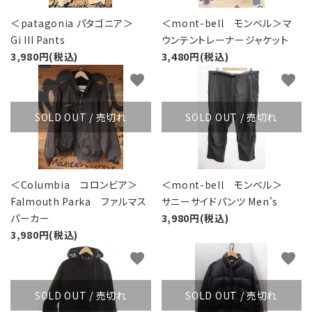
レンタル・修理
＜patagonia パタゴニア＞
＜mont-bell モンベル＞マ
店舗情報
Gi III Pants
ウンテントレーナージャケット
3,980円(税込)
3,480円(税込)
POLICY
favorite
favorite
INFORMATION
SOLD OUT / 売切れ
SOLD OUT / 売切れ
ACCOUNT MENU
ようこそ ゲスト 様
＜Columbia コロンビア＞
＜mont-bell モンベル＞
meeting_room
person
ログイン
新規会員登録
Falmouth Parka ファルマス
サニーサイドパンツ Men's
パーカー
3,980円(税込)
3,980円(税込)
favorite
favorite
SOLD OUT / 売切れ
SOLD OUT / 売切れ