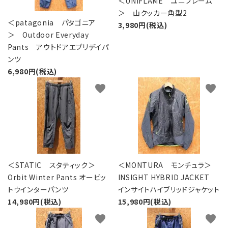
＜UNIFLAME ユニフレーム
レンタル・修理
＞ 山クッカー角型2
＜patagonia パタゴニア
3,980円(税込)
店舗情報
＞ Outdoor Everyday
Pants アウトドアエブリデイパ
POLICY
ンツ
6,980円(税込)
INFORMATION
favorite
favorite
ACCOUNT MENU
ようこそ ゲスト 様
meeting_room
person
ログイン
新規会員登録
＜STATIC スタティック＞
＜MONTURA モンチュラ＞
Orbit Winter Pants オービッ
INSIGHT HYBRID JACKET
トウインターパンツ
インサイトハイブリッドジャケット
14,980円(税込)
15,980円(税込)
favorite
favorite