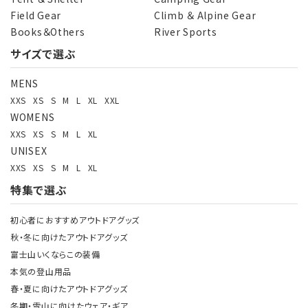
Field Gear
Climb ＆ Alpine Gear
Books＆Others
River Sports
サイズで選ぶ
検索する
MENS
XXS
XS
S
M
L
XL
XXL
WOMENS
XXS
XS
S
M
L
XL
UNISEX
XXS
XS
S
M
L
XL
特集で選ぶ
初心者におすすめアウトドアグッズ
秋・冬に向けたアウトドアグッズ
富士山いくならこの装備
本気の登山用品
春・夏に向けたアウトドアグッズ
冬期・雪山に向けたウェア・ギア