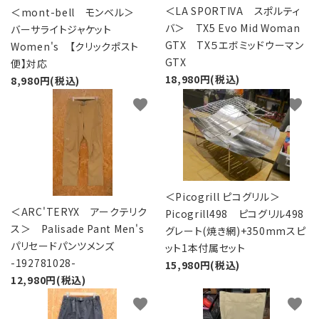
＜LA SPORTIVA スポルティ
＜mont-bell モンベル＞
バ＞ TX5 Evo Mid Woman
バーサライトジャケット
GTX TX５エボミッドウーマン
Women's 【クリックポスト
GTX
便】対応
18,980円(税込)
8,980円(税込)
favorite
favorite
＜Picogrill ピコグリル＞
＜ARC'TERYX アークテリク
Picogrill498 ピコグリル498
ス＞ Palisade Pant Men's
グレート(焼き網)+350mmスピ
パリセードパンツメンズ
ット1本付属セット
-192781028-
15,980円(税込)
12,980円(税込)
favorite
favorite