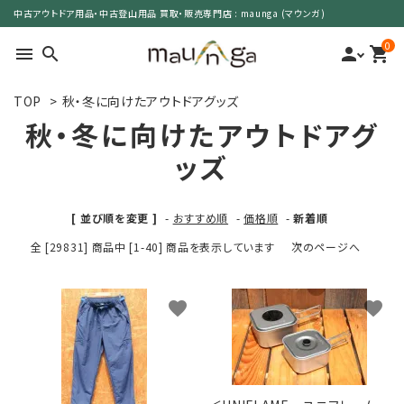
中古アウトドア用品・中古登山用品 買取・販売専門店 : maunga (マウンガ)
0
menu
search
person
shopping_cart
TOP
>
秋・冬に向けたアウトドアグッズ
search
秋・冬に向けたアウトドアグ
ッズ
カテゴリーで選ぶ
[ 並び順を変更 ]
-
おすすめ順
-
価格順
-
新着順
サイズで選ぶ
全 [29831] 商品中 [1-40] 商品を表示しています
次のページへ
特集で選ぶ
favorite
favorite
価格で選ぶ
買取案内