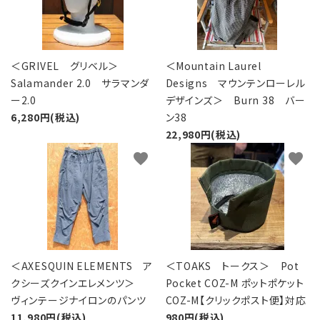
＜GRIVEL グリベル＞
＜Mountain Laurel
Salamander 2.0 サラマンダ
Designs マウンテンローレル
ー2.0
デザインズ＞ Burn 38 バー
6,280円(税込)
ン38
22,980円(税込)
favorite
favorite
＜AXESQUIN ELEMENTS ア
＜TOAKS トークス＞ Pot
クシーズクインエレメンツ＞
Pocket COZ-M ポットポケット
ヴィンテージナイロンのパンツ
COZ-M【クリックポスト便】対応
11,980円(税込)
980円(税込)