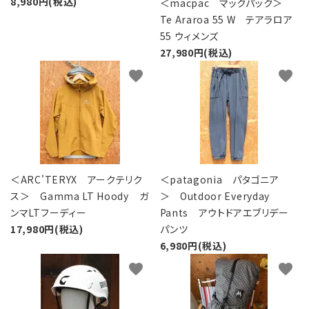
8,980円(税込)
＜macpac マックパック＞
Te Araroa 55 W テアラロア
55 ウィメンズ
27,980円(税込)
favorite
favorite
＜ARC'TERYX アークテリク
＜patagonia パタゴニア
ス＞ Gamma LT Hoody ガ
＞ Outdoor Everyday
ンマLTフーディー
Pants アウトドアエブリデー
17,980円(税込)
パンツ
6,980円(税込)
favorite
favorite