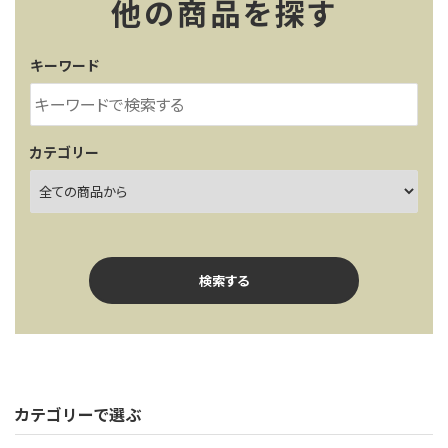
レンタル・修理
他の商品を探す
店舗情報
キーワード
POLICY
カテゴリー
INFORMATION
ACCOUNT MENU
ようこそ ゲスト 様
検索する
meeting_room
person
ログイン
新規会員登録
カテゴリーで選ぶ
キーワード