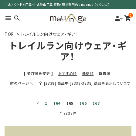
中古アウトドア用品・中古登山用品 買取・販売専門店 : maunga (マウンガ)
0
menu
search
person
shopping_cart
TOP
>
トレイルラン向けウェア・ギア！
search
トレイルラン向けウェア・ギ
ア！
カテゴリーで選ぶ
[ 並び順を変更 ]
-
おすすめ順
-
価格順
-
新着順
サイズで選ぶ
前のページへ
全 [3338] 商品中 [3338-3338] 商品を表示しています
特集で選ぶ
<
1
164
165
166
167
価格で選ぶ
全3338件
買取案内