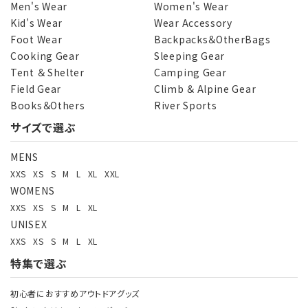
Men's Wear
Women's Wear
Kid's Wear
Wear Accessory
Foot Wear
Backpacks＆OtherBags
カテゴリー
Cooking Gear
Sleeping Gear
Tent ＆ Shelter
Camping Gear
Field Gear
Climb ＆ Alpine Gear
Books＆Others
River Sports
サイズで選ぶ
検索する
MENS
XXS
XS
S
M
L
XL
XXL
WOMENS
XXS
XS
S
M
L
XL
UNISEX
XXS
XS
S
M
L
XL
特集で選ぶ
初心者におすすめアウトドアグッズ