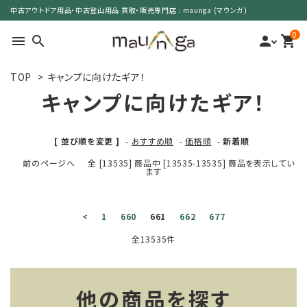
中古アウトドア用品・中古登山用品 買取・販売専門店 : maunga (マウンガ)
0
menu
search
person
shopping_cart
TOP
>
キャンプに向けたギア！
search
キャンプに向けたギア！
カテゴリーで選ぶ
[ 並び順を変更 ]
-
おすすめ順
-
価格順
-
新着順
前のページへ
全 [13535] 商品中 [13535-13535] 商品を表示してい
サイズで選ぶ
ます
特集で選ぶ
<
1
660
661
662
677
価格で選ぶ
全13535件
買取案内
他の商品を探す