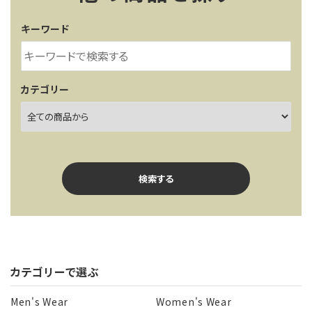
レンタル・修理
キーワード
店舗情報
POLICY
カテゴリー
INFORMATION
ACCOUNT MENU
ようこそ ゲスト 様
検索する
meeting_room
person
ログイン
新規会員登録
カテゴリーで選ぶ
キーワード
Men's Wear
Women's Wear