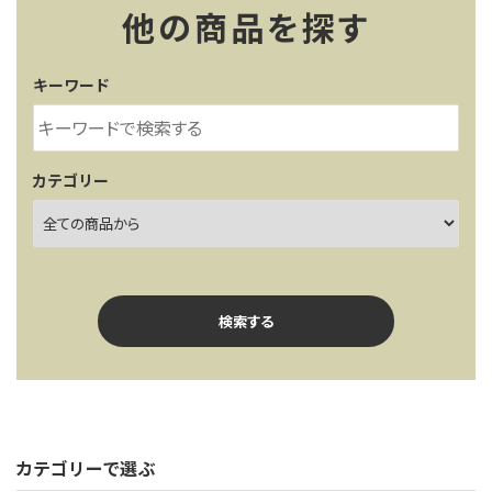
レンタル・修理
他の商品を探す
店舗情報
キーワード
POLICY
INFORMATION
カテゴリー
ACCOUNT MENU
ようこそ ゲスト 様
meeting_room
person
ログイン
新規会員登録
検索する
カテゴリーで選ぶ
キーワード