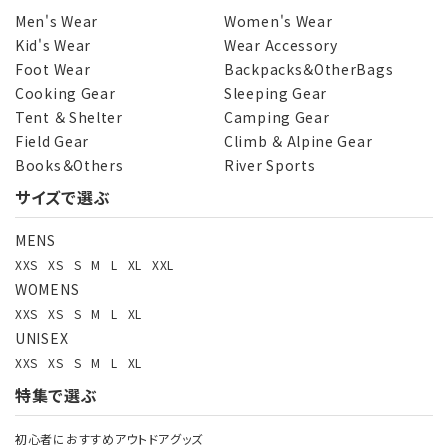
Men's Wear
Women's Wear
Kid's Wear
Wear Accessory
Foot Wear
Backpacks＆OtherBags
カテゴリー
Cooking Gear
Sleeping Gear
Tent ＆ Shelter
Camping Gear
Field Gear
Climb ＆ Alpine Gear
Books＆Others
River Sports
サイズで選ぶ
検索する
MENS
XXS
XS
S
M
L
XL
XXL
WOMENS
XXS
XS
S
M
L
XL
UNISEX
XXS
XS
S
M
L
XL
特集で選ぶ
初心者におすすめアウトドアグッズ