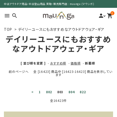
中古アウトドア用品・中古登山用品 買取・販売専門店 : maunga (マウンガ)
0
menu
search
person
shopping_cart
TOP
>
デイリーユースにもおすすめなアウトドアウェア・ギア
search
デイリーユースにもおすすめ
なアウトドアウェア・ギア
カテゴリーで選ぶ
[ 並び順を変更 ]
-
おすすめ順
-
価格順
-
新着順
サイズで選ぶ
前のページへ
全 [16423] 商品中 [16423-16423] 商品を表示してい
ます
特集で選ぶ
価格で選ぶ
<
1
802
803
804
822
全16423件
買取案内