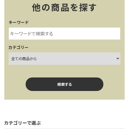
レンタル・修理
他の商品を探す
店舗情報
キーワード
POLICY
INFORMATION
カテゴリー
ACCOUNT MENU
ようこそ ゲスト 様
meeting_room
person
ログイン
新規会員登録
検索する
カテゴリーで選ぶ
キーワード