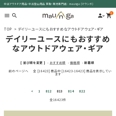
中古アウトドア用品・中古登山用品 買取・販売専門店 : maunga (マウンガ)
0
menu
search
person
shopping_cart
TOP
>
デイリーユースにもおすすめなアウトドアウェア・ギア
search
デイリーユースにもおすすめ
なアウトドアウェア・ギア
カテゴリーで選ぶ
[ 並び順を変更 ]
-
おすすめ順
-
価格順
-
新着順
サイズで選ぶ
前のページへ
全 [16423] 商品中 [16423-16423] 商品を表示してい
ます
特集で選ぶ
価格で選ぶ
<
1
812
813
814
822
全16423件
買取案内