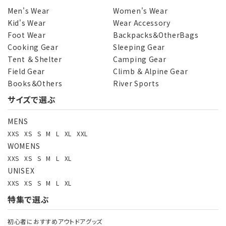
Men's Wear
Women's Wear
Kid's Wear
Wear Accessory
Foot Wear
Backpacks＆OtherBags
カテゴリー
Cooking Gear
Sleeping Gear
Tent ＆ Shelter
Camping Gear
Field Gear
Climb ＆ Alpine Gear
Books＆Others
River Sports
サイズで選ぶ
検索する
MENS
XXS
XS
S
M
L
XL
XXL
WOMENS
XXS
XS
S
M
L
XL
UNISEX
XXS
XS
S
M
L
XL
特集で選ぶ
初心者におすすめアウトドアグッズ