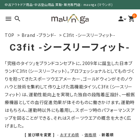
中古アウトドア用品・中古登山用品 買取・販売専門店 : maunga (マウンガ)
0
menu
search
person
shopping_cart
TOP
>
Brand -ブランド-
>
C3fit -シースリーフィット-
search
C3fit -シースリーフィット-
カテゴリーで選ぶ
「究極のタイツ」をブランドコンセプトに、2009年に誕生した日本ブ
ランドC3fit（シースリーフィット）。プロフェッショナルとしてものづく
サイズで選ぶ
りを担ってきたスポーツウエアメーカー、ゴールドウィンがそのノウ
ハウと技術を集約して作り上げた高機能タイツ。C3fit（シースリー
特集で選ぶ
フィット）は、運動性能向上を実現した独自の段階着圧設計、一般医
療機器としての血行促進効果が体そのものに働きかけます。運動時
価格で選ぶ
はもちろん、運動時以外にも着用し、スポーツ時のパフォーマンスア
ップを図ることができる、それはスポーツウエアの概念を大きく広
買取案内
げました。
[ 並び順を変更 ]
-
おすすめ順
-
価格順
-
新着順