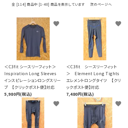
レンタル・修理
全 [114] 商品中 [1-40] 商品を表示しています
次のページへ
店舗情報
favorite
favorite
POLICY
INFORMATION
ACCOUNT MENU
＜C3fit シースリーフィット＞
ようこそ ゲスト 様
＜C3fit シースリーフィット
Inspiration Long Sleeves
＞ Element Long Tights
インスピレーションロングスリー
エレメントロングタイツ 【クリ
meeting_room
person
ログイン
新規会員登録
ブ 【クリックポスト便】対応
ックポスト便】対応
5,980円(税込)
7,480円(税込)
favorite
favorite