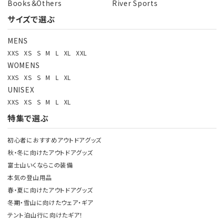
Books＆Others
River Sports
サイズで選ぶ
検索する
MENS
XXS
XS
S
M
L
XL
XXL
WOMENS
XXS
XS
S
M
L
XL
UNISEX
XXS
XS
S
M
L
XL
特集で選ぶ
初心者におすすめアウトドアグッズ
秋・冬に向けたアウトドアグッズ
富士山いくならこの装備
本気の登山用品
春・夏に向けたアウトドアグッズ
冬期・雪山に向けたウェア・ギア
テント泊山行に向けたギア！