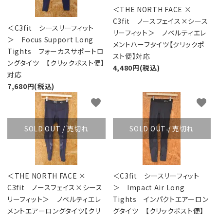
＜THE NORTH FACE ×
C3fit ノースフェイス×シース
＜C3fit シースリーフィット
リーフィット＞ ノベルティエレ
＞ Focus Support Long
メントハーフタイツ【クリックポ
Tights フォーカスサポートロ
スト便】対応
ングタイツ 【クリックポスト便】
4,480円(税込)
対応
7,680円(税込)
favorite
favorite
SOLD OUT / 売切れ
SOLD OUT / 売切れ
＜THE NORTH FACE ×
＜C3fit シースリーフィット
C3fit ノースフェイス×シース
＞ Impact Air Long
リーフィット＞ ノベルティエレ
Tights インパクトエアーロン
メントエアーロングタイツ【クリ
グタイツ 【クリックポスト便】