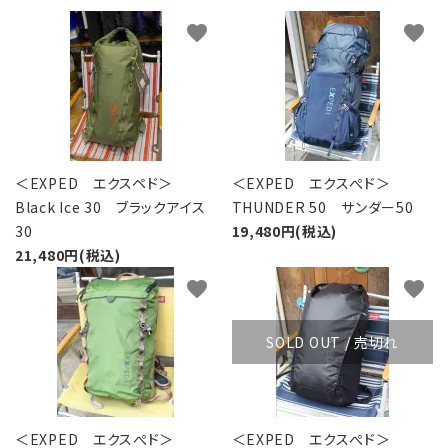
レンタル・修理
favorite
favorite
店舗情報
POLICY
INFORMATION
＜EXPED エクスペド＞
＜EXPED エクスぺド＞
Black Ice 30 ブラックアイス
THUNDER 50 サンダー50
ACCOUNT MENU
30
19,480円(税込)
ようこそ ゲスト 様
21,480円(税込)
meeting_room
person
ログイン
新規会員登録
favorite
favorite
SOLD OUT / 売切れ
＜EXPED エクスぺド＞
＜EXPED エクスぺド＞