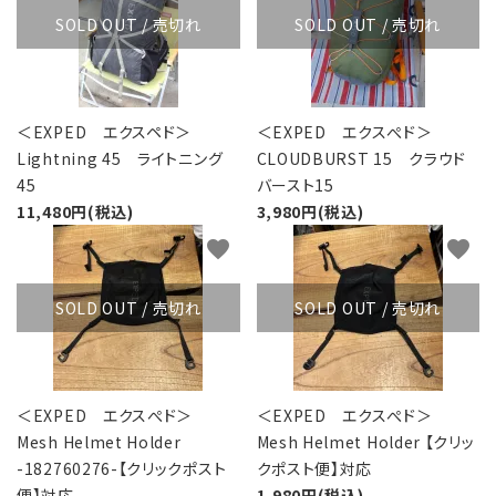
SOLD OUT / 売切れ
SOLD OUT / 売切れ
＜EXPED エクスペド＞
＜EXPED エクスぺド＞
Lightning 45 ライトニング
CLOUDBURST 15 クラウド
45
バースト15
11,480円(税込)
3,980円(税込)
favorite
favorite
SOLD OUT / 売切れ
SOLD OUT / 売切れ
＜EXPED エクスぺド＞
＜EXPED エクスぺド＞
Mesh Helmet Holder
Mesh Helmet Holder 【クリッ
-182760276-【クリックポスト
クポスト便】対応
便】対応
1,980円(税込)