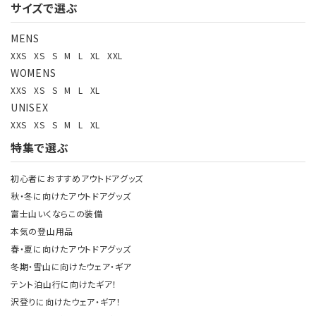
サイズで選ぶ
検索する
MENS
XXS
XS
S
M
L
XL
XXL
WOMENS
XXS
XS
S
M
L
XL
UNISEX
XXS
XS
S
M
L
XL
特集で選ぶ
初心者におすすめアウトドアグッズ
秋・冬に向けたアウトドアグッズ
富士山いくならこの装備
本気の登山用品
春・夏に向けたアウトドアグッズ
冬期・雪山に向けたウェア・ギア
テント泊山行に向けたギア！
沢登りに向けたウェア・ギア！