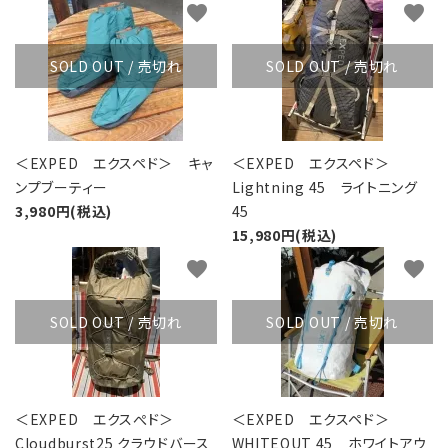
favorite
favorite
SOLD OUT / 売切れ
SOLD OUT / 売切れ
＜EXPED エクスペド＞ キャ
＜EXPED エクスペド＞
ンプブーティー
Lightning 45 ライトニング
3,980円(税込)
45
15,980円(税込)
favorite
favorite
SOLD OUT / 売切れ
SOLD OUT / 売切れ
＜EXPED エクスぺド＞
＜EXPED エクスペド＞
Cloudburst25 クラウドバース
WHITEOUT 45 ホワイトアウ