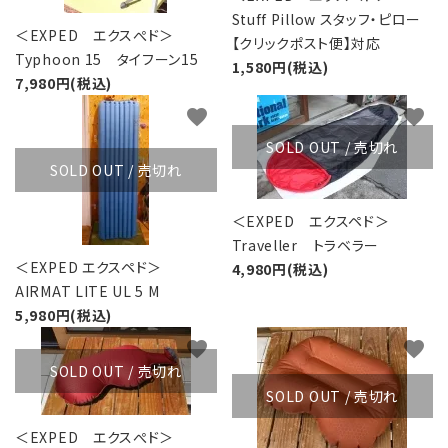
Stuff Pillow スタッフ・ピロー
＜EXPED エクスぺド＞
【クリックポスト便】対応
Typhoon 15 タイフーン15
1,580円(税込)
7,980円(税込)
favorite
favorite
SOLD OUT / 売切れ
SOLD OUT / 売切れ
＜EXPED エクスペド＞
Traveller トラベラー
＜EXPED エクスペド＞
4,980円(税込)
AIRMAT LITE UL 5 M
5,980円(税込)
favorite
favorite
SOLD OUT / 売切れ
SOLD OUT / 売切れ
＜EXPED エクスぺド＞