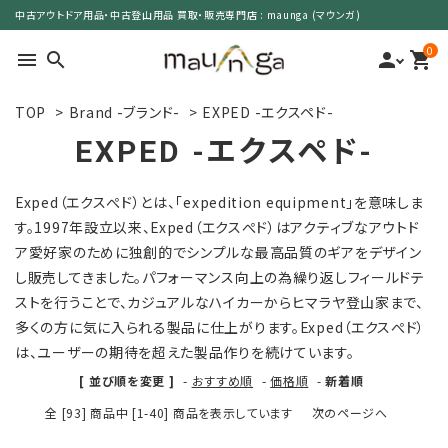
中古アウトドア用品・中古登山用品 買取・販売専門店 : maunga (マウンガ)
0
menu
search
person
shopping_cart
TOP
>
Brand -ブランド-
>
EXPED -エクスペド-
search
EXPED -エクスペド-
カテゴリーで選ぶ
Exped（エクスぺド）とは、「expedition equipment」を意味しま
す。1997年設立以来、Exped（エクスぺド）はアクティブなアウトド
サイズで選ぶ
ア愛好家のために独創的でシンプルな最高品質のギアをデザイン
し販売してきました。パフォーマンス向上の為繰り返しフィールドテ
特集で選ぶ
ストを行うことで、カジュアルなハイカーからヒマラヤ登山家まで、
多くの方に気に入られる製品に仕上がります。Exped（エクスぺド）
価格で選ぶ
は、ユーザーの期待を超えた製品作りを続けています。
[ 並び順を変更 ]
-
おすすめ順
-
価格順
-
新着順
買取案内
全 [93] 商品中 [1-40] 商品を表示しています
次のページへ