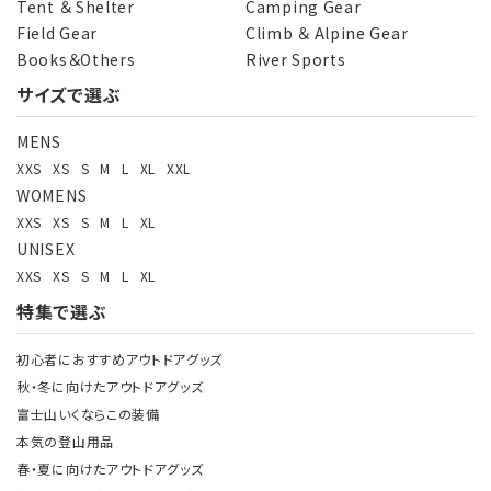
Tent ＆ Shelter
Camping Gear
Field Gear
Climb ＆ Alpine Gear
Books＆Others
River Sports
サイズで選ぶ
検索する
MENS
XXS
XS
S
M
L
XL
XXL
WOMENS
XXS
XS
S
M
L
XL
UNISEX
XXS
XS
S
M
L
XL
特集で選ぶ
初心者におすすめアウトドアグッズ
秋・冬に向けたアウトドアグッズ
富士山いくならこの装備
本気の登山用品
春・夏に向けたアウトドアグッズ