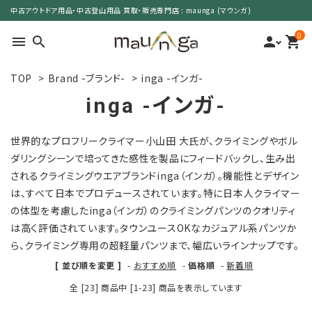
中古アウトドア用品・中古登山用品 買取・販売専門店 : maunga (マウンガ)
0
menu
search
person
shopping_cart
TOP
>
Brand -ブランド-
>
inga -インガ-
search
inga -インガ-
カテゴリーで選ぶ
世界的なプロフリークライマー小山田 大氏が、クライミングやボル
ダリングシーンで培ってきた感性を製品にフィードバックし、生み出
サイズで選ぶ
されるクライミングウエアブランドinga（インガ）。機能性とデザイン
は、すべて日本でプロデュースされています。特に日本人クライマー
特集で選ぶ
の体型を考慮したinga（インガ）のクライミングパンツのクオリティ
は高く評価されています。タウンユースOKなカジュアル系パンツか
価格で選ぶ
ら、クライミング専用の超軽量パンツまで、幅広いラインナップです。
[ 並び順を変更 ]
-
おすすめ順
-
価格順
-
新着順
買取案内
全 [23] 商品中 [1-23] 商品を表示しています