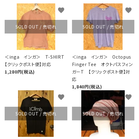
レンタル・修理
favorite
favorite
店舗情報
SOLD OUT / 売切れ
SOLD OUT / 売切れ
POLICY
INFORMATION
＜inga インガ＞ T-SHIRT
＜inga インガ＞ Octopus
【クリックポスト便】対応
Finger Tee オクトパスフィン
ACCOUNT MENU
1,280円(税込)
ガーT 【クリックポスト便】対
ようこそ ゲスト 様
応
1,840円(税込)
meeting_room
person
ログイン
新規会員登録
favorite
favorite
SOLD OUT / 売切れ
SOLD OUT / 売切れ