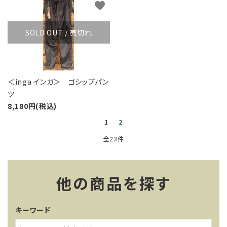
favorite
SOLD OUT / 売切れ
＜inga インガ＞ ゴシップパン
ツ
8,180円(税込)
1
2
全23件
他の商品を探す
キーワード