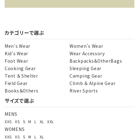
カテゴリーで選ぶ
キーワード
Men's Wear
Women's Wear
Kid's Wear
Wear Accessory
Foot Wear
Backpacks＆OtherBags
カテゴリー
Cooking Gear
Sleeping Gear
Tent ＆ Shelter
Camping Gear
Field Gear
Climb ＆ Alpine Gear
Books＆Others
River Sports
サイズで選ぶ
検索する
MENS
XXS
XS
S
M
L
XL
XXL
WOMENS
XXS
XS
S
M
L
XL