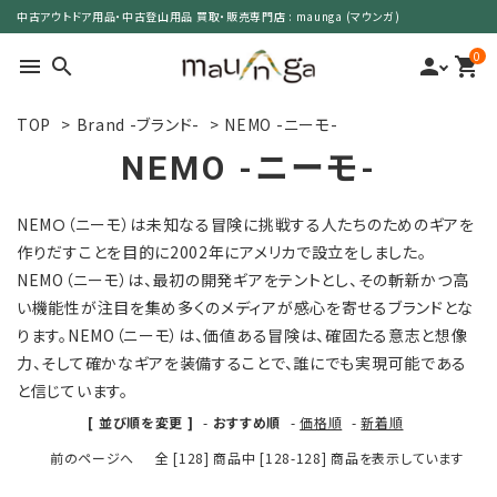
中古アウトドア用品・中古登山用品 買取・販売専門店 : maunga (マウンガ)
0
menu
search
person
shopping_cart
TOP
>
Brand -ブランド-
>
NEMO -ニーモ-
search
NEMO -ニーモ-
カテゴリーで選ぶ
NEMＯ（ニーモ）は未知なる冒険に挑戦する人たちのためのギアを
作りだすことを目的に2002年にアメリカで設立をしました。
サイズで選ぶ
NEMO（ニーモ）は、最初の開発ギアをテントとし、その斬新かつ高
い機能性が注目を集め多くのメディアが感心を寄せるブランドとな
特集で選ぶ
ります。NEMO（ニーモ）は、価値ある冒険は、確固たる意志と想像
力、そして確かなギアを装備することで、誰にでも実現可能である
価格で選ぶ
と信じています。
[ 並び順を変更 ]
-
おすすめ順
-
価格順
-
新着順
買取案内
前のページへ
全 [128] 商品中 [128-128] 商品を表示しています