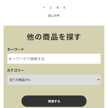
レンタル・修理
<
1
6
7
店舗情報
全128件
POLICY
他の商品を探す
INFORMATION
キーワード
ACCOUNT MENU
ようこそ ゲスト 様
meeting_room
person
ログイン
新規会員登録
カテゴリー
検索する