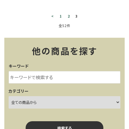
レンタル・修理
店舗情報
<
1
2
3
全52件
POLICY
INFORMATION
他の商品を探す
ACCOUNT MENU
キーワード
ようこそ ゲスト 様
meeting_room
person
ログイン
新規会員登録
カテゴリー
検索する