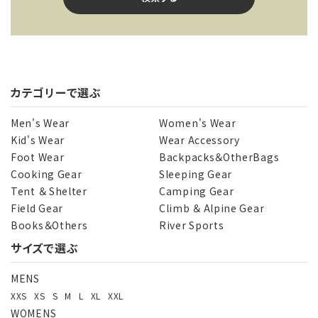
カテゴリーで選ぶ
キーワード
Men's Wear
Women's Wear
Kid's Wear
Wear Accessory
Foot Wear
Backpacks＆OtherBags
カテゴリー
Cooking Gear
Sleeping Gear
Tent ＆ Shelter
Camping Gear
Field Gear
Climb ＆ Alpine Gear
Books＆Others
River Sports
サイズで選ぶ
検索する
MENS
XXS
XS
S
M
L
XL
XXL
WOMENS