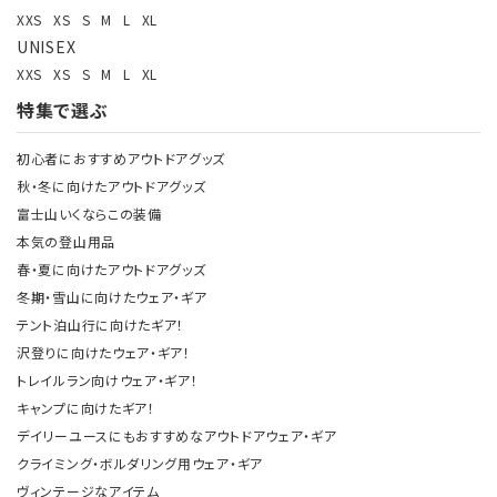
XXS
XS
S
M
L
XL
UNISEX
XXS
XS
S
M
L
XL
特集で選ぶ
初心者におすすめアウトドアグッズ
秋・冬に向けたアウトドアグッズ
富士山いくならこの装備
本気の登山用品
春・夏に向けたアウトドアグッズ
冬期・雪山に向けたウェア・ギア
テント泊山行に向けたギア！
沢登りに向けたウェア・ギア！
トレイルラン向けウェア・ギア！
キャンプに向けたギア！
デイリーユースにもおすすめなアウトドアウェア・ギア
クライミング・ボルダリング用ウェア・ギア
ヴィンテージなアイテム