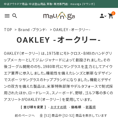
中古アウトドア用品・中古登山用品 買取・販売専門店 : maunga (マウンガ)
0
menu
search
person
shopping_cart
TOP
>
Brand -ブランド-
>
OAKLEY -オークリー-
search
OAKLEY -オークリー-
カテゴリーで選ぶ
OAKLEY（オークリー）は、1975年にモトクロス・BMXのハンドグリ
ップメーカーとしてジム・ジャナードによって創設されました。その
サイズで選ぶ
後ゴーグル開発ののち、1980年代にサングラスを主力としてアイウ
エア業界に参入しました。機能性を備えたレンズと斬新なデザイン
特集で選ぶ
でスポーツサングラスのトップブランドになりました。機能とデザイ
ンの双方を備えた製品は、米軍特殊部隊やデルタフォースで制式採
価格で選ぶ
用されたほか、ロードレース、スノーボード、野球、ゴルフ等の多くの
アスリートがOAKLEY（オークリー）を愛用しています。
買取案内
[ 並び順を変更 ]
-
おすすめ順
-
価格順
-
新着順
前のページへ
全 [52] 商品中 [52-52] 商品を表示しています