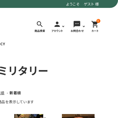
ようこそ ゲスト 様
0
search
person
sms
shopping_cart
商品検索
アカウント
お問合わせ
カート
ICY
検索する
ミリタリー
価格で選ぶ
トド
デイリーユースにもおすすめなアウトドア
～9,900円
ウェア・ギア
10,000～
格順
-
新着順
アグ
クライミング・ボルダリング用ウェア・ギア
19,990円
3] 商品を表示しています
ヴィンテージなアイテム
20,000円～
備
ウルトラライト系
リバースポーツ