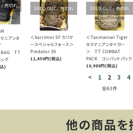
T / 売切れ
SOLD OUT / 売切れ
SOLD OUT / 売切れ
AN
＜karrimor SF カリマ
＜Tasmanian Tiger
スマニアンタ
ースペシャルフォース＞
タスマニアンタイガー
T
Predator 30
＞ TT COMBAT
 BAG TT
12,450円(税込)
PACK コンバットパック
バッグ
10,980円(税込)
税込)
<
1
2
3
4
全63件
他の商品を