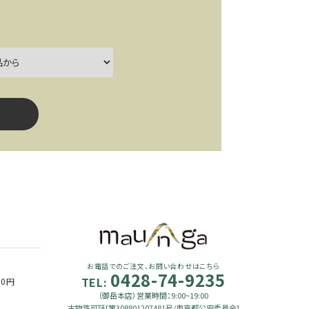
ー
close
お電話でのご注文、お問い合わせはこちら
0428-74-9235
TEL:
90円
（御岳本店）営業時間：9:00~19:00
古物許可証[第308801207481号/東京都公安委員会]