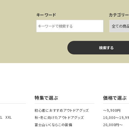
キーワード
カテゴリ
検索する
ワード
特集で選ぶ
価格で選ぶ
初心者におすすめアウトドアグッズ
～9,900円
XL
XXL
秋・冬に向けたアウトドアグッズ
10,000～19,9
ゴリー
富士山いくならこの装備
20,000円～