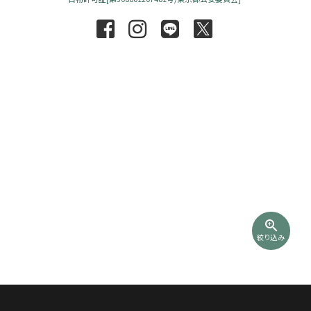
zoom_in
絞り込み