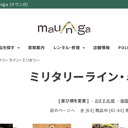
ga (マウンガ)
品を探す
買取案内
レンタル・修理
店舗情報
POL
タリーライン・ミリタリー
ミリタリーライン・
カテゴリーで選ぶ
サイズで選ぶ
特集で選ぶ
Men's Wear
MENS
初心者におすすめアウ
Women's Wear
XXS
XS
S
M
L
XL
XXL
アグッズ
[ 並び順を変更 ]
-
おすすめ順
-
価
Kid's Wear
秋・冬に向けたアウトド
WOMENS
前のページへ
全 [63] 商品中 [41-6
Wear Accessory
ッズ
XXS
XS
S
M
L
XL
Foot Wear
富士山いくならこの装
UNISEX
Backpacks＆
本気の登山用品