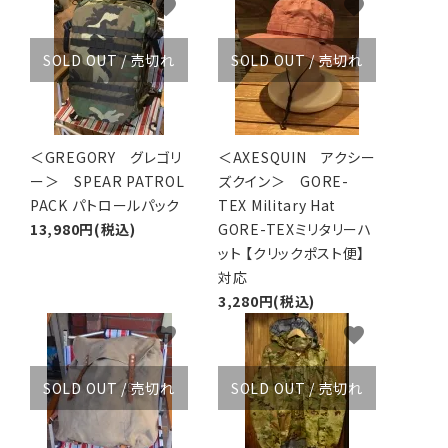
favorite
favorite
アグ
ミリタリーライン・ミリタリー
SOLD OUT / 売切れ
SOLD OUT / 売切れ
ア・
ギ
＜GREGORY グレゴリ
＜AXESQUIN アクシー
ギ
ー＞ SPEAR PATROL
ズクイン＞ GORE-
PACK パトロールパック
TEX Military Hat
・ギ
13,980円(税込)
GORE-TEXミリタリーハ
ット 【クリックポスト便】
対応
3,280円(税込)
favorite
favorite
SOLD OUT / 売切れ
SOLD OUT / 売切れ