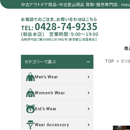
中古アウトドア用品・中古登山用品 買取・販売専門店 : maun
お電話でのご注文、お問い合わせはこちら
0428-74-9235
TEL:
(御岳本店) 営業時間：9:00～19:00
古物許可証【第308801207481号/東京都公安委員会】
商
TOP
>
ミリ
カテゴリーで選ぶ
search
Men's Wear
カテゴリーで選ぶ
Women's Wear
サイズで選ぶ
Kid's Wear
特集で選ぶ
Wear Accessory
価格で選ぶ