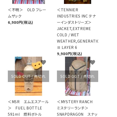
＜不明＞ OLD フレー
＜TENNIER
ムザック
INDUSTRIES INC テナ
6,980円(税込)
ーインダストリーズ＞
JACKET,EXTREME
COLD / WET
WEATHER,GENERATION
Ⅲ LAYER 6
9,980円(税込)
favorite
favorite
SOLD OUT / 売切れ
SOLD OUT / 売切れ
＜MSR エムエスアール
＜MYSTERY RANCH
＞ FUEL BOTTLE
ミステリーランチ＞
591ml 燃料ボトル
SNAPDRAGON スナッ