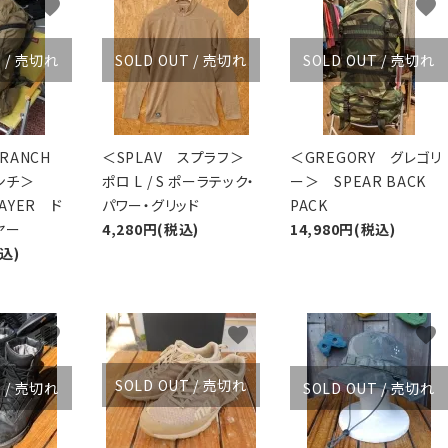
favorite
favorite
favorite
XXS
XS
S
M
L
XL
OtherBags
春・夏に向けたアウトド
Cooking Gear
ッズ
T / 売切れ
SOLD OUT / 売切れ
SOLD OUT / 売切れ
Sleeping Gear
冬期・雪山に向けたウェ
Tent ＆ Shelter
ギア
Camping Gear
テント泊山行に向けた
Field Gear
ア！
Y RANCH
＜SPLAV スプラフ＞
＜GREGORY グレゴリ
Climb ＆ Alpine
沢登りに向けたウェア・
ランチ＞
ポロ L / S ポーラテック・
ー＞ SPEAR BACK
Gear
ア！
LAYER ド
パワー・グリッド
PACK
Books＆Others
トレイルラン向けウェア
ヤー
4,280円(税込)
14,980円(税込)
River Sports
ア！
税込)
キャンプに向けたギア！
favorite
favorite
favorite
SOLD OUT / 売切れ
T / 売切れ
SOLD OUT / 売切れ