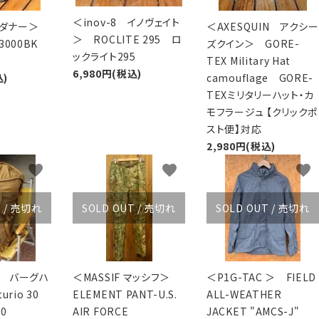
＜inov-8 イノヴェイト
r ダナー＞
＜AXESQUIN アクシー
＞ ROCLITE 295 ロ
D-3000BK
ズクイン＞ GORE-
ックライト295
TEX Military Hat
6,980円(税込)
込)
camouflage GORE-
TEXミリタリーハット・カ
モフラージュ 【クリックポ
スト便】対応
2,980円(税込)
favorite
favorite
favorite
T / 売切れ
SOLD OUT / 売切れ
SOLD OUT / 売切れ
us バーグハ
＜MASSIF マッシフ＞
＜P1G-TAC ＞ FIELD
urio 30
ELEMENT PANT-U.S.
ALL-WEATHER
0
AIR FORCE
JACKET "AMCS-J"