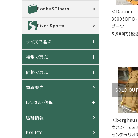
Books＆Others
＜Danne
3000SDF 
ブーツ
River Sports
5,980円(税
サイズで選ぶ
特集で選ぶ
価格で選ぶ
買取案内
SOLD OU
レンタル・修理
店舗情報
＜bergha
ウス＞ cent
POLICY
センチュリオ3