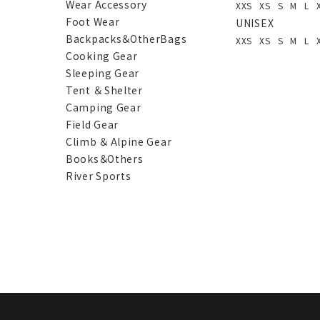
Wear Accessory
XXS
XS
S
M
L
Foot Wear
UNISEX
Backpacks＆OtherBags
XXS
XS
S
M
L
Cooking Gear
Sleeping Gear
Tent ＆ Shelter
Camping Gear
Field Gear
Climb ＆ Alpine Gear
Books＆Others
River Sports