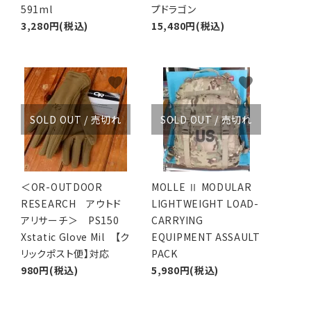
591ml
プドラゴン
3,280円(税込)
15,480円(税込)
favorite
favorite
SOLD OUT / 売切れ
SOLD OUT / 売切れ
＜OR-OUTDOOR
MOLLE Ⅱ MODULAR
RESEARCH アウトド
LIGHTWEIGHT LOAD-
アリサーチ＞ PS150
CARRYING
Xstatic Glove Mil 【ク
EQUIPMENT ASSAULT
リックポスト便】対応
PACK
980円(税込)
5,980円(税込)