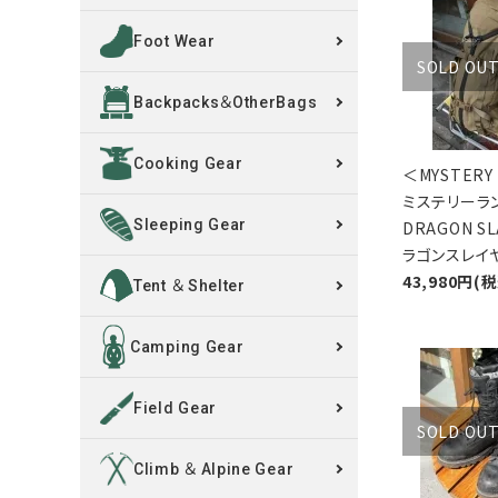
Foot Wear
買取案内
SOLD OU
Backpacks＆OtherBags
レンタル・修理
Cooking Gear
店舗情報
＜MYSTER
ミステリー
POLICY
Sleeping Gear
DRAGON S
ラゴンスレイ
43,980円(
INFORMATION
Tent ＆ Shelter
ACCOUNT MENU
Camping Gear
ようこそ ゲスト 様
Field Gear
meeting_room
person
ログイン
新規会員登録
SOLD OU
Climb ＆ Alpine Gear