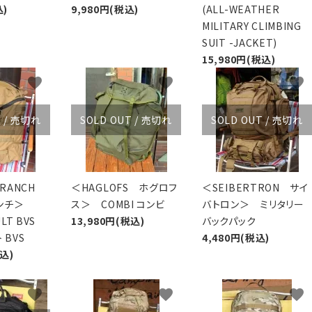
込)
9,980円(税込)
(ALL-WEATHER
MILITARY CLIMBING
SUIT -JACKET)
15,980円(税込)
favorite
favorite
favorite
T / 売切れ
SOLD OUT / 売切れ
SOLD OUT / 売切れ
Y RANCH
＜HAGLOFS ホグロフ
＜SEIBERTRON サイ
ランチ＞
ス＞ COMBI コンビ
バトロン＞ ミリタリー
ULT BVS
13,980円(税込)
バックパック
 BVS
4,480円(税込)
税込)
favorite
favorite
favorite