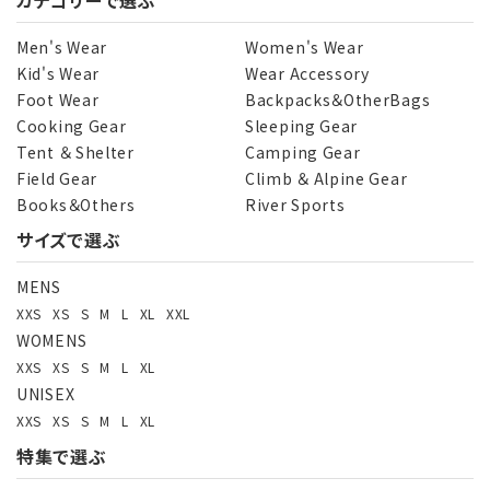
カテゴリーで選ぶ
キーワード
Men's Wear
Women's Wear
Kid's Wear
Wear Accessory
Foot Wear
Backpacks＆OtherBags
カテゴリー
Cooking Gear
Sleeping Gear
Tent ＆ Shelter
Camping Gear
Field Gear
Climb ＆ Alpine Gear
Books＆Others
River Sports
サイズで選ぶ
検索する
MENS
XXS
XS
S
M
L
XL
XXL
WOMENS
XXS
XS
S
M
L
XL
UNISEX
XXS
XS
S
M
L
XL
特集で選ぶ