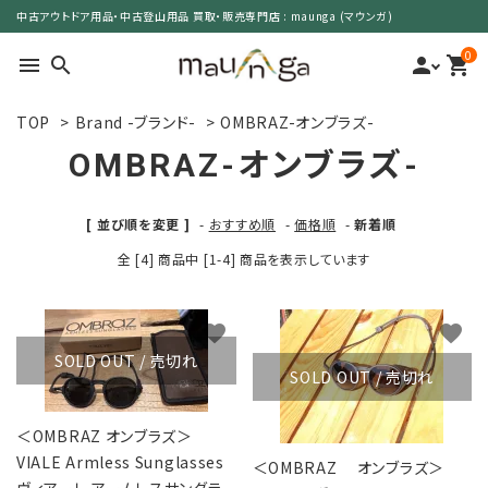
中古アウトドア用品・中古登山用品 買取・販売専門店 : maunga (マウンガ)
0
menu
search
person
shopping_cart
TOP
>
Brand -ブランド-
>
OMBRAZ-オンブラズ-
search
OMBRAZ-オンブラズ-
カテゴリーで選ぶ
[ 並び順を変更 ]
-
おすすめ順
-
価格順
-
新着順
全 [4] 商品中 [1-4] 商品を表示しています
サイズで選ぶ
特集で選ぶ
favorite
favorite
SOLD OUT / 売切れ
SOLD OUT / 売切れ
価格で選ぶ
＜OMBRAZ オンブラズ＞
買取案内
VIALE Armless Sunglasses
＜OMBRAZ オンブラズ＞