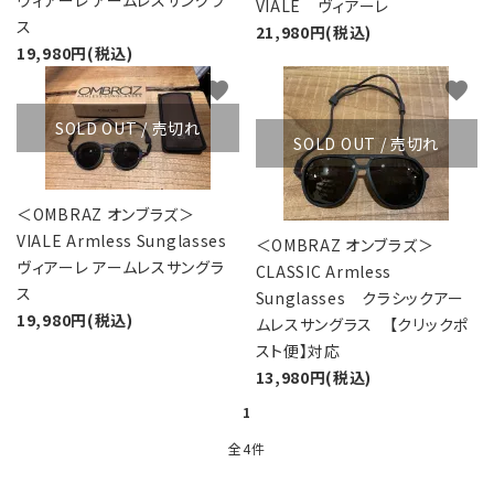
ヴィアーレ アームレスサングラ
レンタル・修理
VIALE ヴィアーレ
ス
21,980円(税込)
19,980円(税込)
店舗情報
favorite
favorite
POLICY
SOLD OUT / 売切れ
SOLD OUT / 売切れ
INFORMATION
＜OMBRAZ オンブラズ＞
ACCOUNT MENU
VIALE Armless Sunglasses
＜OMBRAZ オンブラズ＞
ようこそ ゲスト 様
ヴィアーレ アームレスサングラ
CLASSIC Armless
ス
Sunglasses クラシックアー
meeting_room
person
ログイン
新規会員登録
19,980円(税込)
ムレスサングラス 【クリックポ
スト便】対応
13,980円(税込)
1
全4件