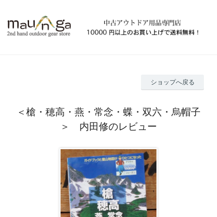
ショップへ戻る
＜槍・穂高・燕・常念・蝶・双六・烏帽子
＞ 内田修のレビュー