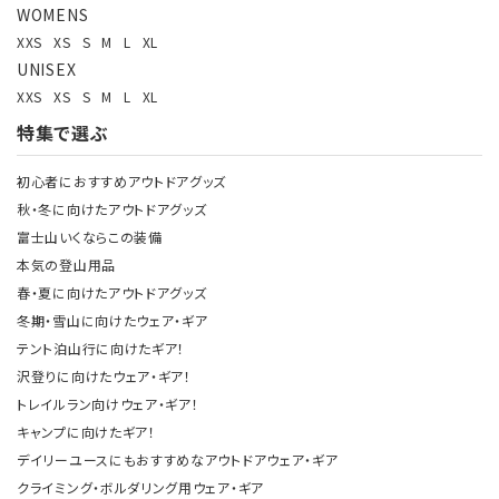
WOMENS
XXS
XS
S
M
L
XL
UNISEX
XXS
XS
S
M
L
XL
特集で選ぶ
初心者におすすめアウトドアグッズ
秋・冬に向けたアウトドアグッズ
富士山いくならこの装備
本気の登山用品
春・夏に向けたアウトドアグッズ
冬期・雪山に向けたウェア・ギア
テント泊山行に向けたギア！
沢登りに向けたウェア・ギア！
トレイルラン向けウェア・ギア！
キャンプに向けたギア！
デイリーユースにもおすすめなアウトドアウェア・ギア
クライミング・ボルダリング用ウェア・ギア