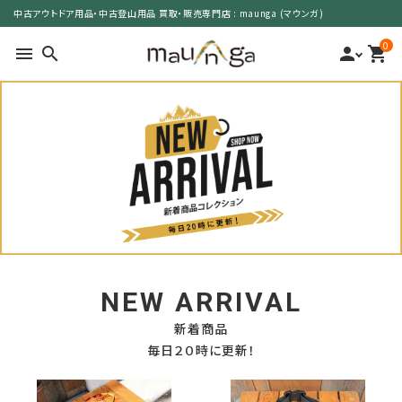
中古アウトドア用品・中古登山用品 買取・販売専門店 : maunga (マウンガ)
0
menu
search
person
shopping_cart
search
カテゴリーで選ぶ
サイズで選ぶ
特集で選ぶ
NEW ARRIVAL
価格で選ぶ
新着商品
毎日２０時に更新！
買取案内