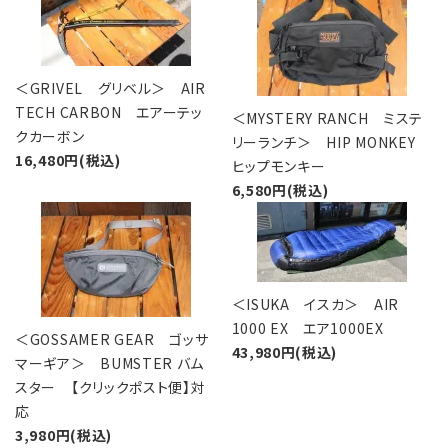
レンタル・修理
店舗情報
＜GRIVEL グリベル＞ AIR
POLICY
TECH CARBON エアーテッ
＜MYSTERY RANCH ミステ
クカーボン
リーランチ＞ HIP MONKEY
INFORMATION
16,480円(税込)
ヒップモンキー
6,580円(税込)
ACCOUNT MENU
ようこそ ゲスト 様
meeting_room
person
ログイン
新規会員登録
＜ISUKA イスカ＞ AIR
1000 EX エア1000EX
＜GOSSAMER GEAR ゴッサ
43,980円(税込)
マーギア＞ BUMSTER バム
スター 【クリックポスト便】対
応
3,980円(税込)