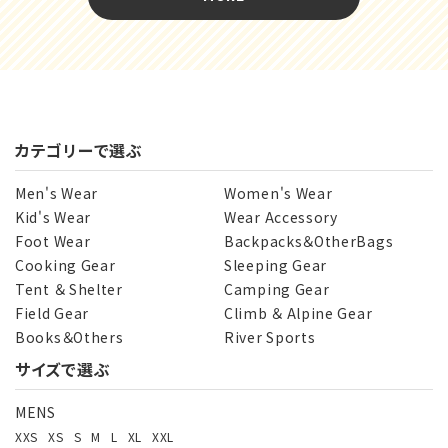
カテゴリーで選ぶ
Men's Wear
Women's Wear
Kid's Wear
Wear Accessory
Foot Wear
Backpacks＆OtherBags
Cooking Gear
Sleeping Gear
Tent ＆ Shelter
Camping Gear
Field Gear
Climb ＆ Alpine Gear
Books＆Others
River Sports
サイズで選ぶ
MENS
XXS
XS
S
M
L
XL
XXL