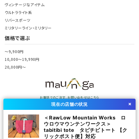
ヴィンテージなアイテム
ウルトラライト系
リバースポーツ
ミリタリーライン・ミリタリー
価格で選ぶ
～9,900円
10,000～19,990円
20,000円～
お電話でのご注文、お問い合わせはこちら
0428-74-9235
×
TEL:
現在の店舗の状況
（御岳本店）営業時間：9:00~19:00
古物許可証[第308801207481号/東京都公安委員会]
＜RawLow Mountain Works ロ
ウロウマウンテンワークス＞
tabitibi tote タビチビトート 【ク
リックポスト便】対応