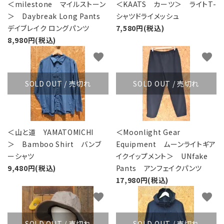
レンタル・修理
＜milestone マイルストーン
＜KAATS カーツ＞ ライトT-
＞ Daybreak Long Pants
シャツドライメッシュ
店舗情報
デイブレイク ロングパンツ
7,580円(税込)
8,980円(税込)
POLICY
favorite
favorite
INFORMATION
SOLD OUT / 売切れ
SOLD OUT / 売切れ
ACCOUNT MENU
ようこそ ゲスト 様
＜山と道 YAMATOMICHI
＜Moonlight Gear
meeting_room
person
ログイン
新規会員登録
＞ Bamboo Shirt バンブ
Equipment ムーンライトギア
ーシャツ
イクイップメント＞ UNfake
9,480円(税込)
Pants アンフェイクパンツ
17,980円(税込)
favorite
favorite
SOLD OUT / 売切れ
SOLD OUT / 売切れ