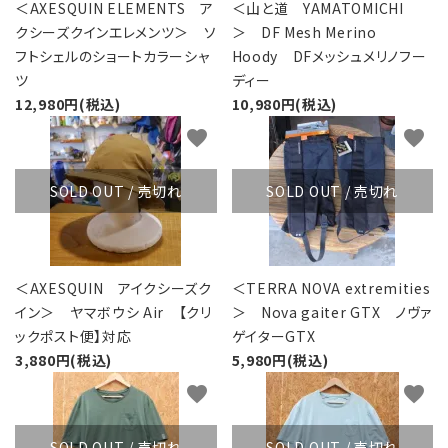
＜AXESQUIN ELEMENTS ア
＜山と道 YAMATOMICHI
クシーズクインエレメンツ＞ ソ
＞ DF Mesh Merino
フトシェルのショートカラーシャ
Hoody DFメッシュメリノフー
ツ
ディー
12,980円(税込)
10,980円(税込)
favorite
favorite
SOLD OUT / 売切れ
SOLD OUT / 売切れ
＜AXESQUIN アイクシーズク
＜TERRA NOVA extremities
イン＞ ヤマボウシ Air 【クリ
＞ Nova gaiter GTX ノヴァ
ックポスト便】対応
ゲイターGTX
3,880円(税込)
5,980円(税込)
favorite
favorite
SOLD OUT / 売切れ
SOLD OUT / 売切れ