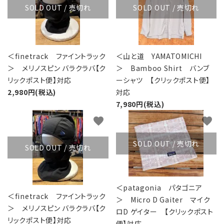
SOLD OUT / 売切れ
SOLD OUT / 売切れ
＜finetrack ファイントラック
＜山と道 YAMATOMICHI
＞ メリノスピン バラクラバ【ク
＞ Bamboo Shirt バンブ
リックポスト便】対応
ーシャツ 【クリックポスト便】
2,980円(税込)
対応
7,980円(税込)
favorite
favorite
SOLD OUT / 売切れ
SOLD OUT / 売切れ
＜patagonia パタゴニア
＜finetrack ファイントラック
＞ Micro D Gaiter マイク
＞ メリノスピン バラクラバ【ク
ロD ゲイター 【クリックポスト
リックポスト便】対応
便】対応