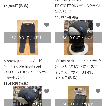
ト
Climbing Pants
15,980円(税込)
DRYCOTTONY デニムクライミ
ングパンツ
12,980円(税込)
favorite
favorite
SOLD OUT / 売切れ
SOLD OUT / 売切れ
＜snow peak スノーピーク
＜finetrack ファイントラック
＞ Flexible Insulated
＞ メリノスピン バラクラバ
Pants フレキシブルインサレ
②【クリックポスト便】対応
ーテッドパンツ
3,280円(税込)
11,480円(税込)
favorite
favorite
SOLD OUT / 売切れ
SOLD OUT / 売切れ