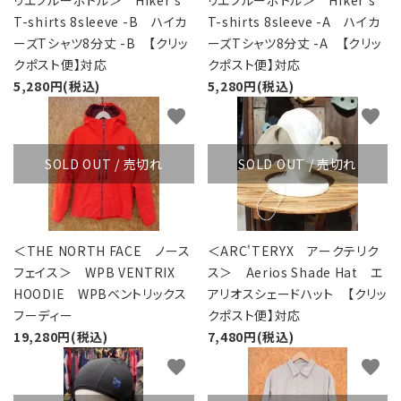
リエブルーボトル＞ Hiker's
リエブルーボトル＞ Hiker's
T-shirts 8sleeve -B ハイカ
T-shirts 8sleeve -A ハイカ
ーズTシャツ8分丈 -B 【クリッ
ーズTシャツ8分丈 -A 【クリッ
クポスト便】対応
クポスト便】対応
5,280円(税込)
5,280円(税込)
favorite
favorite
SOLD OUT / 売切れ
SOLD OUT / 売切れ
＜THE NORTH FACE ノース
＜ARC'TERYX アークテリク
フェイス＞ WPB VENTRIX
ス＞ Aerios Shade Hat エ
HOODIE WPBベントリックス
アリオスシェードハット 【クリッ
フーディー
クポスト便】対応
19,280円(税込)
7,480円(税込)
favorite
favorite