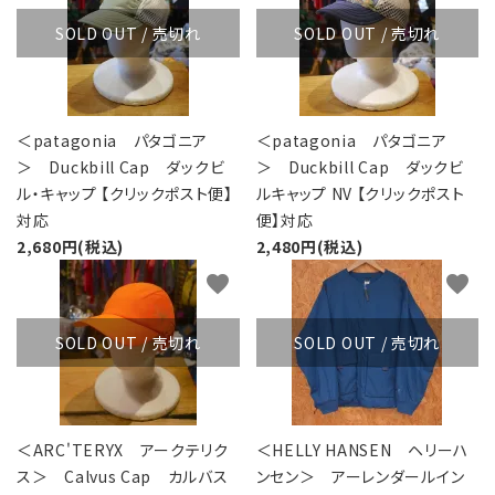
SOLD OUT / 売切れ
SOLD OUT / 売切れ
＜patagonia パタゴニア
＜patagonia パタゴニア
＞ Duckbill Cap ダックビ
＞ Duckbill Cap ダックビ
ル・キャップ 【クリックポスト便】
ルキャップ NV 【クリックポスト
対応
便】対応
2,680円(税込)
2,480円(税込)
favorite
favorite
SOLD OUT / 売切れ
SOLD OUT / 売切れ
＜ARC'TERYX アークテリク
＜HELLY HANSEN ヘリーハ
ス＞ Calvus Cap カルバス
ンセン＞ アーレンダールイン