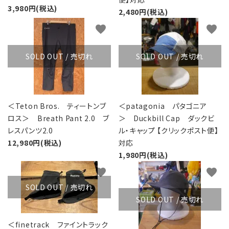
3,980円(税込)
2,480円(税込)
favorite
favorite
SOLD OUT / 売切れ
SOLD OUT / 売切れ
＜Teton Bros. ティートンブ
＜patagonia パタゴニア
ロス＞ Breath Pant 2.0 ブ
＞ Duckbill Cap ダックビ
レスパンツ2.0
ル・キャップ 【クリックポスト便】
12,980円(税込)
対応
1,980円(税込)
favorite
favorite
SOLD OUT / 売切れ
SOLD OUT / 売切れ
＜finetrack ファイントラック