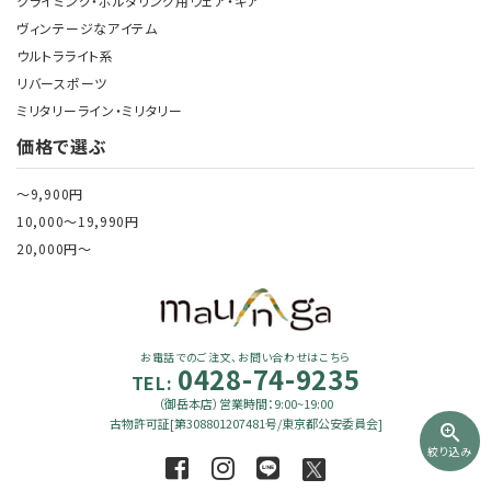
クライミング・ボルダリング用ウェア・ギア
ヴィンテージなアイテム
ウルトラライト系
リバースポーツ
ミリタリーライン・ミリタリー
価格で選ぶ
～9,900円
10,000～19,990円
20,000円～
お電話でのご注文、お問い合わせはこちら
0428-74-9235
TEL:
（御岳本店）営業時間：9:00~19:00
古物許可証[第308801207481号/東京都公安委員会]
zoom_in
絞り込み