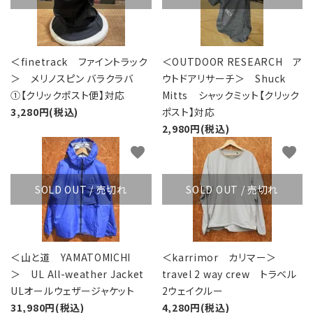
＜finetrack ファイントラック
＜OUTDOOR RESEARCH ア
＞ メリノスピン バラクラバ
ウトドアリサーチ＞ Shuck
①【クリックポスト便】対応
Mitts シャックミット【クリック
3,280円(税込)
ポスト】対応
2,980円(税込)
favorite
favorite
SOLD OUT / 売切れ
SOLD OUT / 売切れ
＜山と道 YAMATOMICHI
＜karrimor カリマー＞
＞ UL All-weather Jacket
travel 2 way crew トラベル
ULオールウェザージャケット
2ウェイクルー
31,980円(税込)
4,280円(税込)