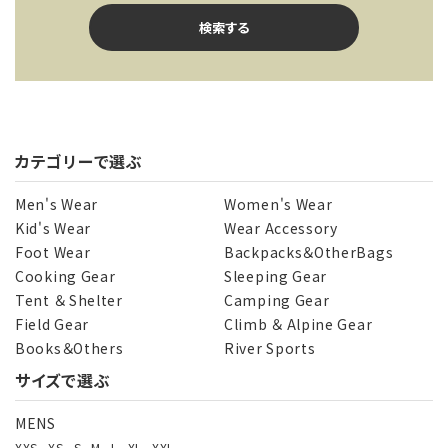
検索する
カテゴリーで選ぶ
キーワード
Men's Wear
Women's Wear
Kid's Wear
Wear Accessory
Foot Wear
Backpacks＆OtherBags
カテゴリー
Cooking Gear
Sleeping Gear
Tent ＆ Shelter
Camping Gear
Field Gear
Climb ＆ Alpine Gear
Books＆Others
River Sports
サイズで選ぶ
検索する
MENS
XXS
XS
S
M
L
XL
XXL