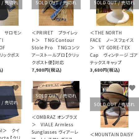
T / 売切れ
SOLD OUT / 売切れ
SOLD OUT / 売切れ
N サロモン
＜PRIRET プライレッ
＜THE NORTH
I
ト＞ TNG Contour
FACE ノースフェイス
OF
Stole Pro TNGコンツ
＞ VT GORE-TEX
クリックポス
アーストールプロ【クリッ
Cap ヴィンテージ ゴア
クポスト便】対応
テックスキャップ
込)
7,980円(税込)
3,680円(税込)
favorite
favorite
favorite
SOLD OUT / 売切れ
T / 売切れ
SOLD OUT / 売切れ
＜OMBRAZ オンブラズ
＞ VIALE Armless
GI＞ クイ
Sunglasses ヴィアーレ
＜MOUNTAIN DAISY
cta 【クリ