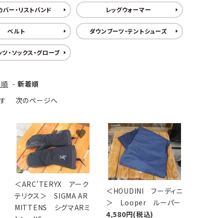
アグ
ミリタリーライン・ミリタリー
カバー・リストバンド
レッグウォーマー
ベルト
ダウンブーツ・テントシューズ
ア・
ツ・ソックス・グローブ
ギ
ギ
格順
-
新着順
ます
次のページへ
・ギ
favorite
favorite
＜ARC'TERYX アーク
＜HOUDINI フーディニ
テリクス＞ SIGMA AR
＞ Looper ルーパー
MITTENS シグマARミ
4,580円(税込)