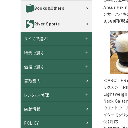
レッタルムー
Ansur Hiki
Books＆Others
ンサーハイキ
8,580円(税
River Sports
サイズで選ぶ
特集で選ぶ
価格で選ぶ
＜ARC'TER
買取案内
リクス＞ Rh
Lightweigh
レンタル・修理
Neck Gait
ウエイトウー
店舗情報
イター 【クリ
便】対応
POLICY