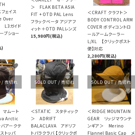
TH
＞ FLAK BETA ASIA
スフェイス
＜CRAFT クラフト＞
FIT + OTD PAL Lens
e Over
BODY CONTROL ARM
フラックベータ アジアフ
rt L3ガイド
COVER ボディコントロ
ィット＋OTD PALレンズ
ーブショー
ールアームクーラー
15,980円(税込)
L/XL 【クリックポスト
込)
便】対応
2,280円(税込)
favorite
favorite
favorite
T / 売切れ
SOLD OUT / 売切れ
SOLD OUT / 売切れ
T マムート
＜STATIC スタティック
＜RIDGE MOUNTAIN
a Arctic
＞ ADRIFT
GEAR リッジマウンテ
ラバアークテ
BALACLAVA アドリフ
ンギア＞ Merino
ドストッパ
トバラクラバ 【クリックポ
Flannel Basic Cap メ