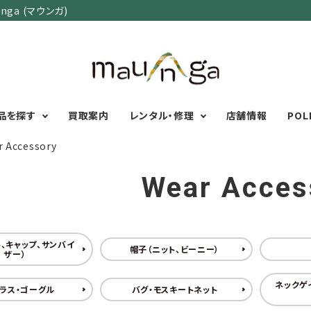
ga (マウンガ)
品を探す
買取案内
レンタル・修理
店舗情報
POL
r Accessory
Wear Acces
カテゴリーで選ぶ
サイズで選ぶ
特集で選ぶ
Men's Wear
MENS
初心者におすすめアウ
Women's Wear
XXS
XS
S
M
L
XL
XXL
アグッズ
、キャップ、サンバイ
帽子（ニット、ビーニー）
ザー）
Kid's Wear
秋・冬に向けたアウトド
WOMENS
Wear Accessory
ッズ
XXS
XS
S
M
L
XL
ネックゲ
ラス・ゴーグル
バグ・モスキートネット
Foot Wear
富士山いくならこの装
UNISEX
Backpacks＆
本気の登山用品