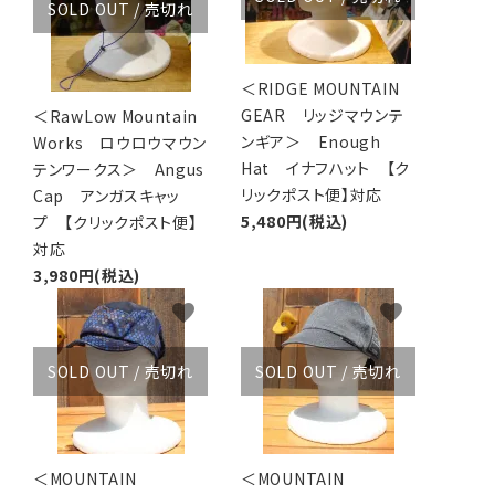
SOLD OUT / 売切れ
＜RIDGE MOUNTAIN
GEAR リッジマウンテ
＜RawLow Mountain
ンギア＞ Enough
Works ロウロウマウン
Hat イナフハット 【ク
テンワークス＞ Angus
リックポスト便】対応
Cap アンガスキャッ
5,480円(税込)
プ 【クリックポスト便】
対応
3,980円(税込)
favorite
favorite
SOLD OUT / 売切れ
SOLD OUT / 売切れ
＜MOUNTAIN
＜MOUNTAIN