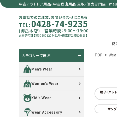
中古アウトドア用品・中古登山用品 買取・販売専門店 : maun
お電話でのご注文、お問い合わせはこちら
0428-74-9235
TEL:
(御岳本店) 営業時間：9:00～19:00
古物許可証【第308801207481号/東京都公安委員会】
商
TOP
>
Wea
カテゴリーで選ぶ
search
Men's Wear
カテゴリーで選ぶ
Women's Wear
サイズで選ぶ
帽子（ハット
Kid's Wear
特集で選ぶ
サング
Wear Accessory
価格で選ぶ