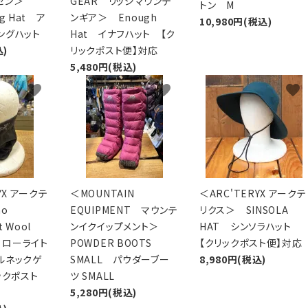
セン＞
GEAR リッジマウンテ
トン M
ng Hat ア
ンギア＞ Enough
10,980円(税込)
ングハット
Hat イナフハット 【ク
込)
リックポスト便】対応
5,480円(税込)
favorite
favorite
favorite
YX アークテ
＜MOUNTAIN
＜ARC'TERYX アークテ
o
EQUIPMENT マウンテ
リクス＞ SINSOLA
t Wool
ンイクイップメント＞
HAT シンソラハット
er ローライト
POWDER BOOTS
【クリックポスト便】対応
ルネックゲ
SMALL パウダーブー
8,980円(税込)
ックポスト
ツ SMALL
5,280円(税込)