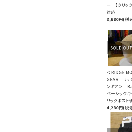
ー 【クリッ
対応
3,680円(税
SOLD OU
＜RIDGE M
GEAR リッ
ンギア＞ Ba
ベーシックキ
リックポスト
4,280円(税