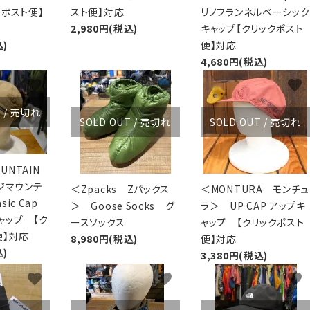
クポスト便】
スト便】対応
リノフランネルベーシック
2,980円(税込)
キャップ【クリックポスト
込)
便】対応
4,680円(税込)
favorite
favorite
favorite
T / 売切れ
SOLD OUT / 売切れ
SOLD OUT / 売切れ
OUNTAIN
ジマウンテ
＜Zpacks Zパックス
＜MONTURA モンチュ
sic Cap
＞ Goose Socks グ
ラ＞ UP CAP アップキ
ャップ 【ク
ースソックス
ャップ 【クリックポスト
便】対応
8,980円(税込)
便】対応
込)
3,380円(税込)
favorite
favorite
favorite