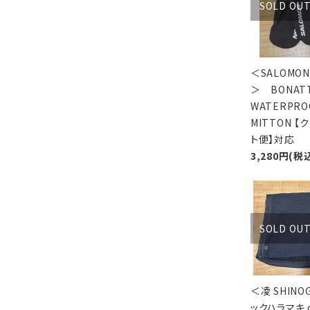
SOLD OU
＜SALOMO
＞ BONATT
WATERPRO
MITTON 【
ト便】対応
3,280円(税
SOLD OU
＜凌 SHINO
ックハラマキ o