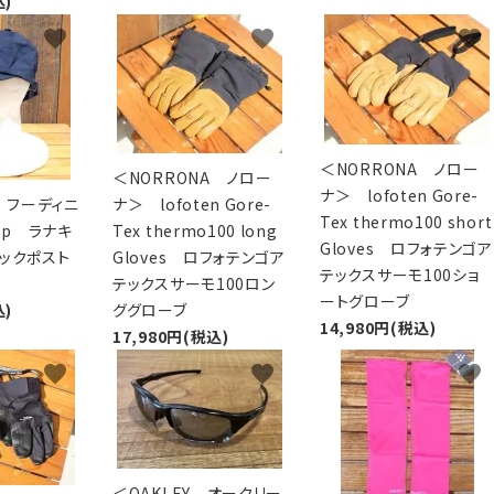
込)
favorite
favorite
favorite
＜NORRONA ノロー
＜NORRONA ノロー
ナ＞ lofoten Gore-
I フーディニ
ナ＞ lofoten Gore-
Tex thermo100 short
Cap ラナキ
Tex thermo100 long
Gloves ロフォテンゴア
リックポスト
Gloves ロフォテンゴア
テックスサーモ100ショ
テックスサーモ100ロン
ートグローブ
込)
ググローブ
14,980円(税込)
17,980円(税込)
favorite
favorite
favorite
＜OAKLEY オークリー