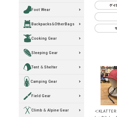
ゲイ
Foot Wear
買取案内
Backpacks＆OtherBags
レンタル・修理
Cooking Gear
店舗情報
POLICY
Sleeping Gear
INFORMATION
Tent ＆ Shelter
ACCOUNT MENU
Camping Gear
ようこそ ゲスト 様
Field Gear
meeting_room
person
ログイン
新規会員登録
Climb ＆ Alpine Gear
＜KLATTER