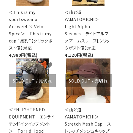
＜This is my
＜山と道
sportswear x
YAMATOMICHI＞
Answer4 × Velo
Light Alpha
Spica＞ This is my
Sleeves ライトアルフ
cap “黒豹”【クリックポ
ァ アームスリーブ【クリッ
スト便】対応
クポスト便】対応
4,980円(税込)
4,120円(税込)
favorite
favorite
SOLD OUT / 売切れ
SOLD OUT / 売切れ
＜ENLIGHTENED
＜山と道
EQUIPMENT エンライ
YAMATOMICHI＞
テンドイクイップメント
Stretch Mesh Cap ス
＞ Torrid Hood
トレッチメッシュキャップ