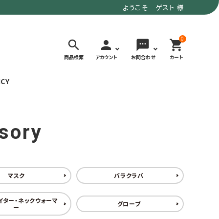
ようこそ ゲスト 様
0
search
person
sms
shopping_cart
商品検索
アカウント
お問合わせ
カート
ICY
検索する
sory
価格で選ぶ
トド
デイリーユースにもおすすめなアウトドア
～9,900円
ウェア・ギア
10,000～
マスク
バラクラバ
アグ
クライミング・ボルダリング用ウェア・ギア
19,990円
ヴィンテージなアイテム
20,000円～
イター・ネックウォーマ
グローブ
備
ウルトラライト系
ー
リバースポーツ