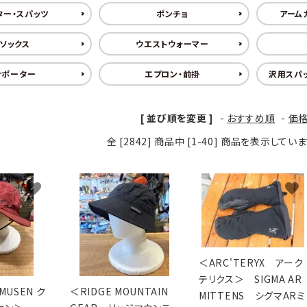
XXS
XS
S
M
L
XL
OtherBags
春・夏に向けたアウトド
ター・スパッツ
ポンチョ
アーム
Cooking Gear
ッズ
ソックス
ウエストウォーマー
Sleeping Gear
冬期・雪山に向けたウェ
Tent ＆ Shelter
ギア
サポーター
エプロン・前掛
沢用スパッ
Camping Gear
テント泊山行に向けた
Field Gear
ア！
Climb ＆ Alpine
沢登りに向けたウェア・
[ 並び順を変更 ]
-
おすすめ順
-
価
Gear
ア！
全 [2842] 商品中 [1-40] 商品を表示してい
Books＆Others
トレイルラン向けウェア
River Sports
ア！
キャンプに向けたギア！
favorite
favorite
favorite
＜ARC'TERYX アーク
テリクス＞ SIGMA AR
MUSEN ク
＜RIDGE MOUNTAIN
MITTENS シグマARミ