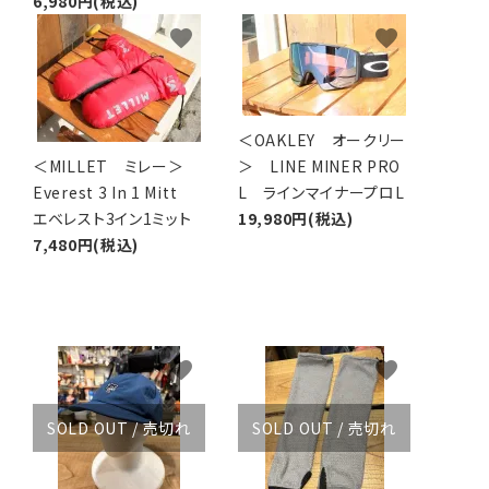
6,980円(税込)
favorite
favorite
＜OAKLEY オークリー
＜MILLET ミレー＞
＞ LINE MINER PRO
Everest 3 In 1 Mitt
L ラインマイナープロL
エベレスト3イン1ミット
19,980円(税込)
7,480円(税込)
favorite
favorite
SOLD OUT / 売切れ
SOLD OUT / 売切れ