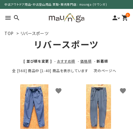
中古アウトドア用品・中古登山用品 買取・販売専門店 : maunga (マウンガ)
0
menu
search
person
shopping_cart
TOP
>
リバースポーツ
search
リバースポーツ
カテゴリーで選ぶ
[ 並び順を変更 ]
-
おすすめ順
-
価格順
-
新着順
全 [568] 商品中 [1-40] 商品を表示しています
次のページへ
サイズで選ぶ
特集で選ぶ
favorite
favorite
価格で選ぶ
買取案内