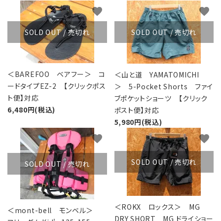
favorite
favorite
SOLD OUT / 売切れ
SOLD OUT / 売切れ
＜BAREFOO ベアフー＞ コ
＜山と道 YAMATOMICHI
ードタイプEZ-2 【クリックポス
＞ 5-Pocket Shorts ファイ
ト便】対応
ブポケットショーツ 【クリック
6,480円(税込)
ポスト便】対応
5,980円(税込)
favorite
favorite
SOLD OUT / 売切れ
SOLD OUT / 売切れ
＜ROKX ロックス＞ MG
＜mont-bell モンベル＞
DRY SHORT MG ドライショー