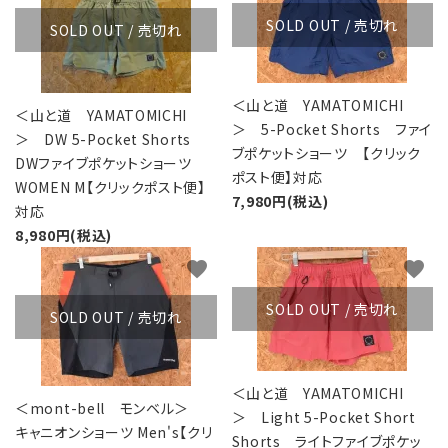
SOLD OUT / 売切れ
SOLD OUT / 売切れ
＜山と道 YAMATOMICHI
＜山と道 YAMATOMICHI
＞ 5-Pocket Shorts ファイ
＞ DW 5-Pocket Shorts
ブポケットショーツ 【クリック
DWファイブポケットショーツ
ポスト便】対応
WOMEN M【クリックポスト便】
7,980円(税込)
対応
8,980円(税込)
favorite
favorite
SOLD OUT / 売切れ
SOLD OUT / 売切れ
＜山と道 YAMATOMICHI
＜mont-bell モンベル＞
＞ Light 5-Pocket Short
キャニオンショーツ Men's【クリ
Shorts ライトファイブポケッ