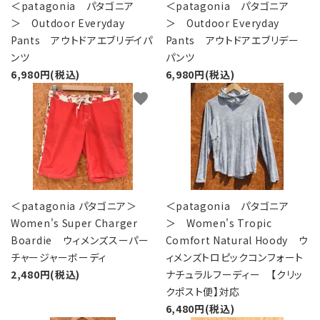
レンタル・修理
＜patagonia パタゴニア
＜patagonia パタゴニア
＞ Outdoor Everyday
＞ Outdoor Everyday
店舗情報
Pants アウトドアエブリデイパ
Pants アウトドアエブリデー
ンツ
パンツ
6,980円(税込)
6,980円(税込)
POLICY
favorite
favorite
INFORMATION
ACCOUNT MENU
ようこそ ゲスト 様
meeting_room
person
ログイン
新規会員登録
＜patagonia パタゴニア＞
＜patagonia パタゴニア
Women's Super Charger
＞ Women's Tropic
Boardie ウィメンズスーパー
Comfort Natural Hoody ウ
チャージャーボーディ
ィメンズトロピックコンフォート
2,480円(税込)
ナチュラルフーディー 【クリッ
クポスト便】対応
6,480円(税込)