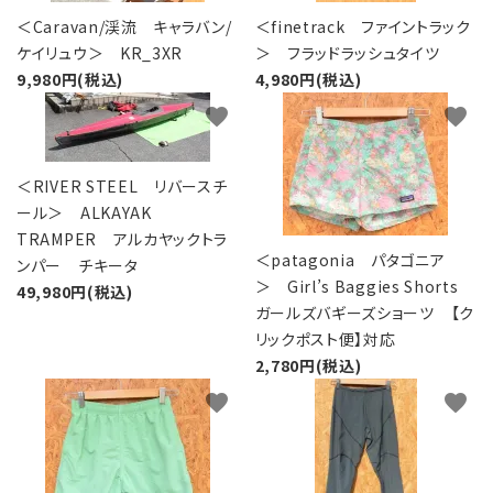
＜Caravan/渓流 キャラバン/
＜finetrack ファイントラック
ケイリュウ＞ KR_3XR
＞ フラッドラッシュタイツ
9,980円(税込)
4,980円(税込)
favorite
favorite
＜RIVER STEEL リバースチ
ール＞ ALKAYAK
TRAMPER アルカヤックトラ
＜patagonia パタゴニア
ンパー チキータ
＞ Girl’s Baggies Shorts
49,980円(税込)
ガールズバギーズショーツ 【ク
リックポスト便】対応
2,780円(税込)
favorite
favorite