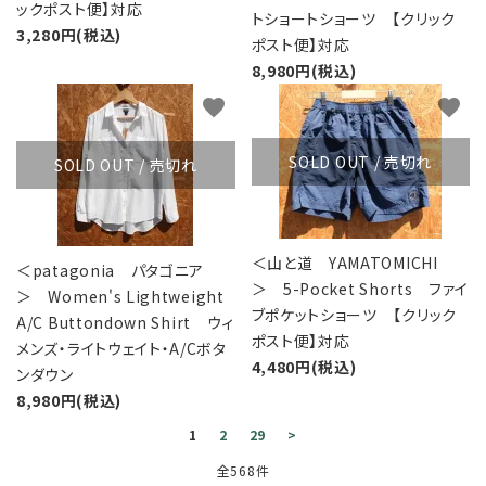
ックポスト便】対応
トショートショーツ 【クリック
3,280円(税込)
ポスト便】対応
8,980円(税込)
favorite
favorite
SOLD OUT / 売切れ
SOLD OUT / 売切れ
＜山と道 YAMATOMICHI
＜patagonia パタゴニア
＞ 5-Pocket Shorts ファイ
＞ Women's Lightweight
ブポケットショーツ 【クリック
A/C Buttondown Shirt ウィ
ポスト便】対応
メンズ・ライトウェイト・A/Cボタ
4,480円(税込)
ンダウン
8,980円(税込)
1
2
29
>
全568件