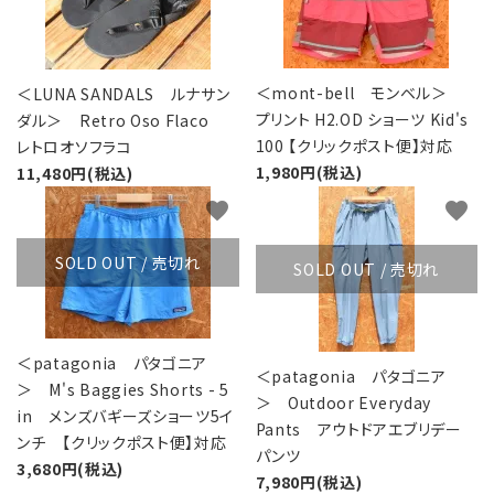
＜mont-bell モンベル＞
＜LUNA SANDALS ルナサン
プリント H2.OD ショーツ Kid's
ダル＞ Retro Oso Flaco
100 【クリックポスト便】対応
レトロオソフラコ
1,980円(税込)
11,480円(税込)
favorite
favorite
SOLD OUT / 売切れ
SOLD OUT / 売切れ
＜patagonia パタゴニア
＜patagonia パタゴニア
＞ M's Baggies Shorts - 5
＞ Outdoor Everyday
in メンズバギーズショーツ5イ
Pants アウトドアエブリデー
ンチ 【クリックポスト便】対応
パンツ
3,680円(税込)
7,980円(税込)