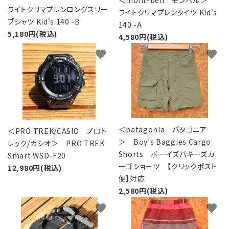
＜mont-bell モンベル＞
ライトクリマプレンロングスリー
ライトクリマプレンタイツ Kid's
ブシャツ Kid's 140 -B
140 -A
5,180円(税込)
4,580円(税込)
favorite
favorite
＜patagonia パタゴニア
＜PRO TREK/CASIO プロト
＞ Boy’s Baggies Cargo
レック/カシオ＞ PRO TREK
Shorts ボーイズバギーズカ
Smart WSD-F20
ーゴショーツ 【クリックポスト
12,980円(税込)
便】対応
2,580円(税込)
favorite
favorite