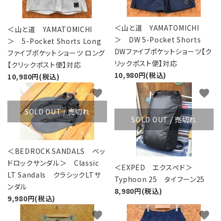
＜山と道 YAMATOMICHI
＜山と道 YAMATOMICHI
＞ DW 5-Pocket Shorts
＞ 5-Pocket Shorts Long
DWファイブポケットショーツ【ク
ファイブポケットショーツ ロング
リックポスト便】対応
【クリックポスト便】対応
10,980円(税込)
10,980円(税込)
favorite
favorite
SOLD OUT / 売切れ
SOLD OUT / 売切れ
＜BEDROCK SANDALS ベッ
ドロックサンダル＞ Classic
＜EXPED エクスぺド＞
LT Sandals クラシックLTサ
Typhoon 25 タイフーン25
ンダル
8,980円(税込)
9,980円(税込)
favorite
favorite