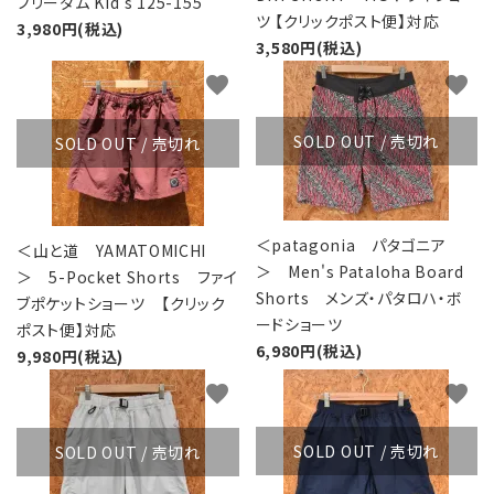
フリーダム Kid's 125-155
ツ 【クリックポスト便】対応
3,980円(税込)
3,580円(税込)
favorite
favorite
SOLD OUT / 売切れ
SOLD OUT / 売切れ
＜patagonia パタゴニア
＜山と道 YAMATOMICHI
＞ Men's Pataloha Board
＞ 5-Pocket Shorts ファイ
Shorts メンズ・パタロハ・ボ
ブポケットショーツ 【クリック
ードショーツ
ポスト便】対応
6,980円(税込)
9,980円(税込)
favorite
favorite
SOLD OUT / 売切れ
SOLD OUT / 売切れ