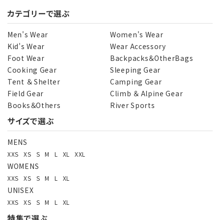
カテゴリーで選ぶ
キーワード
Men's Wear
Women's Wear
Kid's Wear
Wear Accessory
Foot Wear
Backpacks＆OtherBags
カテゴリー
Cooking Gear
Sleeping Gear
Tent ＆ Shelter
Camping Gear
Field Gear
Climb ＆ Alpine Gear
Books＆Others
River Sports
サイズで選ぶ
検索する
MENS
XXS
XS
S
M
L
XL
XXL
WOMENS
XXS
XS
S
M
L
XL
UNISEX
XXS
XS
S
M
L
XL
特集で選ぶ