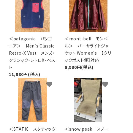
＜patagonia パタゴ
＜mont-bell モンベ
ニア＞ Men's Classic
ル＞ バーサライトジャ
Retro-X Vest メンズ・
ケット Women's 【クリ
クラシック・レトロX・ベス
ックポスト便】対応
ト
8,980円(税込)
11,980円(税込)
favorite
favorite
＜STATIC スタティック
＜snow peak スノー