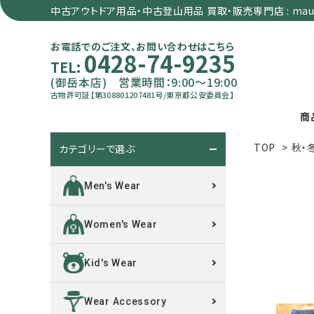
中古アウトドア用品・中古登山用品 買取・販売専門店 : maun
お電話でのご注文、お問い合わせはこちら
0428-74-9235
TEL:
(御岳本店) 営業時間：9:00～19:00
古物許可証【第308801207481号/東京都公安委員会】
商
TOP
>
秋・
カテゴリーで選ぶ
search
Men's Wear
カテゴリーで選ぶ
Women's Wear
サイズで選ぶ
Kid's Wear
特集で選ぶ
Wear Accessory
価格で選ぶ