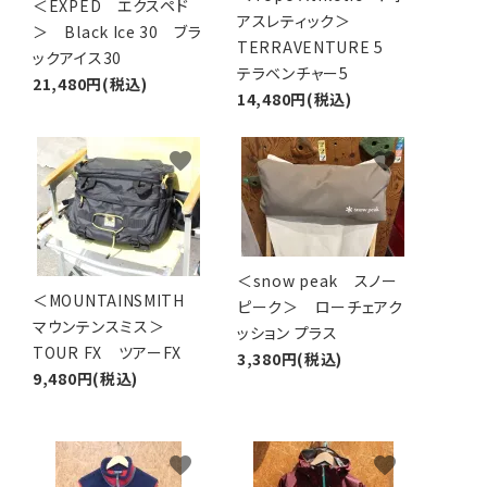
＜EXPED エクスペド
アスレティック＞
＞ Black Ice 30 ブラ
TERRAVENTURE 5
ックアイス30
テラベンチャー5
21,480円(税込)
14,480円(税込)
favorite
favorite
＜snow peak スノー
＜MOUNTAINSMITH
ピーク＞ ローチェアク
マウンテンスミス＞
ッション プラス
TOUR FX ツアーFX
3,380円(税込)
9,480円(税込)
favorite
favorite