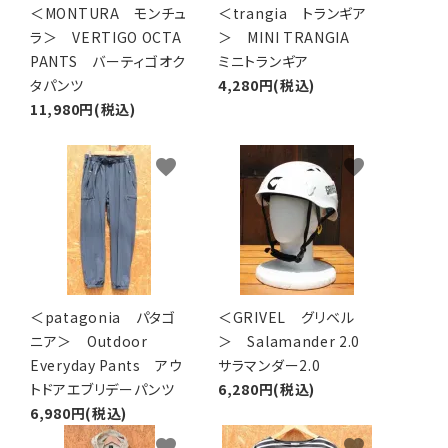
＜MONTURA モンチュ
＜trangia トランギア
ラ＞ VERTIGO OCTA
＞ MINI TRANGIA
PANTS バーティゴオク
ミニトランギア
タパンツ
4,280円(税込)
11,980円(税込)
favorite
favorite
＜patagonia パタゴ
＜GRIVEL グリベル
ニア＞ Outdoor
＞ Salamander 2.0
Everyday Pants アウ
サラマンダー2.0
トドアエブリデーパンツ
6,280円(税込)
6,980円(税込)
favorite
favorite