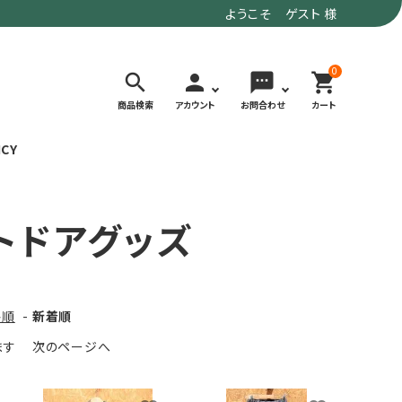
ようこそ ゲスト 様
0
search
person
sms
shopping_cart
商品検索
アカウント
お問合わせ
カート
ICY
検索する
トドアグッズ
価格で選ぶ
トド
デイリーユースにもおすすめなアウトドア
～9,900円
ウェア・ギア
10,000～
格順
-
新着順
アグ
クライミング・ボルダリング用ウェア・ギア
19,990円
います
次のページへ
ヴィンテージなアイテム
20,000円～
備
ウルトラライト系
リバースポーツ