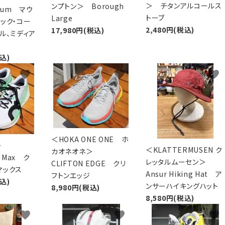
＞ チタンアルコールス
ンプトン＞ Borough
edium マウ
トーブ
Large
ック・コー
2,480円(税込)
17,980円(税込)
ル、ミディア
税込)
favorite
favorite
favorite
＜HOKA ONE ONE ホ
ン＞
＜KLATTERMUSEN ク
カオネオネ＞
m Max ク
レッタルムーセン＞
CLIFTON EDGE クリ
マックス
Ansur Hiking Hat ア
フトンエッジ
税込)
ンサーハイキングハット
8,980円(税込)
8,580円(税込)
favorite
favorite
favorite