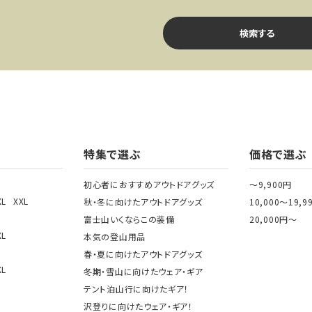
検索する
ワード
特集で選ぶ
価格で選ぶ
初心者におすすめアウトドアグッズ
～9,900円
XL
XXL
秋・冬に向けたアウトドアグッズ
10,000～19,9
ゴリー
富士山いくならこの装備
20,000円～
XL
本気の登山用品
春・夏に向けたアウトドアグッズ
XL
冬期・雪山に向けたウェア・ギア
テント泊山行に向けたギア！
検索する
沢登りに向けたウェア・ギア！