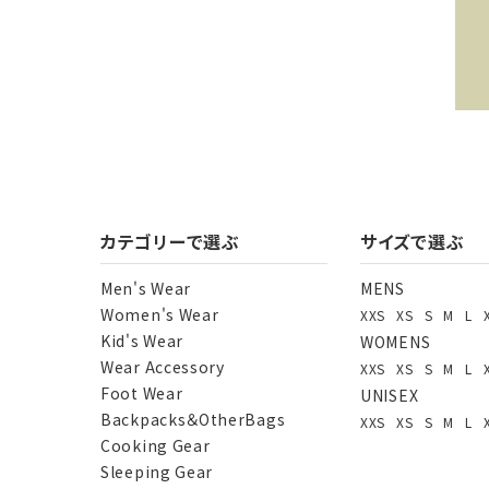
キー
カテゴリーで選ぶ
サイズで選ぶ
Men's Wear
MENS
Women's Wear
XXS
XS
S
M
L
カテ
Kid's Wear
WOMENS
Wear Accessory
XXS
XS
S
M
L
Foot Wear
UNISEX
Backpacks＆OtherBags
XXS
XS
S
M
L
Cooking Gear
Sleeping Gear