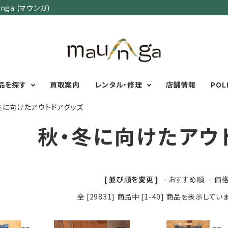
ga (マウンガ)
品を探す
買取案内
レンタル・修理
店舗情報
POL
冬に向けたアウトドアグッズ
秋・冬に向けたアウ
カテゴリーで選ぶ
サイズで選ぶ
特集で選ぶ
Men's Wear
MENS
初心者におすすめアウ
Women's Wear
XXS
XS
S
M
L
XL
XXL
アグッズ
[ 並び順を変更 ]
-
おすすめ順
-
価
Kid's Wear
秋・冬に向けたアウトド
WOMENS
全 [29831] 商品中 [1-40] 商品を表示して
Wear Accessory
ッズ
XXS
XS
S
M
L
XL
Foot Wear
富士山いくならこの装
UNISEX
Backpacks＆
本気の登山用品