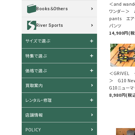
＜and wan
Books＆Others
ワンダー＞ ai
pants エ
パンツ
River Sports
14,980円(
サイズで選ぶ
特集で選ぶ
価格で選ぶ
＜GRIVEL
＞ G10 Ne
買取案内
G10ニューマ
8,980円(税
レンタル・修理
店舗情報
POLICY