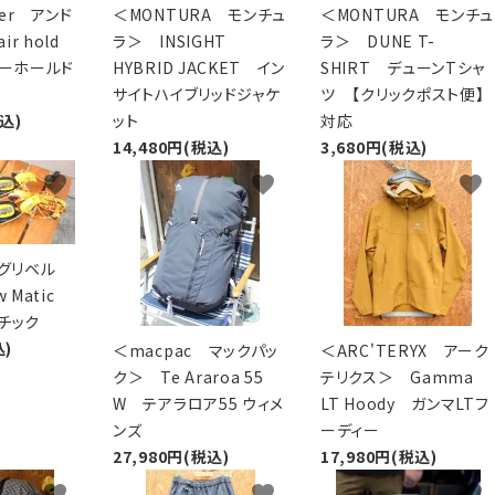
der アンド
＜MONTURA モンチュ
＜MONTURA モンチュ
r hold
ラ＞ INSIGHT
ラ＞ DUNE T-
アーホールド
HYBRID JACKET イン
SHIRT デューンTシャ
サイトハイブリッドジャケ
ツ 【クリックポスト便】
税込)
ット
対応
14,480円(税込)
3,680円(税込)
favorite
favorite
favorite
 グリベル
w Matic
チック
込)
＜macpac マックパッ
＜ARC'TERYX アーク
ク＞ Te Araroa 55
テリクス＞ Gamma
W テアラロア55 ウィメ
LT Hoody ガンマLTフ
ンズ
ーディー
27,980円(税込)
17,980円(税込)
favorite
favorite
favorite