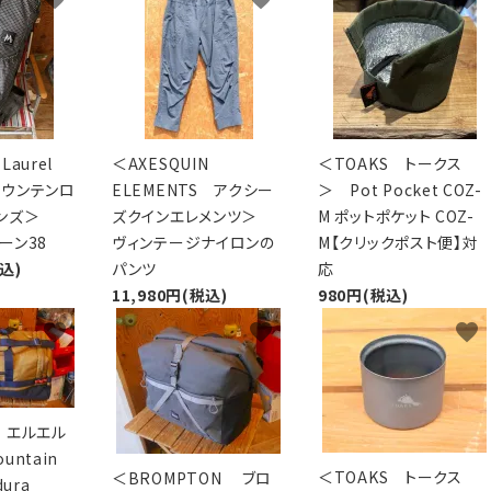
Laurel
＜AXESQUIN
＜TOAKS トークス
 マウンテンロ
ELEMENTS アクシー
＞ Pot Pocket COZ-
インズ＞
ズクインエレメンツ＞
M ポットポケット COZ-
バーン38
ヴィンテージナイロンの
M【クリックポスト便】対
税込)
パンツ
応
11,980円(税込)
980円(税込)
favorite
favorite
favorite
n エルエル
ntain
＜TOAKS トークス
＜BROMPTON ブロ
dura