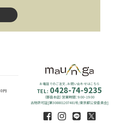
close
お電話でのご注文、お問い合わせはこちら
0428-74-9235
TEL:
90円
（御岳本店）営業時間：9:00~19:00
古物許可証[第308801207481号/東京都公安委員会]