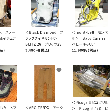
ak スノー
＜Black Diamond ブ
＜mont-bell モンベ
ke!チェア
ラックダイヤモンド＞
ル＞ Baby Carrier
BLITZ 28 ブリッツ28
ベビーキャリア
税込)
9,480円(税込)
11,980円(税込)
favorite
favorite
favorite
＜Picogrill ピコグリル
TIVA スポ
＜ARC'TERYX アーク
＞ Picogrill498 ピ