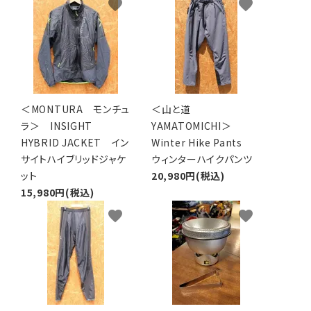
favorite
favorite
アグ
ミリタリーライン・ミリタリー
ア・
ギ
＜MONTURA モンチュ
＜山と道
ギ
ラ＞ INSIGHT
YAMATOMICHI＞
HYBRID JACKET イン
Winter Hike Pants
・ギ
サイトハイブリッドジャケ
ウィンターハイクパンツ
ット
20,980円(税込)
15,980円(税込)
favorite
favorite