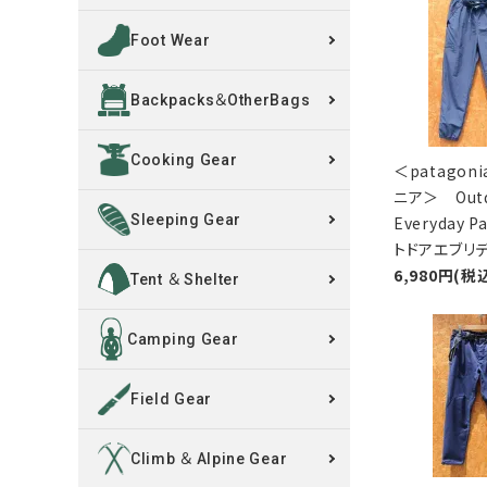
Foot Wear
買取案内
Backpacks＆OtherBags
レンタル・修理
Cooking Gear
店舗情報
＜patagon
ニア＞ Outd
POLICY
Sleeping Gear
Everyday 
トドアエブリ
6,980円(税
INFORMATION
Tent ＆ Shelter
ACCOUNT MENU
Camping Gear
ようこそ ゲスト 様
Field Gear
meeting_room
person
ログイン
新規会員登録
Climb ＆ Alpine Gear