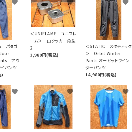
favorite
favorite
favorite
XXS
XS
S
M
L
XL
OtherBags
春・夏に向けたアウトド
Cooking Gear
ッズ
Sleeping Gear
冬期・雪山に向けたウェ
Tent ＆ Shelter
ギア
＜UNIFLAME ユニフレ
Camping Gear
テント泊山行に向けた
ーム＞ 山クッカー角型
Field Gear
ア！
ia パタゴ
＜STATIC スタティック
2
Climb ＆ Alpine
沢登りに向けたウェア・
oor
＞ Orbit Winter
3,980円(税込)
Gear
ア！
Pants アウ
Pants オービットウイン
Books＆Others
トレイルラン向けウェア
デイパンツ
ターパンツ
River Sports
ア！
込)
14,980円(税込)
キャンプに向けたギア！
favorite
favorite
favorite