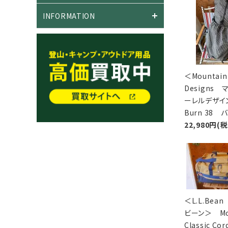
INFORMATION
＜Mountain 
Designs
ーレルデザ
Burn 38 
22,980円(
＜L.L.Bea
ビーン＞ Mou
Classic Cor