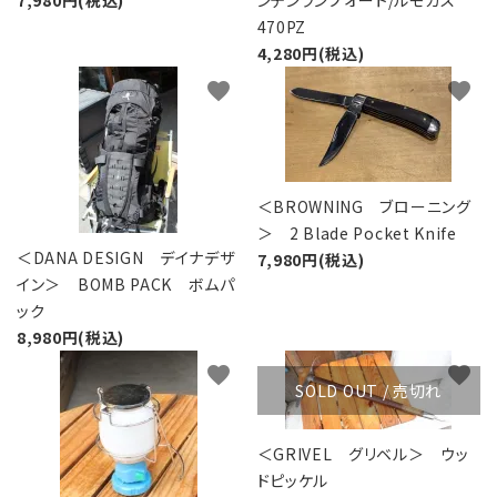
7,980円(税込)
ンテンランプオート/ルモガス
470PZ
4,280円(税込)
favorite
favorite
＜BROWNING ブローニング
＞ 2 Blade Pocket Knife
＜DANA DESIGN デイナデザ
7,980円(税込)
イン＞ BOMB PACK ボムパ
ック
8,980円(税込)
favorite
favorite
SOLD OUT / 売切れ
＜GRIVEL グリベル＞ ウッ
ドピッケル