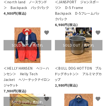
＜north land ノースランド
＜JANSPORT ジャンスポー
＞ Backpack バックパック
ツ＞ D-5 Frame
4,980円(税込)
Backpack D-5フレームバッ
クパック
6,980円(税込)
favorite
favorite
SOLD OUT / 売切れ
SOLD OUT / 売切れ
＜HELLY HANSEN ヘリーハ
＜BULL DOG HOTTON ブル
ンセン＞ Helly Tech
ドッグホットン＞ アルミマグカ
Jacket ヘリーテックナイロン
ップ
ジャケット
2,980円(税込)
7,980円(税込)
favorite
favorite
SOLD OUT / 売切れ