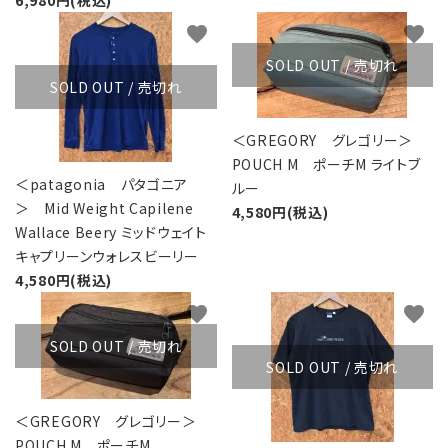
6,980円(税込)
favorite
favorite
SOLD OUT / 売切れ
SOLD OUT / 売切れ
＜GREGORY グレゴリー＞
POUCH M ポーチM ライトブ
＜patagonia パタゴニア
ルー
＞ Mid Weight Capilene
4,580円(税込)
Wallace Beery ミッドウェイト
キャプリーンウォレスビーリー
4,580円(税込)
favorite
favorite
SOLD OUT / 売切れ
SOLD OUT / 売切れ
＜GREGORY グレゴリー＞
POUCH M ポーチM