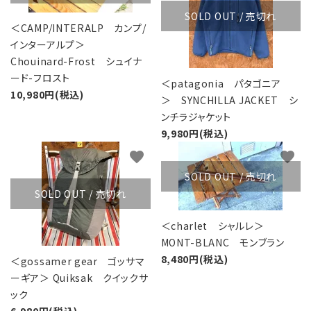
SOLD OUT / 売切れ
＜CAMP/INTERALP カンプ/
インターアルプ＞
Chouinard-Frost シュイナ
ード-フロスト
＜patagonia パタゴニア
10,980円(税込)
＞ SYNCHILLA JACKET シ
ンチラジャケット
9,980円(税込)
favorite
favorite
SOLD OUT / 売切れ
SOLD OUT / 売切れ
＜charlet シャルレ＞
MONT-BLANC モンブラン
8,480円(税込)
＜gossamer gear ゴッサマ
ーギア＞ Quiksak クイックサ
ック