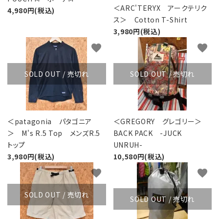
＜ARC'TERYX アークテリク
4,980円(税込)
ス＞ Cotton T-Shirt
3,980円(税込)
favorite
favorite
SOLD OUT / 売切れ
SOLD OUT / 売切れ
＜patagonia パタゴニア
＜GREGORY グレゴリー＞
＞ M's R.5 Top メンズR.5
BACK PACK -JUCK
トップ
UNRUH-
3,980円(税込)
10,580円(税込)
favorite
favorite
SOLD OUT / 売切れ
SOLD OUT / 売切れ