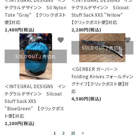
＜INTEGRAL DESIGNS イン
＜INTEGRAL DESIGNS イン
テグラルデザイン＞ Sil Nylon
テグラルデザイン＞ Silcoat
Tote "Gray" 【クリックポスト
Stuff Sack XXS "Yellow"
便】対応
【クリックポスト便】対応
2,480円(税込)
2,280円(税込)
favorite
favorite
SOLD OUT / 売切れ
SOLD OUT / 売切れ
＜GERBER ガーバー＞
Folding Knives フォールディン
グナイフ【クリックポスト便】対
＜INTEGRAL DESIGNS イン
応
テグラルデザイン＞ Silcoat
4,580円(税込)
Stuff Sack XXS
"BlueGreen" 【クリックポス
ト便】対応
2,280円(税込)
1
2
25
>