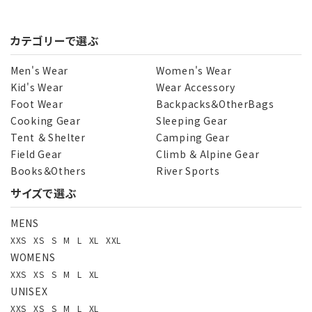
カテゴリーで選ぶ
キーワード
Men's Wear
Women's Wear
Kid's Wear
Wear Accessory
Foot Wear
Backpacks＆OtherBags
カテゴリー
Cooking Gear
Sleeping Gear
Tent ＆ Shelter
Camping Gear
Field Gear
Climb ＆ Alpine Gear
Books＆Others
River Sports
サイズで選ぶ
検索する
MENS
XXS
XS
S
M
L
XL
XXL
WOMENS
XXS
XS
S
M
L
XL
UNISEX
XXS
XS
S
M
L
XL