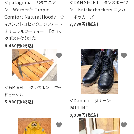
レンタル・修理
＜patagonia パタゴニア
＜DAN SPORT ダンスポーツ
＞ Women's Tropic
＞ Knickerbockers ニッカ
店舗情報
Comfort Natural Hoody ウ
ーボッカーズ
ィメンズトロピックコンフォート
3,780円(税込)
ナチュラルフーディー 【クリッ
POLICY
クポスト便】対応
6,480円(税込)
INFORMATION
favorite
favorite
ACCOUNT MENU
ようこそ ゲスト 様
meeting_room
person
ログイン
新規会員登録
＜GRIVEL グリベル＞ ウッ
ドピッケル
＜Danner ダナー＞
5,980円(税込)
PAULINE
9,980円(税込)
favorite
favorite