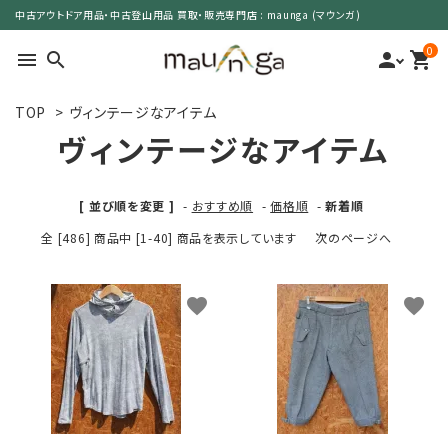
中古アウトドア用品・中古登山用品 買取・販売専門店 : maunga (マウンガ)
0
menu
search
person
shopping_cart
TOP
>
ヴィンテージなアイテム
search
ヴィンテージなアイテム
カテゴリーで選ぶ
[ 並び順を変更 ]
-
おすすめ順
-
価格順
-
新着順
全 [486] 商品中 [1-40] 商品を表示しています
次のページへ
サイズで選ぶ
特集で選ぶ
favorite
favorite
価格で選ぶ
買取案内