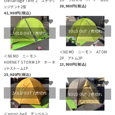
Stellaridge Tent 2 ステラリ
38,980円(税込)
ッジテント2型
42,980円(税込)
favorite
favorite
SOLD OUT / 売切れ
SOLD OUT / 売切れ
＜NEMO ニーモ＞ ATOM
＜NEMO ニーモ＞
2P アトム2P
HORNET STORM 1P ホーネ
23,980円(税込)
ットストーム1P
25,980円(税込)
favorite
favorite
SOLD OUT / 売切れ
SOLD OUT / 売切れ
＜mont-bell モンベル＞