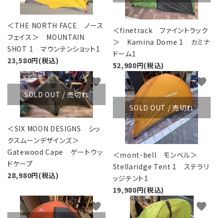
＜THE NORTH FACE ノース
＜finetrack ファイントラック
フェイス＞ MOUNTAIN
＞ Kamina Dome 1 カミナ
SHOT 1 マウンテンショット1
ドーム1
23,580円(税込)
52,980円(税込)
favorite
favorite
SOLD OUT / 売切れ
SOLD OUT / 売切れ
＜SIX MOON DESIGNS シッ
クスムーンデザインズ＞
Gatewood Cape ゲートウッ
＜mont-bell モンベル＞
ドケープ
Stellaridge Tent 1 ステラリ
28,980円(税込)
ッジテント1
19,980円(税込)
favorite
favorite