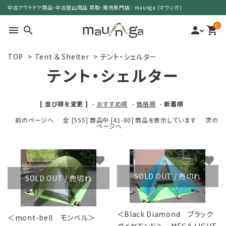
中古アウトドア用品・中古登山用品 買取・販売専門店 : maunga (マウンガ)
0
menu
search
person
shopping_cart
TOP
>
Tent ＆ Shelter
>
テント・シェルター
search
テント・シェルター
カテゴリーで選ぶ
[ 並び順を変更 ]
-
おすすめ順
-
価格順
-
新着順
前のページへ
全 [555] 商品中 [41-80] 商品を表示しています
次の
サイズで選ぶ
ページへ
特集で選ぶ
favorite
favorite
価格で選ぶ
SOLD OUT / 売切れ
SOLD OUT / 売切れ
買取案内
＜Black Diamond ブラック
＜mont-bell モンベル＞