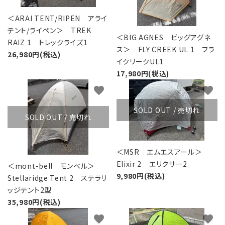
＜ARAI TENT/RIPEN アライ
テント/ライペン＞ TREK
＜BIG AGNES ビッグアグネ
RAIZ 1 トレックライズ1
ス＞ FLY CREEK UL 1 フラ
26,980円(税込)
イクリークUL1
17,980円(税込)
favorite
favorite
SOLD OUT / 売切れ
SOLD OUT / 売切れ
＜MSR エムエスアール＞
Elixir 2 エリクサー2
＜mont-bell モンベル＞
9,980円(税込)
Stellaridge Tent 2 ステラリ
ッジテント2型
35,980円(税込)
favorite
favorite