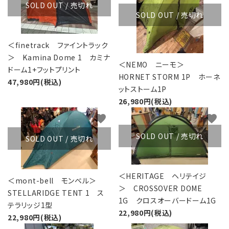
SOLD OUT / 売切れ
SOLD OUT / 売切れ
＜finetrack ファイントラック
＞ Kamina Dome 1 カミナ
＜NEMO ニーモ＞
ドーム1+フットプリント
HORNET STORM 1P ホーネ
47,980円(税込)
ットストーム1P
26,980円(税込)
favorite
favorite
SOLD OUT / 売切れ
SOLD OUT / 売切れ
＜HERITAGE ヘリテイジ
＜mont-bell モンベル＞
＞ CROSSOVER DOME
STELLARIDGE TENT 1 ス
1G クロスオーバードーム1G
テラリッジ1型
22,980円(税込)
22,980円(税込)