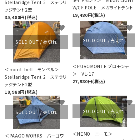
ダイヤモンド＞ MEGA LIGHT
レンタル・修理
Stellaridge Tent 2 ステラリ
W/CF POLE メガライトテント
ッジテント2型
19,480円(税込)
店舗情報
35,480円(税込)
favorite
favorite
POLICY
SOLD OUT / 売切れ
SOLD OUT / 売切れ
INFORMATION
ACCOUNT MENU
＜PUROMONTE プロモンテ
＜mont-bell モンベル＞
ようこそ ゲスト 様
＞ VL-17
Stellaridge Tent 2 ステラリ
27,980円(税込)
ッジテント2型
meeting_room
person
ログイン
新規会員登録
19,980円(税込)
favorite
favorite
SOLD OUT / 売切れ
SOLD OUT / 売切れ
＜NEMO ニーモ＞
＜PAAGO WORKS パーゴワ