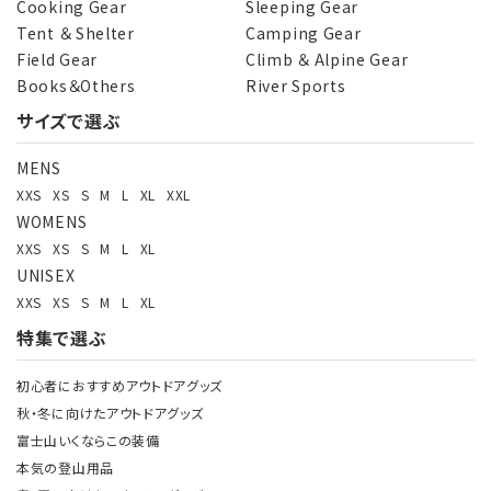
Cooking Gear
Sleeping Gear
Tent ＆ Shelter
Camping Gear
Field Gear
Climb ＆ Alpine Gear
Books＆Others
River Sports
サイズで選ぶ
検索する
MENS
XXS
XS
S
M
L
XL
XXL
WOMENS
XXS
XS
S
M
L
XL
UNISEX
XXS
XS
S
M
L
XL
特集で選ぶ
初心者におすすめアウトドアグッズ
秋・冬に向けたアウトドアグッズ
富士山いくならこの装備
本気の登山用品