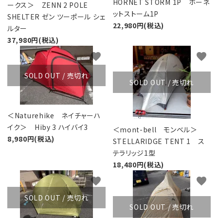
HORNET STORM 1P ホーネ
ークス＞ ZENN 2 POLE
ットストーム1P
SHELTER ゼン ツーポール シェ
22,980円(税込)
ルター
37,980円(税込)
favorite
favorite
SOLD OUT / 売切れ
SOLD OUT / 売切れ
＜Naturehike ネイチャーハ
イク＞ Hiby 3 ハイバイ3
＜mont-bell モンベル＞
8,980円(税込)
STELLARIDGE TENT 1 ス
テラリッジ1型
18,480円(税込)
favorite
favorite
SOLD OUT / 売切れ
SOLD OUT / 売切れ