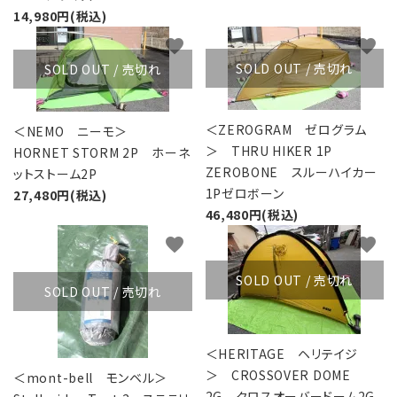
14,980円(税込)
favorite
favorite
SOLD OUT / 売切れ
SOLD OUT / 売切れ
＜ZEROGRAM ゼログラム
＜NEMO ニーモ＞
＞ THRU HIKER 1P
HORNET STORM 2P ホーネ
ZEROBONE スルーハイカー
ットストーム2P
1Pゼロボーン
27,480円(税込)
46,480円(税込)
favorite
favorite
SOLD OUT / 売切れ
SOLD OUT / 売切れ
＜HERITAGE ヘリテイジ
＞ CROSSOVER DOME
＜mont-bell モンベル＞
2G クロスオーバードーム2G