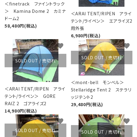
＜finetrack ファイントラック
＞ Kamina Dome 2 カミナ
＜ARAI TENT/RIPEN アライ
ドーム2
テント/ライペン＞ エアライズ2
58,480円(税込)
用外張
6,980円(税込)
favorite
favorite
SOLD OUT / 売切れ
SOLD OUT / 売切れ
＜mont-bell モンベル＞
＜ARAI TENT/RIPEN アライ
Stellaridge Tent 2 ステラリ
テント/ライペン＞ GORE
ッジテント2
RAIZ 2 ゴアライズ2
29,480円(税込)
14,980円(税込)
favorite
favorite
SOLD OUT / 売切れ
SOLD OUT / 売切れ