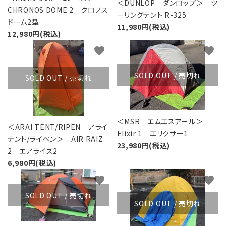
＜DUNLOP ダンロップ＞ ツ
CHRONOS DOME 2 クロノス
ーリングテント R-325
ドーム2型
11,980円(税込)
12,980円(税込)
favorite
favorite
SOLD OUT / 売切れ
SOLD OUT / 売切れ
＜MSR エムエスアール＞
＜ARAI TENT/RIPEN アライ
Elixir 1 エリクサー1
テント/ライペン＞ AIR RAIZ
23,980円(税込)
2 エアライズ2
6,980円(税込)
favorite
favorite
SOLD OUT / 売切れ
SOLD OUT / 売切れ