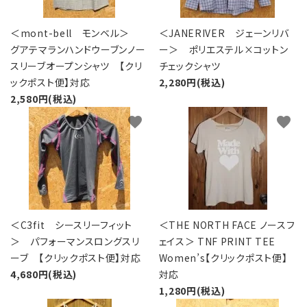
＜mont-bell モンベル＞
＜JANERIVER ジェーンリバ
グアテマランハンドウーブンノー
ー＞ ポリエステル×コットン
スリーブオープンシャツ 【クリ
チェックシャツ
ックポスト便】対応
2,280円(税込)
2,580円(税込)
favorite
favorite
＜C3fit シースリーフィット
＜THE NORTH FACE ノースフ
＞ パフォーマンスロングスリ
ェイス＞ TNF PRINT TEE
ーブ 【クリックポスト便】対応
Women’s【クリックポスト便】
4,680円(税込)
対応
1,280円(税込)