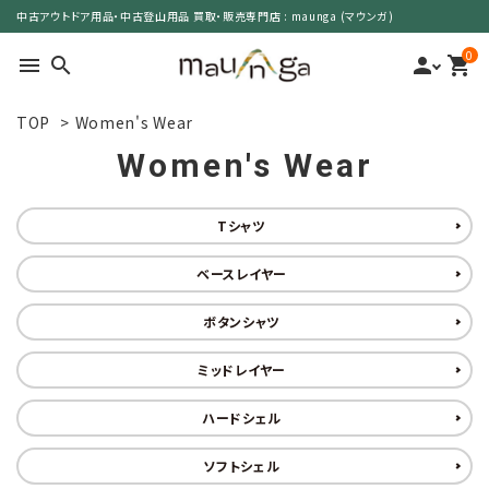
中古アウトドア用品・中古登山用品 買取・販売専門店 : maunga (マウンガ)
0
menu
search
person
shopping_cart
TOP
>
Women's Wear
search
Women's Wear
カテゴリーで選ぶ
Tシャツ
サイズで選ぶ
ベースレイヤー
ボタンシャツ
特集で選ぶ
ミッドレイヤー
価格で選ぶ
ハードシェル
買取案内
ソフトシェル