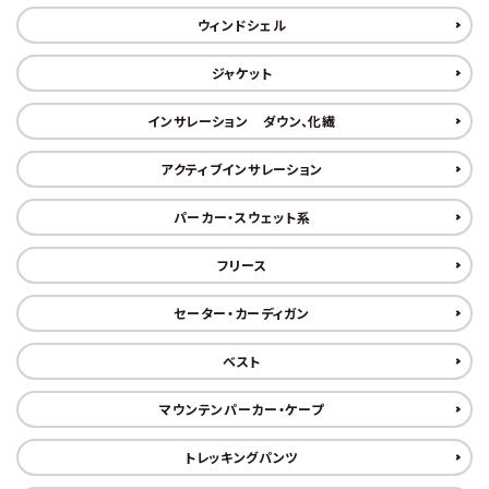
レンタル・修理
ウィンドシェル
店舗情報
ジャケット
POLICY
インサレーション ダウン、化繊
INFORMATION
アクティブインサレーション
パーカー・スウェット系
ACCOUNT MENU
ようこそ ゲスト 様
フリース
meeting_room
person
ログイン
新規会員登録
セーター・カーディガン
ベスト
マウンテンパーカー・ケープ
トレッキングパンツ