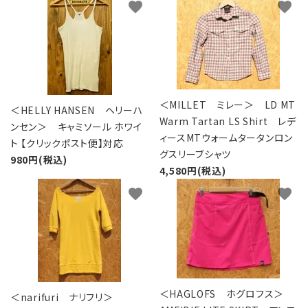
favorite
favorite
＜MILLET ミレー＞ LD MT
＜HELLY HANSEN ヘリーハ
Warm Tartan LS Shirt レデ
ンセン＞ キャミソール ホワイ
ィースMTウォームタータンロン
ト 【クリックポスト便】対応
グスリーブシャツ
980円(税込)
4,580円(税込)
favorite
favorite
＜HAGLOFS ホグロフス＞
＜narifuri ナリフリ＞