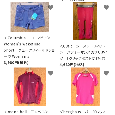
favorite
favorite
＜Columbia コロンビア＞
Women's Wakefield
＜C3fit シースリーフィット
Short ウェークフィールドショ
＞ パフォーマンスカプリタイ
ーツ Women’s
ツ 【クリックポスト便】対応
3,980円(税込)
4,680円(税込)
favorite
favorite
＜mont-bell モンベル＞
＜berghaus バーグハウス