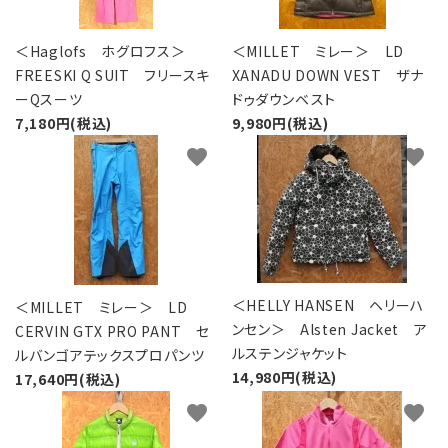
＜Haglofs ホグロフス＞
＜MILLET ミレー＞ LD
FREESKI Q SUIT フリースキ
XANADU DOWN VEST ザナ
ーQスーツ
ドゥダウンベスト
7,180円(税込)
9,980円(税込)
favorite
favorite
＜HELLY HANSEN ヘリーハ
＜MILLET ミレー＞ LD
ンセン＞ Alsten Jacket ア
CERVIN GTX PRO PANT セ
ルステンジャケット
ルバンゴアテックスプロパンツ
14,980円(税込)
17,640円(税込)
favorite
favorite