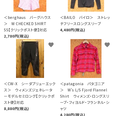
＜berghaus バーグハウス
＜BAILO バイロ＞ ストレッ
＞ W CHECKED SHIRT
チフリースロングスリーブ
SS【クリックポスト便】対応
4,480円(税込)
2,780円(税込)
favorite
favorite
＜CW-X シーダブリューエック
＜patagonia パタゴニア
ス＞ ウィメンズジェネレータ
＞ W’s L/S Fjord Flannel
ーモデルセミロング【クリックポ
Shirt ウィメンズ・ロングスリ
スト便】対応
ーブ・フィヨルド・フランネル・シ
8,880円(税込)
ャツ
4,280円(税込)