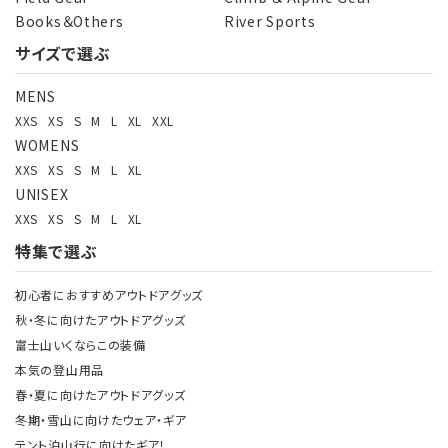
Books＆Others
River Sports
サイズで選ぶ
検索する
MENS
XXS
XS
S
M
L
XL
XXL
WOMENS
XXS
XS
S
M
L
XL
UNISEX
XXS
XS
S
M
L
XL
特集で選ぶ
初心者におすすめアウトドアグッズ
秋・冬に向けたアウトドアグッズ
富士山いくならこの装備
本気の登山用品
春・夏に向けたアウトドアグッズ
冬期・雪山に向けたウェア・ギア
テント泊山行に向けたギア！