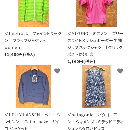
＜finetrack ファイントラック
＜MIZUNO ミズノ＞ ブリー
＞ フラッフジャケット
ズライトメッシュボーダー半袖
women’s
ジップネックシャツ 【クリック
11,480円(税込)
ポスト便】対応
2,160円(税込)
favorite
favorite
＜HELLY HANSEN ヘリーハ
＜patagonia パタゴニア
ンセン＞ Geilo Jacket ガイ
＞ ウィメンズリミテッドエディ
ロ ジャケット
ションパタロハドレス