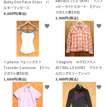
AMFIBIE LITE SKIRT アンフ
Bulky One Piece Dress バ
ィビーライトスカート 【クリッ
ルキーワンピース
クポスト便】対応
4,480円(税込)
3,980円(税込)
favorite
favorite
＜phenix フェニックス＞
＜Haglofs ホグロフス＞
Transfer Camisole 【クリッ
ASTRAL LS SHIRT アストラ
クポスト便】対応
ルロングスリーブシャツ
1,680円(税込)
3,480円(税込)
favorite
favorite