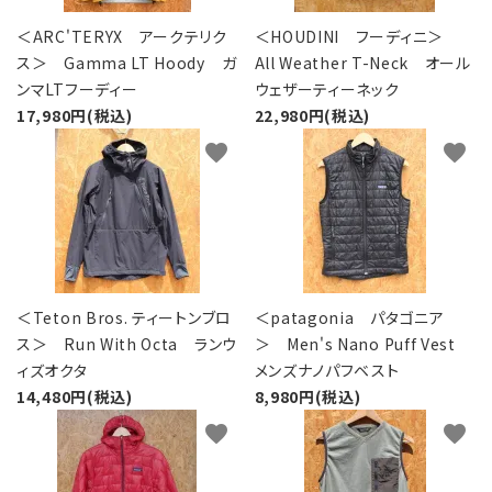
レンタル・修理
＜ARC'TERYX アークテリク
＜HOUDINI フーディニ＞
店舗情報
ス＞ Gamma LT Hoody ガ
All Weather T-Neck オール
ンマLTフーディー
ウェザーティーネック
17,980円(税込)
POLICY
22,980円(税込)
favorite
favorite
INFORMATION
ACCOUNT MENU
ようこそ ゲスト 様
meeting_room
person
ログイン
新規会員登録
＜Teton Bros. ティートンブロ
＜patagonia パタゴニア
ス＞ Run With Octa ランウ
＞ Men's Nano Puff Vest
ィズオクタ
メンズナノパフベスト
14,480円(税込)
8,980円(税込)
favorite
favorite