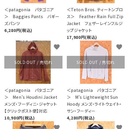
＜patagonia パタゴニア
＜Teton Bros. ティートンブロ
＞ Baggies Pants バギー
ス＞ Feather Rain Full Zip
ズパンツ
Jacket フェザーレインフルジ
6,280円(税込)
ップジャケット
17,980円(税込)
favorite
favorite
SOLD OUT / 売切れ
SOLD OUT / 売切れ
＜patagonia パタゴニア
＜patagonia パタゴニア
＞ Men's Houdini Jacket
＞ M's Lightweight Sun
メンズ・フーディニ・ジャケット
Hoody メンズ・ライトウェイト・
【クリックポスト便】対応
サン・フーディー
10,980円(税込)
4,280円(税込)
favorite
favorite