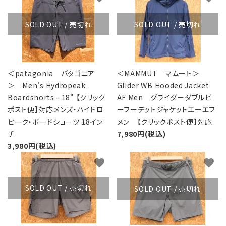
SOLD OUT / 売切れ
SOLD OUT / 売切れ
＜patagonia パタゴニア
＜MAMMUT マムート＞
＞ Men's Hydropeak
Glider WB Hooded Jacket
Boardshorts - 18" 【クリック
AF Men グライダーダブルビ
ポスト便】対応メンズ・ハイドロ
ーフーデットジャケットエーエフ
ピーク・ボードショーツ 18イン
メン 【クリックポスト便】対応
チ
7,980円(税込)
3,980円(税込)
favorite
favorite
SOLD OUT / 売切れ
SOLD OUT / 売切れ