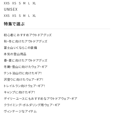
XXS
XS
S
M
L
XL
UNISEX
XXS
XS
S
M
L
XL
特集で選ぶ
初心者におすすめアウトドアグッズ
秋・冬に向けたアウトドアグッズ
富士山いくならこの装備
本気の登山用品
春・夏に向けたアウトドアグッズ
冬期・雪山に向けたウェア・ギア
テント泊山行に向けたギア！
沢登りに向けたウェア・ギア！
トレイルラン向けウェア・ギア！
キャンプに向けたギア！
デイリーユースにもおすすめなアウトドアウェア・ギア
クライミング・ボルダリング用ウェア・ギア
ヴィンテージなアイテム