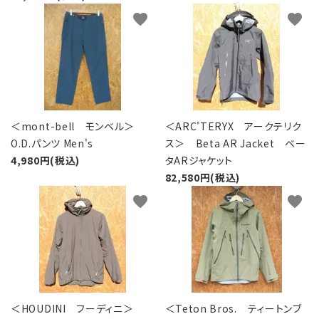
favorite
favorite
＜mont-bell モンベル＞
＜ARC'TERYX アークテリク
O.D.パンツ Men's
ス＞ Beta AR Jacket ベー
4,980円(税込)
タARジャケット
82,580円(税込)
favorite
favorite
＜HOUDINI フーディニ＞
＜Teton Bros. ティートンブ