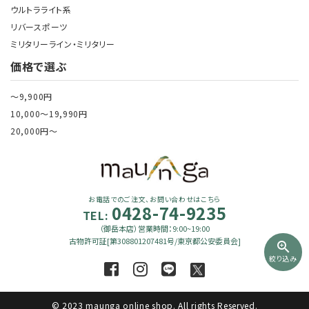
ウルトラライト系
リバースポーツ
ミリタリーライン・ミリタリー
価格で選ぶ
～9,900円
10,000～19,990円
20,000円～
お電話でのご注文、お問い合わせはこちら
0428-74-9235
TEL:
（御岳本店）営業時間：9:00~19:00
古物許可証[第308801207481号/東京都公安委員会]
zoom_in
絞り込み
© 2023 maunga online shop. All rights Reserved.