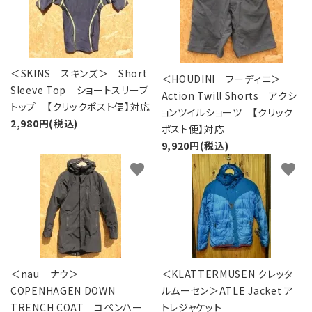
＜SKINS スキンズ＞ Short
＜HOUDINI フーディニ＞
Sleeve Top ショートスリーブ
Action Twill Shorts アクシ
トップ 【クリックポスト便】対応
ョンツイルショーツ 【クリック
2,980円(税込)
ポスト便】対応
9,920円(税込)
favorite
favorite
＜nau ナウ＞
＜KLATTERMUSEN クレッタ
COPENHAGEN DOWN
ルムーセン＞ATLE Jacket ア
TRENCH COAT コペンハー
トレジャケット