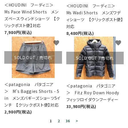
＜HOUDINI フーディニ＞
＜HOUDINI フーディニ＞
Ms Pace Wind Shorts メン
Ms Wadi Shorts メンズワデ
ズペースウィンドショーツ 【ク
ィショーツ 【クリックポスト便】
リックポスト便】対応
対応
7,980円(税込)
8,480円(税込)
favorite
favorite
SOLD OUT / 売切れ
SOLD OUT / 売切れ
＜patagonia パタゴニア
＜patagonia パタゴニア
＞ M's Baggies Shorts - 5
＞ Fitz Roy Down Hoody
in メンズバギーズショーツ5イ
フィッツロイダウンフーディー
ンチ 【クリックポスト便】対応
33,980円(税込)
2,980円(税込)
1
2
36
>