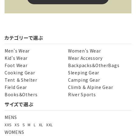
カテゴリーで選ぶ
キーワード
Men's Wear
Women's Wear
Kid's Wear
Wear Accessory
Foot Wear
Backpacks＆OtherBags
カテゴリー
Cooking Gear
Sleeping Gear
Tent ＆ Shelter
Camping Gear
Field Gear
Climb ＆ Alpine Gear
Books＆Others
River Sports
サイズで選ぶ
検索する
MENS
XXS
XS
S
M
L
XL
XXL
WOMENS