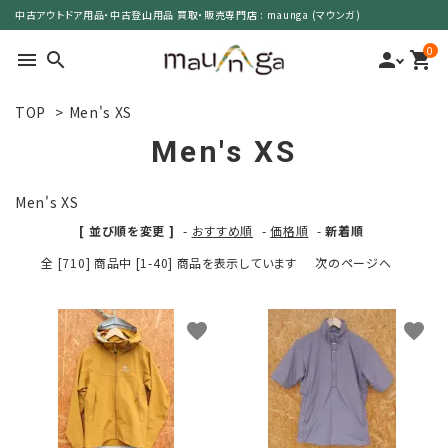
中古アウトドア用品・中古登山用品 買取・販売専門店 : maunga (マウンガ)
0
menu
search
person
shopping_cart
TOP
>
Men's XS
search
Men's XS
カテゴリーで選ぶ
Men's XS
[ 並び順を変更 ]
-
おすすめ順
-
価格順
-
新着順
サイズで選ぶ
全 [710] 商品中 [1-40] 商品を表示しています
次のページへ
特集で選ぶ
favorite
favorite
価格で選ぶ
買取案内