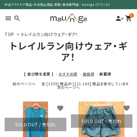
中古アウトドア用品・中古登山用品 買取・販売専門店 : maunga (マウンガ)
0
menu
search
person
shopping_cart
TOP
>
トレイルラン向けウェア・ギア！
search
トレイルラン向けウェア・ギ
ア！
カテゴリーで選ぶ
[ 並び順を変更 ]
-
おすすめ順
-
価格順
-
新着順
サイズで選ぶ
前のページへ
全 [3339] 商品中 [121-160] 商品を表示しています
次のページへ
特集で選ぶ
価格で選ぶ
favorite
favorite
SOLD OUT / 売切れ
買取案内
SOLD OUT / 売切れ