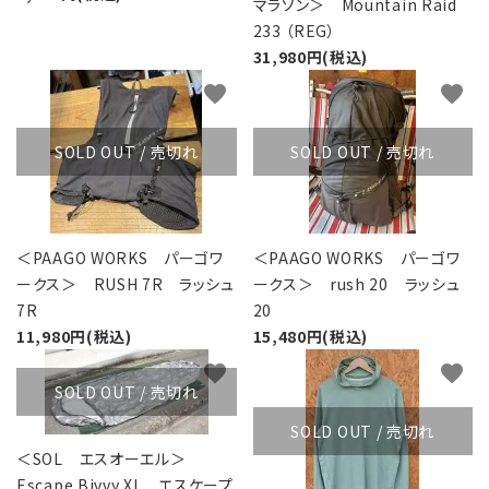
マラソン＞ Mountain Raid
233 （REG）
31,980円(税込)
favorite
favorite
SOLD OUT / 売切れ
SOLD OUT / 売切れ
＜PAAGO WORKS パーゴワ
＜PAAGO WORKS パーゴワ
ークス＞ RUSH 7R ラッシュ
ークス＞ rush 20 ラッシュ
7R
20
11,980円(税込)
15,480円(税込)
favorite
favorite
SOLD OUT / 売切れ
SOLD OUT / 売切れ
＜SOL エスオーエル＞
Escape Bivvy XL エスケープ