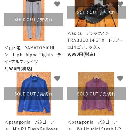
favorite
favorite
SOLD OUT / 売切れ
SOLD OUT / 売切れ
＜asics アシックス＞
TRABUCO 14 GTX トラブー
コ14 ゴアテックス
＜山と道 YAMATOMICHI
9,980円(税込)
＞ Light Alpha Tights ラ
イトアルファタイツ
5,980円(税込)
favorite
favorite
SOLD OUT / 売切れ
SOLD OUT / 売切れ
＜patagonia パタゴニア
＜patagonia パタゴニア
＞ M's R1 Flash Pullover
＞ Ws Houdini Stash 1/2