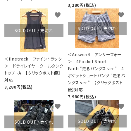
3,280円(税込)
favorite
favorite
SOLD OUT / 売切れ
SOLD OUT / 売切れ
＜Answer4 アンサーフォー
＜finetrack ファイントラック
＞ 4Pocket Short
＞ ドライレイヤークールタンク
Pants“走るパンクス ver.” 4
トップ -A 【クリックポスト便】
ポケットショートパンツ ”走るパ
対応
ンクス ver.” 【クリックポスト
3,280円(税込)
便】対応
7,980円(税込)
favorite
favorite
SOLD OUT / 売切れ
SOLD OUT / 売切れ