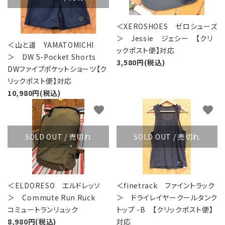
＜XEROSHOES ゼロシューズ
＞ Jessie ジェシー 【クリ
＜山と道 YAMATOMICHI
ックポスト便】対応
＞ DW 5-Pocket Shorts
3,580円(税込)
DWファイブポケットショーツ【ク
リックポスト便】対応
10,980円(税込)
favorite
favorite
SOLD OUT / 売切れ
SOLD OUT / 売切れ
＜ELDORESO エルドレッソ
＜finetrack ファイントラック
＞ Commute Run Ruck
＞ ドライレイヤークールタンク
コミュートランリュック
トップ -B 【クリックポスト便】
8,980円(税込)
対応