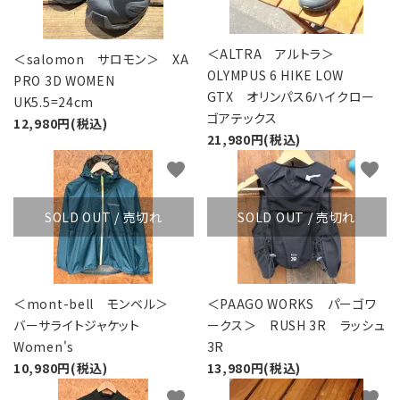
＜ALTRA アルトラ＞
＜salomon サロモン＞ XA
OLYMPUS 6 HIKE LOW
PRO 3D WOMEN
GTX オリンパス6ハイクロー
UK5.5=24cm
ゴアテックス
12,980円(税込)
21,980円(税込)
favorite
favorite
SOLD OUT / 売切れ
SOLD OUT / 売切れ
＜mont-bell モンベル＞
＜PAAGO WORKS パーゴワ
バーサライトジャケット
ークス＞ RUSH 3R ラッシュ
Women's
3R
10,980円(税込)
13,980円(税込)
favorite
favorite