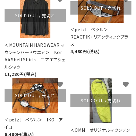
SOLD OUT / 売切れ
SOLD OUT / 売切れ
＜petzl ペツル＞
REACTIK+ リアクティックプラ
ス
＜MOUNTAIN HARDWEAR マ
4,480円(税込)
ウンテンハードウエア＞ Kor
AirShell Shirts コアエアシェ
ルシャツ
11,280円(税込)
favorite
favorite
SOLD OUT / 売切れ
SOLD OUT / 売切れ
＜petzl ペツル＞ IKO ア
イコ
＜OMM オリジナルマウンテン
6,480円(税込)