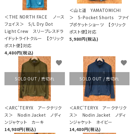
レンタル・修理
＜山と道 YAMATOMICHI
店舗情報
＜THE NORTH FACE ノース
＞ 5-Pocket Shorts ファイ
フェイス＞ S/L Dry Dot
ブポケットショーツ 【クリック
Light Crew スリーブレスドラ
POLICY
ポスト便】対応
イドットライトクルー 【クリック
5,980円(税込)
ポスト便】対応
INFORMATION
4,480円(税込)
favorite
favorite
ACCOUNT MENU
ようこそ ゲスト 様
SOLD OUT / 売切れ
SOLD OUT / 売切れ
meeting_room
person
ログイン
新規会員登録
＜ARC'TERYX アークテリク
＜ARC'TERYX アークテリク
ス＞ Nodin Jacket ノディ
ス＞ Nodin Jacket ノディ
ンジャケット カーキ
ンジャケット ネイビー
14,980円(税込)
14,480円(税込)