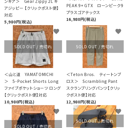
ンギア＞ Gear Zippy 2L ギ
PEAK 9+ GTX ローンピーク9
アジッピー 【クリックポスト便】
プラスゴアテックス
対応
16,980円(税込)
5,980円(税込)
favorite
favorite
SOLD OUT / 売切れ
SOLD OUT / 売切れ
＜山と道 YAMATOMICHI
＜Teton Bros. ティートンブ
＞ 5-Pocket Shorts Long
ロス＞ Scrambling Pant
ファイブポケットショーツ ロング
スクランブリングパンツ【クリッ
【クリックポスト便】対応
クポスト便】対応
10,980円(税込)
12,980円(税込)
favorite
favorite
SOLD OUT / 売切れ
SOLD OUT / 売切れ