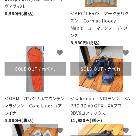
ヴィヴィXL
8,980円(税込)
＜ARC'TERYX アークテリク
ス＞ Cormac Hoody
Men's コーマックフーディメ
ンズ
8,980円(税込)
favorite
favorite
SOLD OUT / 売切れ
SOLD OUT / 売切れ
＜OMM オリジナルマウンテン
＜salomon サロモン＞ XA
マラソン＞ Core Liner コア
PRO 3D V9 GTX XAプロ
ライナー
3DV9ゴアテックス
5,980円(税込)
11,980円(税込)
favorite
favorite