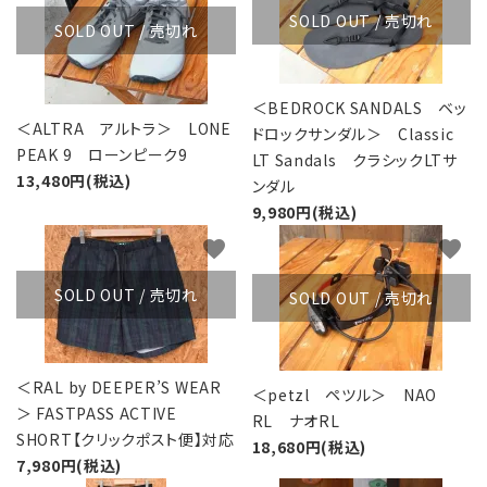
SOLD OUT / 売切れ
SOLD OUT / 売切れ
＜BEDROCK SANDALS ベッ
＜ALTRA アルトラ＞ LONE
ドロックサンダル＞ Classic
PEAK 9 ローンピーク9
LT Sandals クラシックLTサ
13,480円(税込)
ンダル
9,980円(税込)
favorite
favorite
SOLD OUT / 売切れ
SOLD OUT / 売切れ
＜RAL by DEEPER’S WEAR
＜petzl ペツル＞ NAO
＞ FASTPASS ACTIVE
RL ナオRL
SHORT【クリックポスト便】対応
18,680円(税込)
7,980円(税込)