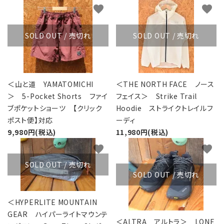
favorite
favorite
SOLD OUT / 売切れ
SOLD OUT / 売切れ
＜山と道 YAMATOMICHI
＜THE NORTH FACE ノース
＞ 5-Pocket Shorts ファイ
フェイス＞ Strike Trail
ブポケットショーツ 【クリック
Hoodie ストライクトレイルフ
ポスト便】対応
ーディ
9,980円(税込)
11,980円(税込)
favorite
favorite
SOLD OUT / 売切れ
SOLD OUT / 売切れ
＜HYPERLITE MOUNTAIN
GEAR ハイパーライトマウンテ
＜ALTRA アルトラ＞ LONE