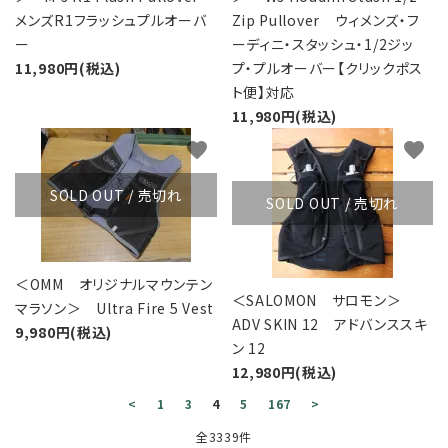
メンズR1フラッシュプルオーバ
Zip Pullover ウィメンズ・フ
ー
ーディニ・スタッシュ・1/2ジッ
11,980円(税込)
プ・プルオーバー【クリックポス
ト便】対応
11,980円(税込)
favorite
favorite
SOLD OUT / 売切れ
SOLD OUT / 売切れ
＜OMM オリジナルマウンテン
＜SALOMON サロモン＞
マラソン＞ Ultra Fire 5 Vest
ADV SKIN 12 アドバンススキ
9,980円(税込)
ン 12
12,980円(税込)
<
1
3
4
5
167
>
全3339件