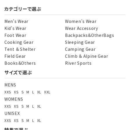
カテゴリーで選ぶ
キーワード
Men's Wear
Women's Wear
Kid's Wear
Wear Accessory
Foot Wear
Backpacks＆OtherBags
カテゴリー
Cooking Gear
Sleeping Gear
Tent ＆ Shelter
Camping Gear
Field Gear
Climb ＆ Alpine Gear
Books＆Others
River Sports
サイズで選ぶ
検索する
MENS
XXS
XS
S
M
L
XL
XXL
WOMENS
XXS
XS
S
M
L
XL
UNISEX
XXS
XS
S
M
L
XL
特集で選ぶ