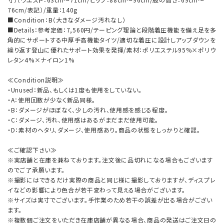
76cm/表記）/重量：140g
■Condition：B（大きなダメージ汚れなし）
■Details：参考定価：7,560円/テーピング理論と段階着圧機能を備え足を多
角的にサポートする中厚手高機能タイツ/適切な着圧に設計しアップダウンを
繰り返す登山に優れたサポート効果を発揮/素材：ポリエステル95%×ポリウ
レタン4%×ナイロン1%
≪Condition説明≫
・Unused：新品、もしくは1度も使用をしていない。
・A：使用回数が少なく新品同様。
・B：ダメージがほぼなく、少しの汚れ、使用感を感じる程度。
・C：ダメージ、汚れ、使用感はあるがまだまだ使用可能。
・D：素材のヘタリ、ダメージ、使用感あり。商品の状態をしっかりと確認。
≪ご確認下さい≫
※実店舗と在庫を兼ねております。注文後に品切れになる場合もございます
のでご了承願います。
※撮影にはできるだけ実際の商品と同じ様に撮影しておりますが、ディスプレ
イなどの影響により色合が若干変わって見える場合がございます。
※サイズは実寸でございます。手作業のため若干の誤差が出る場合がござい
ます。
※複数個ご注文をいただき在庫店舗が異なる場合、商品の発送はご注文日の