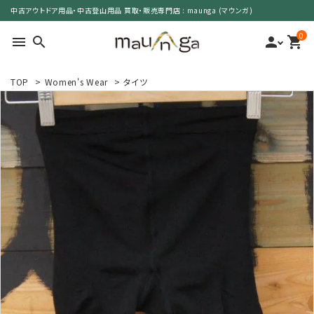
中古アウトドア用品・中古登山用品 買取・販売専門店 : maunga (マウンガ)
0
menu
search
person
shopping_cart
TOP
>
Women's Wear
>
タイツ
search
カテゴリーで選ぶ
サイズで選ぶ
特集で選ぶ
価格で選ぶ
買取案内