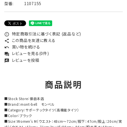
型番:
1107155
特定商取引法に基づく表記 (返品など)
error_outline
この商品を友達に教える
share
買い物を続ける
undo
レビューを見る(0件)
forum
レビューを投稿
rate_review
商品説明
■Stock Store：御岳本店
■Brand：mont-bell モンベル
■Category：サポーテックタイツ（高機能タイツ）
■Color：ブラック
■Size：Women's M（ウエスト：48cm～72cm/股下：47cm/股上：20cm/実
寸）（ウエスト：63cm～71cm/ヒップ：88cm～96cm/股の高さ：69cm～