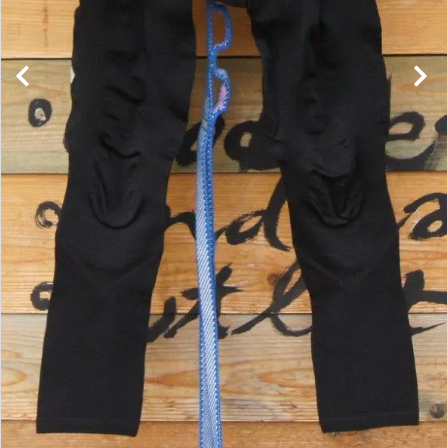
レンタル・修理
店舗情報
POLICY
INFORMATION
ACCOUNT MENU
ようこそ ゲスト 様
meeting_room
person
ログイン
新規会員登録