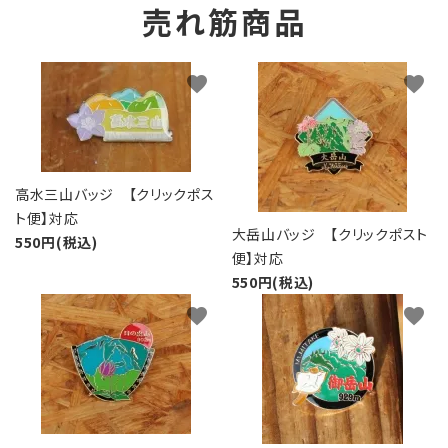
売れ筋商品
favorite
favorite
高水三山バッジ 【クリックポス
ト便】対応
大岳山バッジ 【クリックポスト
550円(税込)
便】対応
550円(税込)
favorite
favorite