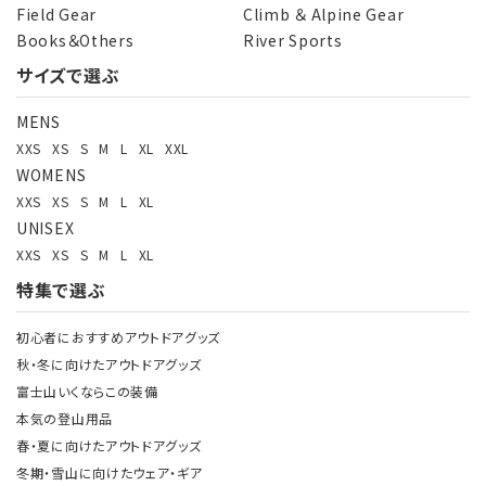
Field Gear
Climb ＆ Alpine Gear
Books＆Others
River Sports
サイズで選ぶ
MENS
XXS
XS
S
M
L
XL
XXL
WOMENS
XXS
XS
S
M
L
XL
UNISEX
XXS
XS
S
M
L
XL
特集で選ぶ
初心者におすすめアウトドアグッズ
秋・冬に向けたアウトドアグッズ
富士山いくならこの装備
本気の登山用品
春・夏に向けたアウトドアグッズ
冬期・雪山に向けたウェア・ギア