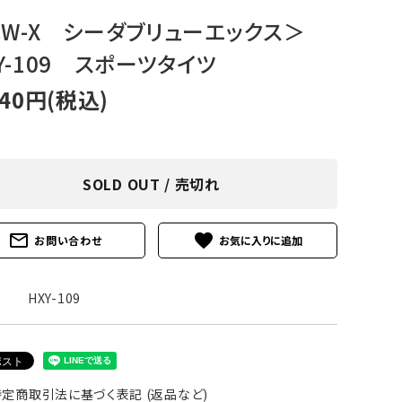
アグ
ミリタリーライン・ミリタリー
CW-X シーダブリューエックス＞
Y-109 スポーツタイツ
ア・
240円(税込)
ギ
ギ
SOLD OUT / 売切れ
・ギ
mail_outline
favorite
お問い合わせ
HXY-109
定商取引法に基づく表記 (返品など)