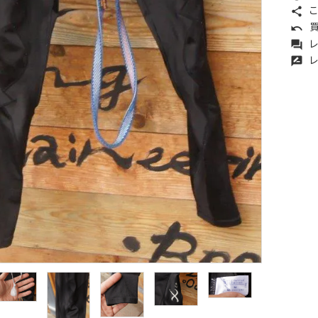
こ
share
買
undo
レ
forum
レ
rate_review