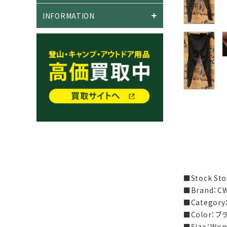
INFORMATION
■Stock S
■Brand：
■Catego
■Color：ブ
■Size：Wo