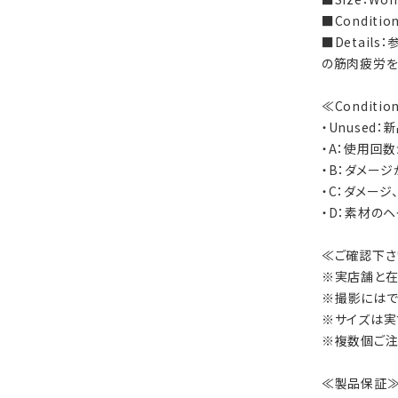
■Condi
■Detai
の筋肉疲労を
≪Conditi
・Unused
・A：使用回
・B：ダメー
・C：ダメー
・D：素材の
≪ご確認下さ
※実店舗と在
※撮影にはで
※サイズは実
※複数個ご注
≪製品保証