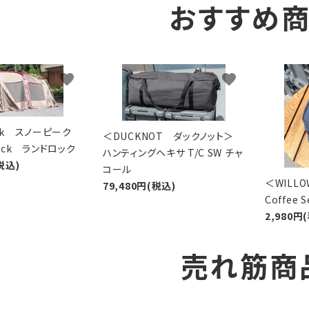
おすすめ
favorite
favorite
eak スノーピーク
＜DUCKNOT ダックノット＞
Lock ランドロック
ハンティングヘキサ T/C SW チャ
税込)
コール
＜WIL
79,480円(税込)
Coffee
2,980円
売れ筋商