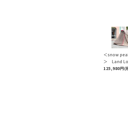
＜snow p
＞ Land 
125,980円(