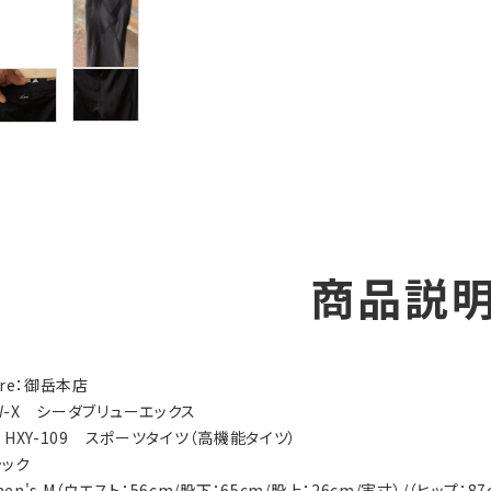
商品説
tore：御岳本店
CW-X シーダブリューエックス
ry：HXY-109 スポーツタイツ（高機能タイツ）
ラック
men's M（ウエスト：56cm/股下：65cm/股上：26cm/実寸）/（ヒップ：8