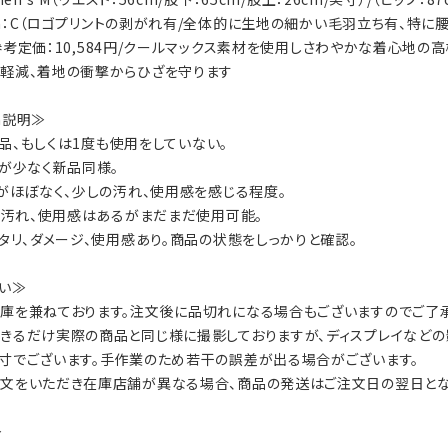
tion：C（ロゴプリントの剥がれ有/全体的に生地の細かい毛羽立ち有、特に
ls：参考定価：10,584円/クールマックス素材を使用しさわやかな着心地
軽減、着地の衝撃からひざを守ります
on説明≫
：新品、もしくは1度も使用をしていない。
数が少なく新品同様。
ジがほぼなく、少しの汚れ、使用感を感じる程度。
ジ、汚れ、使用感はあるがまだまだ使用可能。
ヘタリ、ダメージ、使用感あり。商品の状態をしっかりと確認。
い≫
庫を兼ねております。注文後に品切れになる場合もございますのでご了承
きるだけ実際の商品と同じ様に撮影しておりますが、ディスプレイなどの
寸でございます。手作業のため若干の誤差が出る場合がございます。
文をいただき在庫店舗が異なる場合、商品の発送はご注文日の翌日とな
≫