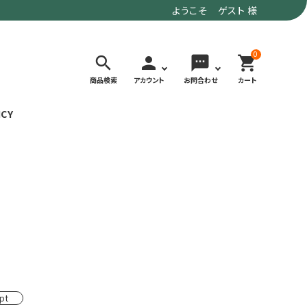
ようこそ ゲスト 様
0
search
person
sms
shopping_cart
商品検索
アカウント
お問合わせ
カート
ICY
検索する
価格で選ぶ
トド
デイリーユースにもおすすめなアウトドア
～9,900円
ウェア・ギア
10,000～
アグ
クライミング・ボルダリング用ウェア・ギア
19,990円
ヴィンテージなアイテム
20,000円～
備
ウルトラライト系
pt
リバースポーツ