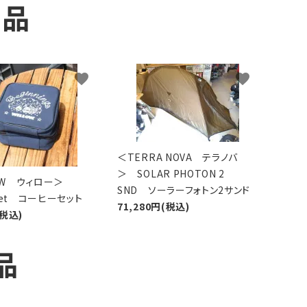
商品
favorite
favorite
＜TERRA NOVA テラノバ
＞ SOLAR PHOTON 2
LOW ウィロー＞
SND ソーラーフォトン2サンド
 Set コーヒーセット
71,280円(税込)
(税込)
品