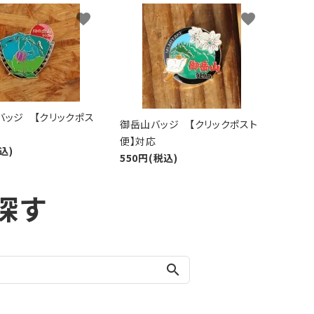
favorite
favorite
バッジ 【クリックポス
御岳山バッジ 【クリックポスト
便】対応
込)
550円(税込)
探す
search