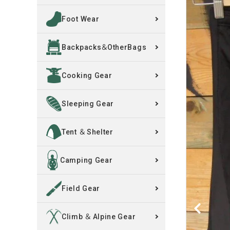
Foot Wear
買取案内
Backpacks＆OtherBags
レンタル・修理
Cooking Gear
店舗情報
POLICY
Sleeping Gear
INFORMATION
Tent ＆ Shelter
ACCOUNT MENU
Camping Gear
ようこそ ゲスト 様
Field Gear
meeting_room
person
ログイン
新規会員登録
Climb ＆ Alpine Gear