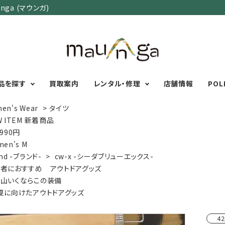
ga (マウンガ)
品を探す
買取案内
レンタル・修理
店舗情報
POL
en's Wear
>
タイツ
W ITEM 新着商品
,990円
カテゴリーで選ぶ
サイズで選ぶ
特集で選ぶ
en's M
nd -ブランド-
>
cw-x -シーダブリューエックス-
Men's Wear
MENS
初心者におすすめアウ
者におすすめ アウトドアグッズ
Women's Wear
XXS
XS
S
M
L
XL
XXL
アグッズ
山いくならこの装備
Kid's Wear
秋・冬に向けたアウトド
WOMENS
夏に向けたアウトドアグッズ
Wear Accessory
ッズ
XXS
XS
S
M
L
XL
Foot Wear
富士山いくならこの装
42
UNISEX
Backpacks＆
本気の登山用品