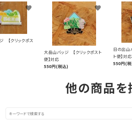
favorite
favorite
ジ 【クリックポス
日の出山
大岳山バッジ 【クリックポスト
ト便】対応
便】対応
550円(税
550円(税込)
他の商品を