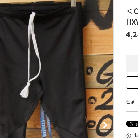
XXS
XS
S
M
L
XL
OtherBags
春・夏に向けたアウトド
＜
Cooking Gear
ッズ
HX
Sleeping Gear
冬期・雪山に向けたウェ
Tent ＆ Shelter
ギア
4,
Camping Gear
テント泊山行に向けた
Field Gear
ア！
Climb ＆ Alpine
沢登りに向けたウェア・
Gear
ア！
Books＆Others
トレイルラン向けウェア
River Sports
ア！
キャンプに向けたギア！
型番:
特
error_outline