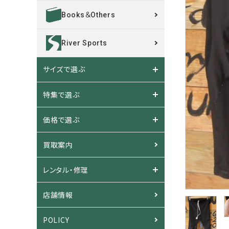
Books＆Others
River Sports
サイズで選ぶ
特集で選ぶ
価格で選ぶ
買取案内
レンタル・修理
店舗情報
POLICY