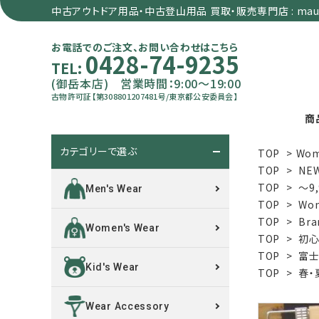
中古アウトドア用品・中古登山用品 買取・販売専門店 : maun
お電話でのご注文、お問い合わせはこちら
0428-74-9235
TEL:
(御岳本店) 営業時間：9:00～19:00
古物許可証【第308801207481号/東京都公安委員会】
商
カテゴリーで選ぶ
TOP
>
Wom
search
TOP
>
NE
TOP
>
～9
Men's Wear
TOP
>
Wom
カテゴリーで選ぶ
TOP
>
Bra
Women's Wear
TOP
>
初心
サイズで選ぶ
TOP
>
富士
Kid's Wear
TOP
>
春・
特集で選ぶ
Wear Accessory
価格で選ぶ