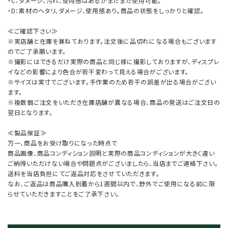
・C：ダメージ、汚れ、使用感はあるがまだまだ使用可能。
・D：素材のヘタリ、ダメージ、使用感あり。商品の状態をしっかりと確認。
≪ご確認下さい≫
※実店舗と在庫を兼ねております。注文後に品切れになる場合もございます
のでご了承願います。
※撮影にはできるだけ実際の商品と同じ様に撮影しておりますが、ディスプレ
イなどの影響により色合が若干変わって見える場合がございます。
※サイズは実寸でございます。手作業のため若干の誤差が出る場合がござい
ます。
※複数個ご注文をいただき在庫店舗が異なる場合、商品の発送はご注文日の
翌日となります。
≪製品保証≫
万一、商品をお受け取りになった時点で
商品画像、商品コンディション説明と実際の商品コンディションが大きく違い
ご納得いただけない場合や問題点がございましたら、当店までご連絡下さい。
送料を当店負担にてご返品対応をさせていただきます。
なお、ご返品は商品購入到着から1週間以内で、野外でご使用になる前に限
らせていただきますことをご了承下さい。