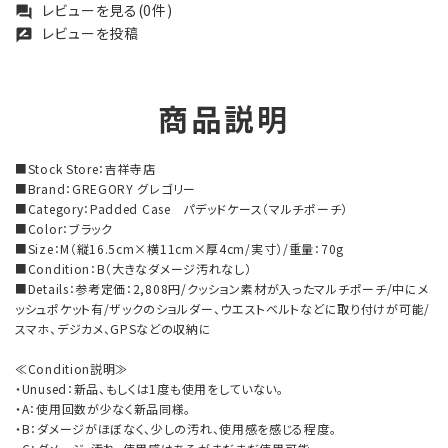
レビューを見る(0件)
forum
レビューを投稿
rate_review
商品説明
■Stock Store：吉祥寺店
■Brand：GREGORY グレゴリー
■Category：Padded Case パデッドケース（マルチポーチ）
■Color：ブラック
■Size：M（縦16.5cm×横11cm×厚4cm/実寸）/重量：70g
■Condition：B（大きなダメージ汚れなし）
■Details：参考定価：2,808円/クッション素材が入ったマルチポーチ/中にメ
ッシュポケット有/ザックのショルダー、ウエストベルトなどに取り付けが可能/
スマホ、デジカメ、GPSなどの収納に
≪Condition説明≫
・Unused：新品、もしくは1度も使用をしていない。
・A：使用回数が少なく新品同様。
・B：ダメージがほぼなく、少しの汚れ、使用感を感じる程度。