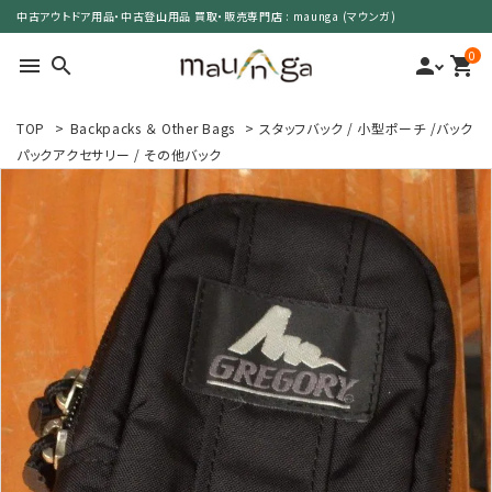
中古アウトドア用品・中古登山用品 買取・販売専門店 : maunga (マウンガ)
0
menu
search
person
shopping_cart
TOP
>
Backpacks ＆ Other Bags
>
スタッフバック / 小型ポーチ /バック
search
パックアクセサリー / その他バック
カテゴリーで選ぶ
サイズで選ぶ
特集で選ぶ
価格で選ぶ
買取案内