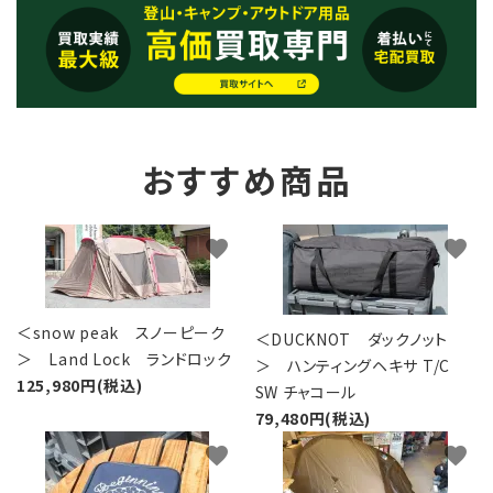
おすすめ商品
favorite
favorite
＜snow peak スノーピーク
＜DUCKNOT ダックノット
＞ Land Lock ランドロック
＞ ハンティングヘキサ T/C
125,980円(税込)
SW チャコール
79,480円(税込)
favorite
favorite