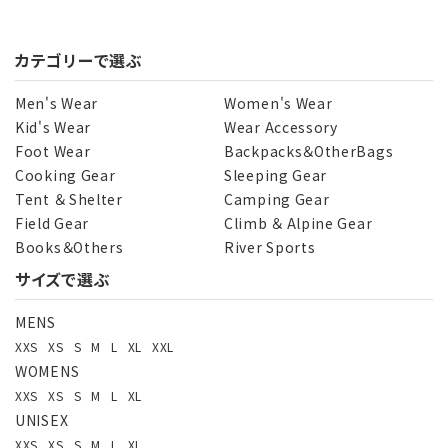
カテゴリーで選ぶ
Men's Wear
Women's Wear
Kid's Wear
Wear Accessory
Foot Wear
Backpacks＆OtherBags
Cooking Gear
Sleeping Gear
Tent ＆ Shelter
Camping Gear
Field Gear
Climb ＆ Alpine Gear
Books＆Others
River Sports
サイズで選ぶ
MENS
XXS
XS
S
M
L
XL
XXL
WOMENS
XXS
XS
S
M
L
XL
UNISEX
XXS
XS
S
M
L
XL