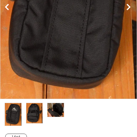
レンタル・修理
店舗情報
POLICY
INFORMATION
ACCOUNT MENU
ようこそ ゲスト 様
meeting_room
person
ログイン
新規会員登録
16pt