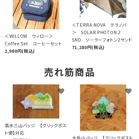
＜TERRA NOVA テラノバ
＞ SOLAR PHOTON 2
＜WILLOW ウィロー＞
SND ソーラーフォトン2サンド
Coffee Set コーヒーセット
71,280円(税込)
2,980円(税込)
売れ筋商品
favorite
favorite
高水三山バッジ 【クリックポス
ト便】対応
大岳山バッジ 【クリックポスト