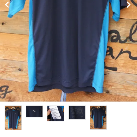
レンタル・修理
店舗情報
POLICY
INFORMATION
ACCOUNT MENU
ようこそ ゲスト 様
meeting_room
person
ログイン
新規会員登録