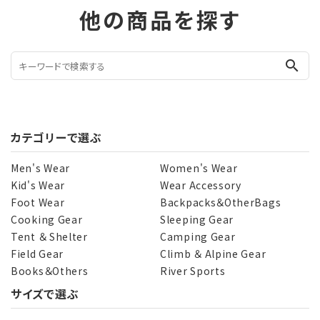
他の商品を探す
search
カテゴリーで選ぶ
Men's Wear
Women's Wear
Kid's Wear
Wear Accessory
Foot Wear
Backpacks＆OtherBags
Cooking Gear
Sleeping Gear
Tent ＆ Shelter
Camping Gear
Field Gear
Climb ＆ Alpine Gear
Books＆Others
River Sports
サイズで選ぶ