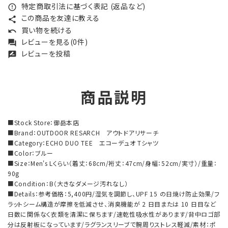
特定商取引法に基づく表記 (返品など)
error_outline
この商品を友達に教える
share
買い物を続ける
undo
レビューを見る(0件)
forum
レビューを投稿
rate_review
商品説明
■Stock Store：御岳本店
■Brand：OUTDOOR RESARCH アウトドアリサーチ
■Category：ECHO DUO TEE エコーデュオ Tシャツ
■Color：ブルー
■Size：Men's Lくらい（着丈：68cm/裄丈：47cm/身幅：52cm/実寸）/重量：
90g
■Condition：B（大きなダメージ汚れなし）
■Details：参考価格：5,400円/湿気を調節し、UPF 15 の日焼け防止効果/フ
ラットシーム構造が摩擦を低減させ、消臭機能が 2 日目または 10 日目など
日数に関係なく衣類を清潔に保ちます/速乾性吸水性があります/背中ロゴ部
分は反射板になっています/ラグランスリーブで腕周りストレス軽減/素材：ポ