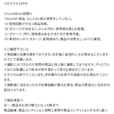
リエステル100%
≪Condition説明≫
・Unused：新品、もしくは1度も使用をしていない。
・A：使用回数が少なく新品同様。
・B：ダメージがほぼなく、少しの汚れ、使用感を感じる程度。
・C：ダメージ、汚れ、使用感はあるがまだまだ使用可能。
・D：素材のヘタリ、ダメージ、使用感あり。商品の状態をしっかりと確認。
≪ご確認下さい≫
※実店舗と在庫を兼ねております。注文後に品切れになる場合もございます
のでご了承願います。
※撮影にはできるだけ実際の商品と同じ様に撮影しておりますが、ディスプレ
イなどの影響により色合が若干変わって見える場合がございます。
※サイズは実寸でございます。手作業のため若干の誤差が出る場合がござい
ます。
※複数個ご注文をいただき在庫店舗が異なる場合、商品の発送はご注文日の
翌日となります。
≪製品保証≫
万一、商品をお受け取りになった時点で
商品画像、商品コンディション説明と実際の商品コンディションが大きく違い