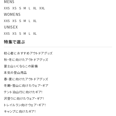
MENS
XXS
XS
S
M
L
XL
XXL
WOMENS
XXS
XS
S
M
L
XL
UNISEX
XXS
XS
S
M
L
XL
特集で選ぶ
初心者におすすめアウトドアグッズ
秋・冬に向けたアウトドアグッズ
富士山いくならこの装備
本気の登山用品
春・夏に向けたアウトドアグッズ
冬期・雪山に向けたウェア・ギア
テント泊山行に向けたギア！
沢登りに向けたウェア・ギア！
トレイルラン向けウェア・ギア！
キャンプに向けたギア！