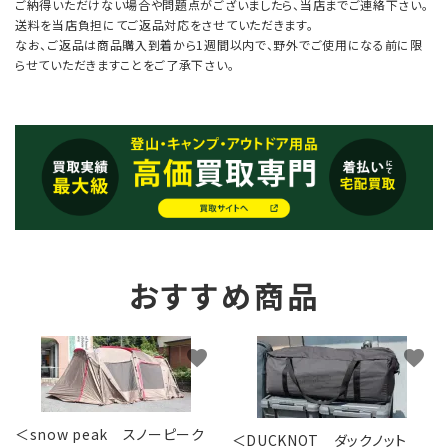
ご納得いただけない場合や問題点がございましたら、当店までご連絡下さい。
送料を当店負担にてご返品対応をさせていただきます。
なお、ご返品は商品購入到着から1週間以内で、野外でご使用になる前に限
らせていただきますことをご了承下さい。
おすすめ商品
favorite
favorite
＜snow peak スノーピーク
＜DUCKNOT ダックノット