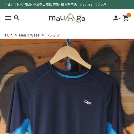
中古アウトドア用品・中古登山用品 買取・販売専門店 : maunga (マウンガ)
0
menu
search
person
shopping_cart
TOP
>
Men's Wear
>
T-シャツ
search
カテゴリーで選ぶ
サイズで選ぶ
特集で選ぶ
価格で選ぶ
買取案内