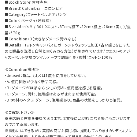
■Stock Store：吉祥寺店
■Brand：Columbia コロンビア
■Category：フォートベルボアパンツ
■Color：ベージュ（迷彩柄）
■Size：Men's M / 30（ウエスト：87cm/股下：82cm/股上：26cm/実寸）/重
量：670g
■Condition：B（大きなダメージ汚れなし）
■Details：コットンキャンバスにガーメントウォッシュ加工（古い感じを出すた
めに製品を洗濯し自然と古くみさる方法）が施されています/ウエストのアジ
ャストベルトや裾のツイルテープで調節可能/素材：コットン100%
≪Condition説明≫
・Unused：新品、もしくは1度も使用をしていない。
・A：使用回数が少なく新品同様。
・B：ダメージがほぼなく、少しの汚れ、使用感を感じる程度。
・C：ダメージ、汚れ、使用感はあるがまだまだ使用可能。
・D：素材のヘタリ、ダメージ、使用感あり。商品の状態をしっかりと確認。
≪ご確認下さい≫
※実店舗と在庫を兼ねております。注文後に品切れになる場合もございます
のでご了承願います。
※撮影にはできるだけ実際の商品と同じ様に撮影しておりますが、ディスプレ
イなどの影響により色合が若干変わって見える場合がございます。