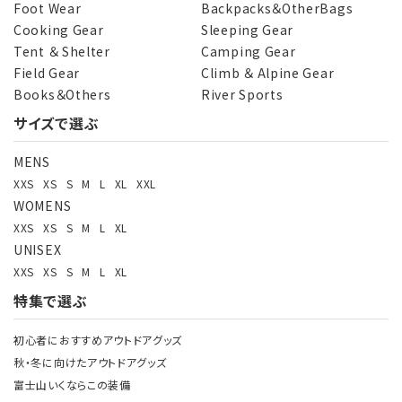
Foot Wear
Backpacks＆OtherBags
Cooking Gear
Sleeping Gear
Tent ＆ Shelter
Camping Gear
Field Gear
Climb ＆ Alpine Gear
Books＆Others
River Sports
サイズで選ぶ
MENS
XXS
XS
S
M
L
XL
XXL
WOMENS
XXS
XS
S
M
L
XL
UNISEX
XXS
XS
S
M
L
XL
特集で選ぶ
初心者におすすめアウトドアグッズ
秋・冬に向けたアウトドアグッズ
富士山いくならこの装備