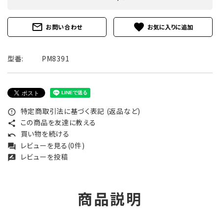
mail_outline
favorite
お問い合わせ
型番:
PM8391
特定商取引法に基づく表記 (返品など)
error_outline
この商品を友達に教える
share
買い物を続ける
undo
レビューを見る(0件)
forum
レビューを投稿
rate_review
商品説明