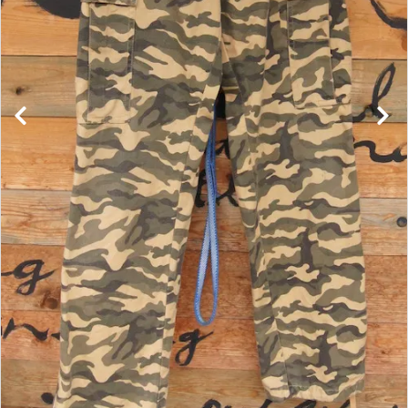
レンタル・修理
店舗情報
POLICY
INFORMATION
ACCOUNT MENU
ようこそ ゲスト 様
meeting_room
person
ログイン
新規会員登録