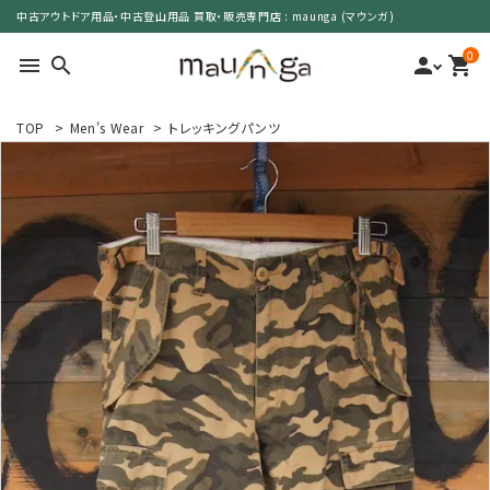
中古アウトドア用品・中古登山用品 買取・販売専門店 : maunga (マウンガ)
0
menu
search
person
shopping_cart
TOP
>
Men's Wear
>
トレッキングパンツ
search
カテゴリーで選ぶ
サイズで選ぶ
特集で選ぶ
価格で選ぶ
買取案内