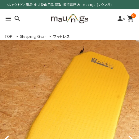
中古アウトドア用品・中古登山用品 買取・販売専門店 : maunga (マウンガ)
0
menu
search
person
shopping_cart
TOP
>
Sleeping Gear
>
マットレス
search
カテゴリーで選ぶ
サイズで選ぶ
特集で選ぶ
価格で選ぶ
買取案内