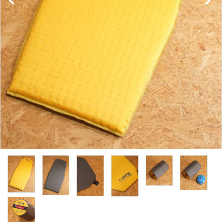
レンタル・修理
店舗情報
POLICY
INFORMATION
ACCOUNT MENU
ようこそ ゲスト 様
meeting_room
person
ログイン
新規会員登録