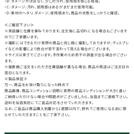
・B：ダメージがほぼなく、少しの汚れ、使用感を感じる程度。
・C：ダメージ、汚れ、使用感はあるがまだまだ使用可能。
・D：素材のヘタリ、ダメージ、使用感あり。商品の状態をしっかりと確認。
≪ご確認下さい≫
※実店舗と在庫を兼ねております。注文後に品切れになる場合もございます
のでご了承願います。
※撮影にはできるだけ実際の商品と同じ様に撮影しておりますが、ディスプレ
イなどの影響により色合が若干変わって見える場合がございます。
※サイズは実寸でございます。手作業のため若干の誤差が出る場合がござい
ます。
※複数個ご注文をいただき在庫店舗が異なる場合、商品の発送はご注文日の
翌日となります。
≪製品保証≫
万一、商品をお受け取りになった時点で
商品画像、商品コンディション説明と実際の商品コンディションが大きく違い
ご納得いただけない場合や問題点がございましたら、当店までご連絡下さい。
送料を当店負担にてご返品対応をさせていただきます。
なお、ご返品は商品購入到着から1週間以内で、野外でご使用になる前に限
らせていただきますことをご了承下さい。