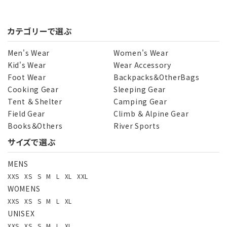
カテゴリーで選ぶ
Men's Wear
Women's Wear
Kid's Wear
Wear Accessory
Foot Wear
Backpacks＆OtherBags
Cooking Gear
Sleeping Gear
Tent ＆ Shelter
Camping Gear
Field Gear
Climb ＆ Alpine Gear
Books＆Others
River Sports
サイズで選ぶ
MENS
XXS
XS
S
M
L
XL
XXL
WOMENS
XXS
XS
S
M
L
XL
UNISEX
XXS
XS
S
M
L
XL