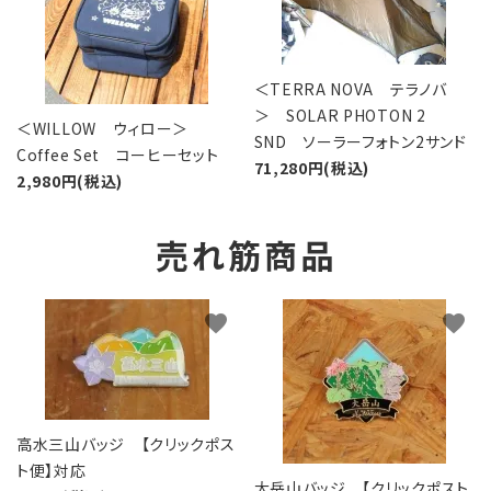
＜TERRA NOVA テラノバ
＞ SOLAR PHOTON 2
＜WILLOW ウィロー＞
SND ソーラーフォトン2サンド
Coffee Set コーヒーセット
71,280円(税込)
2,980円(税込)
売れ筋商品
favorite
favorite
高水三山バッジ 【クリックポス
ト便】対応
大岳山バッジ 【クリックポスト