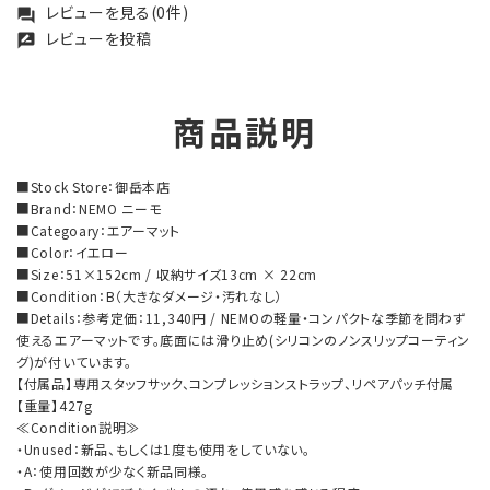
レビューを見る(0件)
forum
レビューを投稿
rate_review
商品説明
■Stock Store：御岳本店
■Brand：NEMO ニーモ
■Categoary：エアーマット
■Color：イエロー
■Size：51×152cm / 収納サイズ13cm × 22cm
■Condition：B（大きなダメージ・汚れなし）
■Details：参考定価：11,340円 / NEMOの軽量・コンパクトな季節を問わず
使えるエアーマットです。底面には滑り止め(シリコンのノンスリップコーティン
グ)が付いています。
【付属品】専用スタッフサック、コンプレッションストラップ、リペアパッチ付属
【重量】427g
≪Condition説明≫
・Unused：新品、もしくは1度も使用をしていない。
・A：使用回数が少なく新品同様。