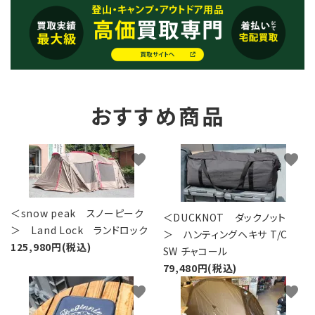
おすすめ商品
favorite
favorite
＜snow peak スノーピーク
＜DUCKNOT ダックノット
＞ Land Lock ランドロック
＞ ハンティングヘキサ T/C
125,980円(税込)
SW チャコール
79,480円(税込)
favorite
favorite