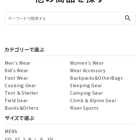
search
カテゴリーで選ぶ
Men's Wear
Women's Wear
Kid's Wear
Wear Accessory
Foot Wear
Backpacks＆OtherBags
Cooking Gear
Sleeping Gear
Tent ＆ Shelter
Camping Gear
Field Gear
Climb ＆ Alpine Gear
Books＆Others
River Sports
サイズで選ぶ
MENS
XXS
XS
S
M
L
XL
XXL