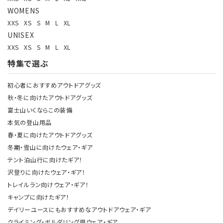
WOMENS
XXS
XS
S
M
L
XL
UNISEX
XXS
XS
S
M
L
XL
特集で選ぶ
初心者におすすめアウトドアグッズ
秋・冬に向けたアウトドアグッズ
富士山いくならこの装備
本気の登山用品
春・夏に向けたアウトドアグッズ
冬期・雪山に向けたウェア・ギア
テント泊山行に向けたギア！
沢登りに向けたウェア・ギア！
トレイルラン向けウェア・ギア！
キャンプに向けたギア！
デイリーユースにもおすすめなアウトドアウェア・ギア
クライミング・ボルダリング用ウェア・ギア