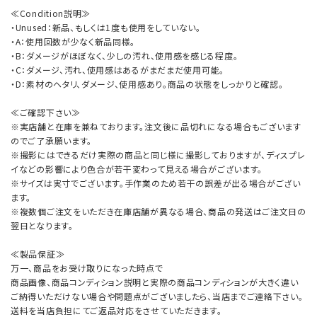
≪Condition説明≫
・Unused：新品、もしくは1度も使用をしていない。
・A：使用回数が少なく新品同様。
・B：ダメージがほぼなく、少しの汚れ、使用感を感じる程度。
・C：ダメージ、汚れ、使用感はあるがまだまだ使用可能。
・D：素材のヘタリ、ダメージ、使用感あり。商品の状態をしっかりと確認。
≪ご確認下さい≫
※実店舗と在庫を兼ねております。注文後に品切れになる場合もございます
のでご了承願います。
※撮影にはできるだけ実際の商品と同じ様に撮影しておりますが、ディスプレ
イなどの影響により色合が若干変わって見える場合がございます。
※サイズは実寸でございます。手作業のため若干の誤差が出る場合がござい
ます。
※複数個ご注文をいただき在庫店舗が異なる場合、商品の発送はご注文日の
翌日となります。
≪製品保証≫
万一、商品をお受け取りになった時点で
商品画像、商品コンディション説明と実際の商品コンディションが大きく違い
ご納得いただけない場合や問題点がございましたら、当店までご連絡下さい。
送料を当店負担にてご返品対応をさせていただきます。