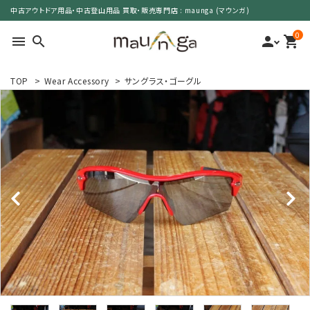
中古アウトドア用品・中古登山用品 買取・販売専門店 : maunga (マウンガ)
0
menu
search
person
shopping_cart
TOP
>
Wear Accessory
>
サングラス・ゴーグル
search
カテゴリーで選ぶ
サイズで選ぶ
特集で選ぶ
価格で選ぶ
買取案内