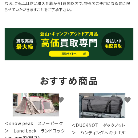
なお、ご返品は商品購入到着から1週間以内で、野外でご使用になる前に限
らせていただきますことをご了承下さい。
おすすめ商品
favorite
favorite
＜snow peak スノーピーク
＜DUCKNOT ダックノット
＞ Land Lock ランドロック
＞ ハンティングヘキサ T/C
125,980円(税込)