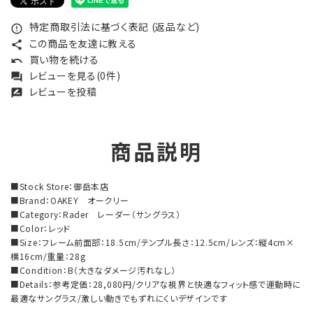
特定商取引法に基づく表記 (返品など)
error_outline
この商品を友達に教える
share
買い物を続ける
undo
レビューを見る(0件)
forum
レビューを投稿
rate_review
商品説明
■Stock Store：御岳本店
■Brand：OAKEY オークリー
■Category：Rader レーダー（サングラス）
■Color：レッド
■Size：フレーム前面部：18.5cm/テンプル長さ：12.5cm/レンズ：縦4cm×
横16cm/重量：28g
■Condition：B（大きなダメージ汚れなし）
■Details：参考定価：28,080円/クリアな視界と快適なフィット感で運動時に
最適なサングラス/激しい動きでもずれにくいデザインです