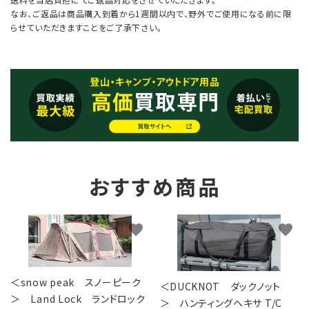
なお、ご返品は商品購入到着から1週間以内で、野外でご使用になる前に限
らせていただきますことをご了承下さい。
おすすめ商品
favorite
favorite
＜snow peak スノーピーク
＜DUCKNOT ダックノット
＞ Land Lock ランドロック
＞ ハンティングヘキサ T/C