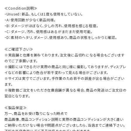
≪Condition説明≫
・Unused：新品、もしくは1度も使用をしていない。
・A：使用回数が少なく新品同様。
・B：ダメージがほぼなく、少しの汚れ、使用感を感じる程度。
・C：ダメージ、汚れ、使用感はあるがまだまだ使用可能。
・D：素材のヘタリ、ダメージ、使用感あり。商品の状態をしっかりと確認。
≪ご確認下さい≫
※実店舗と在庫を兼ねております。注文後に品切れになる場合もございます
のでご了承願います。
※撮影にはできるだけ実際の商品と同じ様に撮影しておりますが、ディスプレ
イなどの影響により色合が若干変わって見える場合がございます。
※サイズは実寸でございます。手作業のため若干の誤差が出る場合がござい
ます。
※複数個ご注文をいただき在庫店舗が異なる場合、商品の発送はご注文日の
翌日となります。
≪製品保証≫
万一、商品をお受け取りになった時点で
商品画像、商品コンディション説明と実際の商品コンディションが大きく違い
ご納得いただけない場合や問題点がございましたら、当店までご連絡下さい。
送料を当店負担にてご返品対応をさせていただきます。