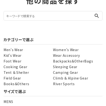
他の商品を探す
search
カテゴリーで選ぶ
Men's Wear
Women's Wear
Kid's Wear
Wear Accessory
Foot Wear
Backpacks＆OtherBags
Cooking Gear
Sleeping Gear
Tent ＆ Shelter
Camping Gear
Field Gear
Climb ＆ Alpine Gear
Books＆Others
River Sports
サイズで選ぶ
MENS