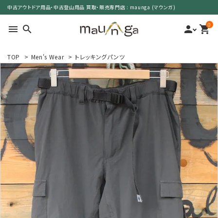
中古アウトドア用品・中古登山用品 買取・販売専門店 : maunga (マウンガ)
0
menu
search
person
shopping_cart
TOP
>
Men's Wear
>
トレッキングパンツ
search
カテゴリーで選ぶ
サイズで選ぶ
特集で選ぶ
価格で選ぶ
買取案内