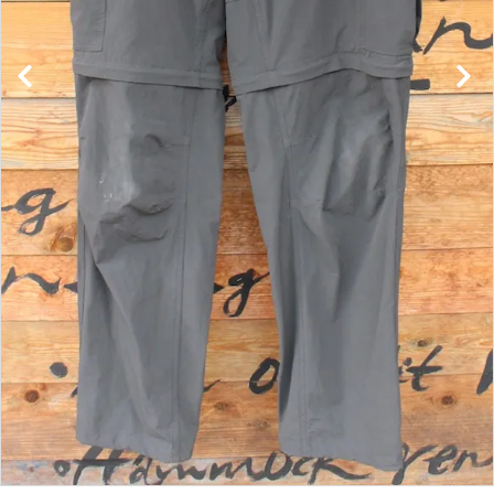
レンタル・修理
店舗情報
POLICY
INFORMATION
ACCOUNT MENU
ようこそ ゲスト 様
meeting_room
person
ログイン
新規会員登録