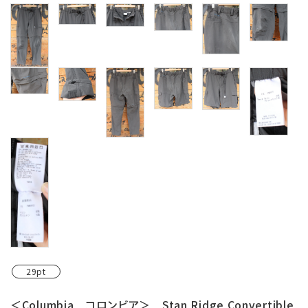
29pt
＜Columbia コロンビア＞ Stan Ridge Convertible