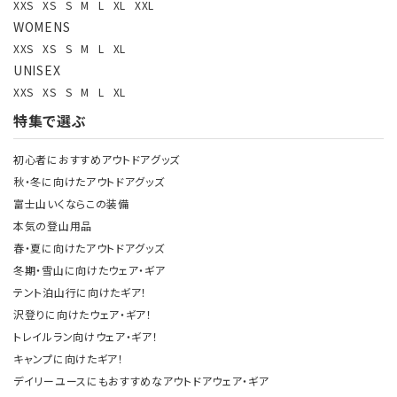
XXS
XS
S
M
L
XL
XXL
WOMENS
XXS
XS
S
M
L
XL
UNISEX
XXS
XS
S
M
L
XL
特集で選ぶ
初心者におすすめアウトドアグッズ
秋・冬に向けたアウトドアグッズ
富士山いくならこの装備
本気の登山用品
春・夏に向けたアウトドアグッズ
冬期・雪山に向けたウェア・ギア
テント泊山行に向けたギア！
沢登りに向けたウェア・ギア！
トレイルラン向けウェア・ギア！
キャンプに向けたギア！
デイリーユースにもおすすめなアウトドアウェア・ギア