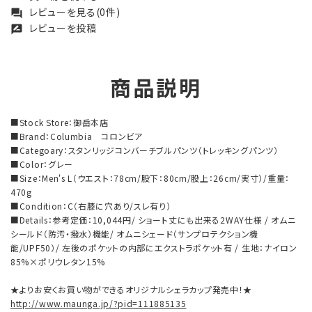
レビューを見る(0件)
forum
レビューを投稿
rate_review
商品説明
■Stock Store：御岳本店
■Brand：Columbia コロンビア
■Categoary：スタンリッジコンバーチブルパンツ（トレッキングパンツ）
■Color：グレー
■Size：Men's L（ウエスト：78cm/股下：80cm/股上：26cm/実寸）/重量：
470g
■Condition：C（右膝に穴あり/スレ有り）
■Details：参考定価：10,044円/ ショート丈にも出来る2WAY仕様 / オムニ
シールド（防汚・撥水）機能/ オムニシェード（サンプロテクション機
能/UPF50）/ 左後のポケットの内部にエクストラポケット有 / 生地：ナイロン
85%×ポリウレタン15%
★よりお安くお買い物ができるオリジナルシェラカップ発売中！★
http://www.maunga.jp/?pid=111885135