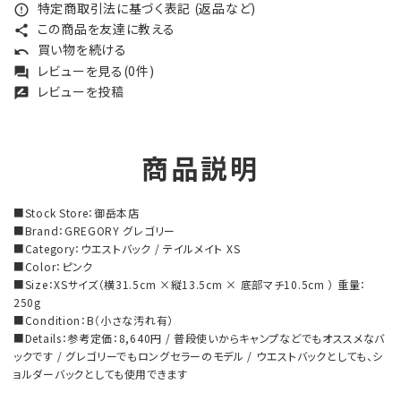
特定商取引法に基づく表記 (返品など)
error_outline
この商品を友達に教える
share
買い物を続ける
undo
レビューを見る(0件)
forum
レビューを投稿
rate_review
商品説明
■Stock Store：御岳本店
■Brand：GREGORY グレゴリー
■Category：ウエストバック / テイルメイト XS
■Color：ピンク
■Size：XSサイズ（横31.5cm ×縦13.5cm × 底部マチ10.5cm ） 重量：
250g
■Condition：B（小さな汚れ有）
■Details：参考定価：8,640円 / 普段使いからキャンプなどでもオススメなバ
ックです / グレゴリーでもロングセラーのモデル / ウエストバックとしても、シ
ョルダーバックとしても使用できます