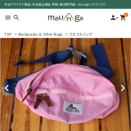
中古アウトドア用品・中古登山用品 買取・販売専門店 : maunga (マウンガ)
0
menu
search
person
shopping_cart
TOP
>
Backpacks ＆ Other Bags
>
ウエストバッグ
search
カテゴリーで選ぶ
サイズで選ぶ
特集で選ぶ
価格で選ぶ
買取案内