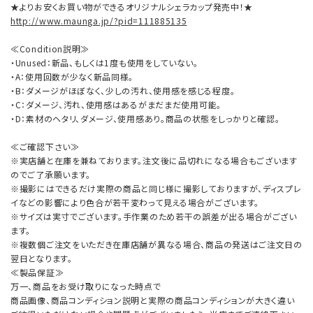
★よりお安くお買い物ができるオリジナルシェラカップ発売中！★
http://www.maunga.jp/?pid=111885135
≪Condition説明≫
・Unused：新品、もしくは1度も使用をしていない。
・A：使用回数が少なく新品同様。
・B：ダメージがほぼなく、少しの汚れ、使用感を感じる程度。
・C：ダメージ、汚れ、使用感はあるがまだまだ使用可能。
・D：素材のヘタリ、ダメージ、使用感あり。商品の状態をしっかりと確認。
≪ご確認下さい≫
※実店舗と在庫を兼ねております。注文後に品切れになる場合もございます
のでご了承願います。
※撮影にはできるだけ実際の商品と同じ様に撮影しておりますが、ディスプレ
イなどの影響により色合が若干変わって見える場合がございます。
※サイズは実寸でございます。手作業のため若干の誤差が出る場合がござい
ます。
※複数個ご注文をいただき在庫店舗が異なる場合、商品の発送はご注文日の
翌日となります。
≪製品保証≫
万一、商品をお受け取りになった時点で
商品画像、商品コンディション説明と実際の商品コンディションが大きく違い