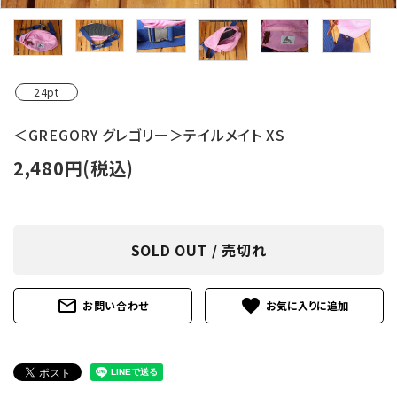
レンタル・修理
店舗情報
24pt
POLICY
＜GREGORY グレゴリー＞テイルメイト XS
INFORMATION
2,480円(税込)
ACCOUNT MENU
ようこそ ゲスト 様
SOLD OUT / 売切れ
meeting_room
person
ログイン
新規会員登録
mail_outline
favorite
お問い合わせ