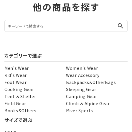
他の商品を探す
search
カテゴリーで選ぶ
Men's Wear
Women's Wear
Kid's Wear
Wear Accessory
Foot Wear
Backpacks＆OtherBags
Cooking Gear
Sleeping Gear
Tent ＆ Shelter
Camping Gear
Field Gear
Climb ＆ Alpine Gear
Books＆Others
River Sports
サイズで選ぶ