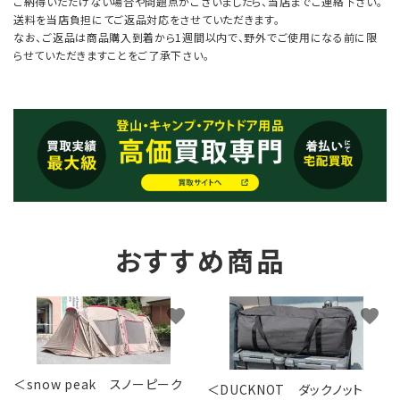
ご納得いただけない場合や問題点がございましたら、当店までご連絡下さい。
送料を当店負担にてご返品対応をさせていただきます。
なお、ご返品は商品購入到着から1週間以内で、野外でご使用になる前に限
らせていただきますことをご了承下さい。
おすすめ商品
favorite
favorite
＜snow peak スノーピーク
＜DUCKNOT ダックノット