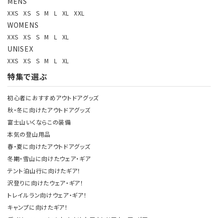
MENS
XXS
XS
S
M
L
XL
XXL
WOMENS
XXS
XS
S
M
L
XL
UNISEX
XXS
XS
S
M
L
XL
特集で選ぶ
初心者におすすめアウトドアグッズ
秋・冬に向けたアウトドアグッズ
富士山いくならこの装備
本気の登山用品
春・夏に向けたアウトドアグッズ
冬期・雪山に向けたウェア・ギア
テント泊山行に向けたギア！
沢登りに向けたウェア・ギア！
トレイルラン向けウェア・ギア！
キャンプに向けたギア！