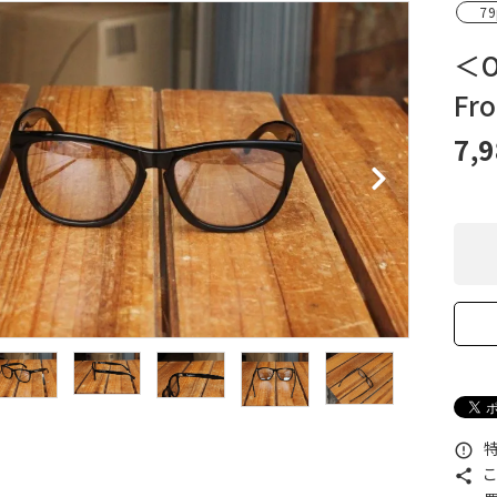
79
XXS
XS
S
M
L
XL
OtherBags
春・夏に向けたアウトド
Cooking Gear
ッズ
＜
Sleeping Gear
冬期・雪山に向けたウェ
Fr
Tent ＆ Shelter
ギア
Camping Gear
テント泊山行に向けた
7,
Field Gear
ア！
Climb ＆ Alpine
沢登りに向けたウェア・
Gear
ア！
Books＆Others
トレイルラン向けウェア
River Sports
ア！
キャンプに向けたギア！
特
error_outline
こ
share