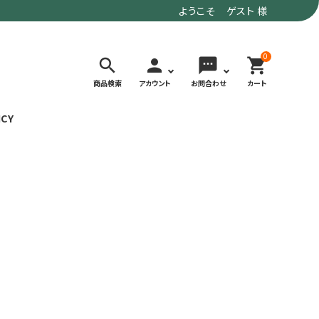
ようこそ ゲスト 様
0
search
person
sms
shopping_cart
商品検索
アカウント
お問合わせ
カート
ICY
検索する
価格で選ぶ
トド
デイリーユースにもおすすめなアウトドア
～9,900円
ウェア・ギア
10,000～
アグ
クライミング・ボルダリング用ウェア・ギア
19,990円
ヴィンテージなアイテム
20,000円～
備
ウルトラライト系
リバースポーツ