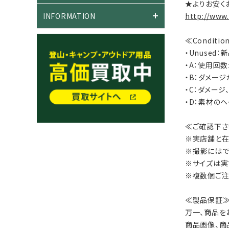
★よりお安く
INFORMATION
http://www
≪Conditi
・Unused
・A：使用回
・B：ダメー
・C：ダメー
・D：素材の
≪ご確認下さ
※実店舗と在
※撮影にはで
※サイズは実
※複数個ご注
≪製品保証
万一、商品を
商品画像、商