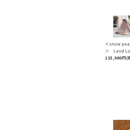
＜snow p
＞ Land 
125,980円(