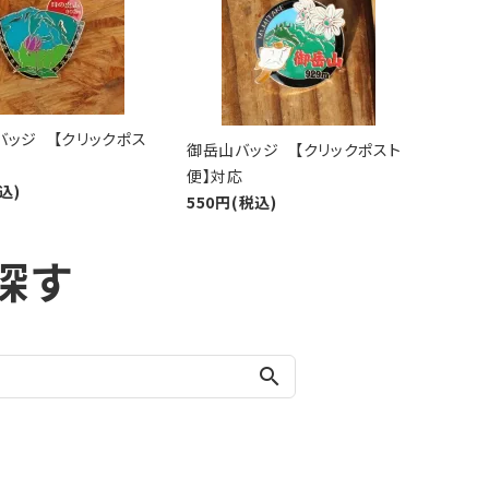
バッジ 【クリックポス
御岳山バッジ 【クリックポスト
便】対応
込)
550円(税込)
探す
search