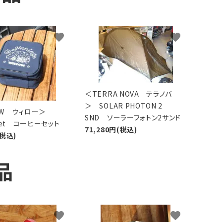
favorite
favorite
＜TERRA NOVA テラノバ
＞ SOLAR PHOTON 2
LOW ウィロー＞
SND ソーラーフォトン2サンド
 Set コーヒーセット
71,280円(税込)
(税込)
品
favorite
favorite