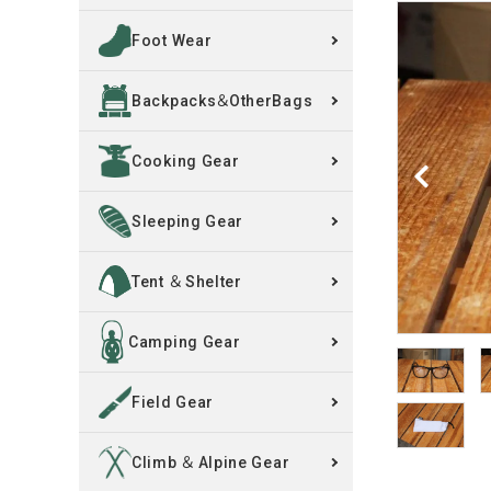
Foot Wear
買取案内
Backpacks＆OtherBags
レンタル・修理
Cooking Gear
店舗情報
POLICY
Sleeping Gear
INFORMATION
Tent ＆ Shelter
ACCOUNT MENU
Camping Gear
ようこそ ゲスト 様
Field Gear
meeting_room
person
ログイン
新規会員登録
Climb ＆ Alpine Gear