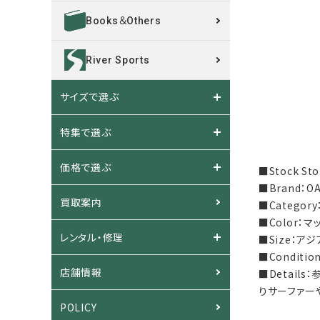
Books＆Others
River Sports
サイズで選ぶ
特集で選ぶ
価格で選ぶ
■Stock S
■Brand：
買取案内
■Catego
■Color：
レンタル・修理
■Size：アジ
■Condit
店舗情報
■Detail
りサーファー
POLICY