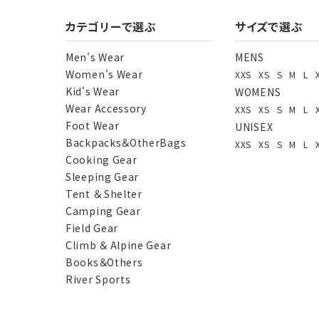
カテゴリーで選ぶ
サイズで選ぶ
Men's Wear
MENS
Women's Wear
XXS
XS
S
M
L
Kid's Wear
WOMENS
Wear Accessory
XXS
XS
S
M
L
Foot Wear
UNISEX
Backpacks＆OtherBags
XXS
XS
S
M
L
Cooking Gear
Sleeping Gear
Tent ＆ Shelter
Camping Gear
Field Gear
Climb ＆ Alpine Gear
Books＆Others
River Sports