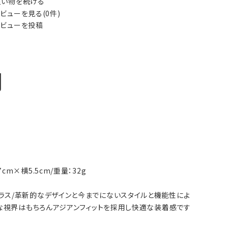
い物を続ける
ビューを見る(0件)
ビューを投稿
明
cm×横5.5cm/重量：32g
のサングラス/革新的なデザインと今までにないスタイルと機能性によ
イな視界はもちろんアジアンフィットを採用し快適な装着感です