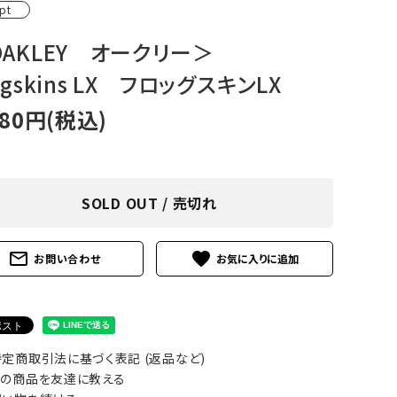
pt
アグ
ミリタリーライン・ミリタリー
OAKLEY オークリー＞
ア・
ogskins LX フロッグスキンLX
ギ
980円(税込)
ギ
・ギ
SOLD OUT / 売切れ
mail_outline
favorite
お問い合わせ
定商取引法に基づく表記 (返品など)
の商品を友達に教える