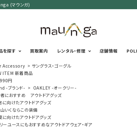
ga (マウンガ)
品を探す
買取案内
レンタル・修理
店舗情報
POL
r Accessory
>
サングラス・ゴーグル
W ITEM 新着商品
,990円
カテゴリーで選ぶ
サイズで選ぶ
特集で選ぶ
nd -ブランド-
>
OAKLEY -オークリー-
者におすすめ アウトドアグッズ
Men's Wear
MENS
初心者におすすめアウ
冬に向けたアウトドアグッズ
Women's Wear
XXS
XS
S
M
L
XL
XXL
アグッズ
山いくならこの装備
Kid's Wear
秋・冬に向けたアウトド
WOMENS
夏に向けたアウトドアグッズ
Wear Accessory
ッズ
XXS
XS
S
M
L
XL
リーユースにもおすすめなアウトドアウェア・ギア
Foot Wear
富士山いくならこの装
UNISEX
Backpacks＆
本気の登山用品