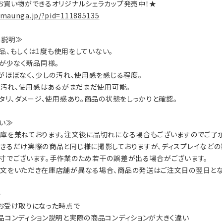
お買い物ができるオリジナルシェラカップ発売中！★
.maunga.jp/?pid=111885135
on説明≫
：新品、もしくは1度も使用をしていない。
数が少なく新品同様。
ジがほぼなく、少しの汚れ、使用感を感じる程度。
ジ、汚れ、使用感はあるがまだまだ使用可能。
ヘタリ、ダメージ、使用感あり。商品の状態をしっかりと確認。
い≫
庫を兼ねております。注文後に品切れになる場合もございますのでご了承
きるだけ実際の商品と同じ様に撮影しておりますが、ディスプレイなどの
寸でございます。手作業のため若干の誤差が出る場合がございます。
文をいただき在庫店舗が異なる場合、商品の発送はご注文日の翌日とな
≫
お受け取りになった時点で
品コンディション説明と実際の商品コンディションが大きく違い