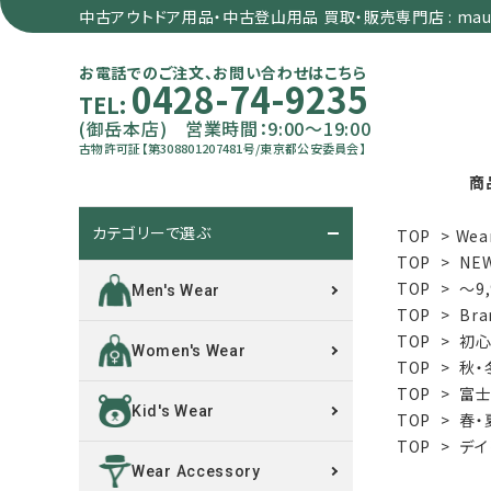
中古アウトドア用品・中古登山用品 買取・販売専門店 : maun
お電話でのご注文、お問い合わせはこちら
0428-74-9235
TEL:
(御岳本店) 営業時間：9:00～19:00
古物許可証【第308801207481号/東京都公安委員会】
商
カテゴリーで選ぶ
TOP
>
Wea
search
TOP
>
NE
TOP
>
～9
Men's Wear
TOP
>
Bra
カテゴリーで選ぶ
TOP
>
初心
Women's Wear
TOP
>
秋・
サイズで選ぶ
TOP
>
富士
Kid's Wear
TOP
>
春・
特集で選ぶ
TOP
>
デイ
Wear Accessory
価格で選ぶ