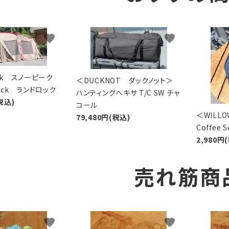
favorite
favorite
eak スノーピーク
＜DUCKNOT ダックノット＞
Lock ランドロック
ハンティングヘキサ T/C SW チャ
税込)
コール
＜WIL
79,480円(税込)
Coffee
2,980円
売れ筋商
favorite
favorite