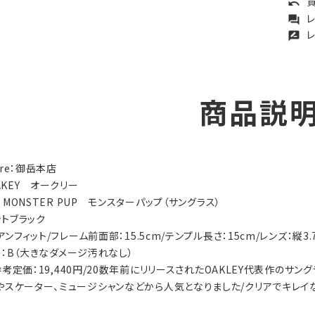
買
undo
レ
forum
レ
rate_review
商品説
tore：御岳本店
OAKEY オークリー
ry：MONSTER PUP モンスターパップ（サングラス）
マットブラック
アンフィット/フレーム前面部：15.5cm/テンプル長さ：15cm/レンズ：縦3.7
ion：B（大きなダメージ汚れなし）
s：参考定価：19,440円/20数年前にリリースされたOAKLEY代表作
やスケーター、ミュージシャンなどから人気となりました/クリアでキレ