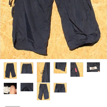
レンタル・修理
店舗情報
POLICY
INFORMATION
ACCOUNT MENU
ようこそ ゲスト 様
meeting_room
person
ログイン
新規会員登録