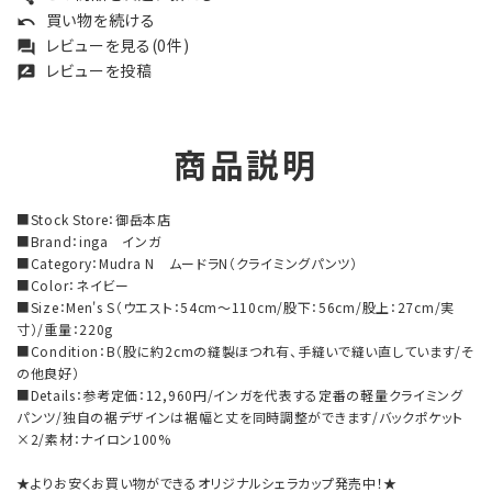
買い物を続ける
undo
レビューを見る(0件)
forum
レビューを投稿
rate_review
商品説明
■Stock Store：御岳本店
■Brand：inga インガ
■Category：Mudra N ムードラN（クライミングパンツ）
■Color：ネイビー
■Size：Men's S（ウエスト：54cm～110cm/股下：56cm/股上：27cm/実
寸）/重量：220g
■Condition：B（股に約2cmの縫製ほつれ有、手縫いで縫い直しています/そ
の他良好）
■Details：参考定価：12,960円/インガを代表する定番の軽量クライミング
パンツ/独自の裾デザインは裾幅と丈を同時調整ができます/バックポケット
×2/素材：ナイロン100%
★よりお安くお買い物ができるオリジナルシェラカップ発売中！★