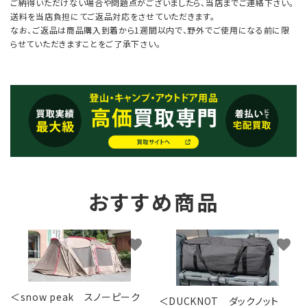
ご納得いただけない場合や問題点がございましたら、当店までご連絡下さい。
送料を当店負担にてご返品対応をさせていただきます。
なお、ご返品は商品購入到着から1週間以内で、野外でご使用になる前に限
らせていただきますことをご了承下さい。
おすすめ商品
favorite
favorite
＜snow peak スノーピーク
＜DUCKNOT ダックノット