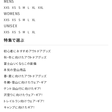
MENS
XXS
XS
S
M
L
XL
XXL
WOMENS
XXS
XS
S
M
L
XL
UNISEX
XXS
XS
S
M
L
XL
特集で選ぶ
初心者におすすめアウトドアグッズ
秋・冬に向けたアウトドアグッズ
富士山いくならこの装備
本気の登山用品
春・夏に向けたアウトドアグッズ
冬期・雪山に向けたウェア・ギア
テント泊山行に向けたギア！
沢登りに向けたウェア・ギア！
トレイルラン向けウェア・ギア！
キャンプに向けたギア！