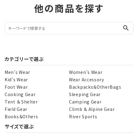
他の商品を探す
search
カテゴリーで選ぶ
Men's Wear
Women's Wear
Kid's Wear
Wear Accessory
Foot Wear
Backpacks＆OtherBags
Cooking Gear
Sleeping Gear
Tent ＆ Shelter
Camping Gear
Field Gear
Climb ＆ Alpine Gear
Books＆Others
River Sports
サイズで選ぶ