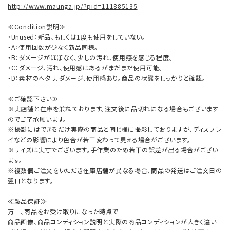
http://www.maunga.jp/?pid=111885135
≪Condition説明≫
・Unused：新品、もしくは1度も使用をしていない。
・A：使用回数が少なく新品同様。
・B：ダメージがほぼなく、少しの汚れ、使用感を感じる程度。
・C：ダメージ、汚れ、使用感はあるがまだまだ使用可能。
・D：素材のヘタリ、ダメージ、使用感あり。商品の状態をしっかりと確認。
≪ご確認下さい≫
※実店舗と在庫を兼ねております。注文後に品切れになる場合もございます
のでご了承願います。
※撮影にはできるだけ実際の商品と同じ様に撮影しておりますが、ディスプレ
イなどの影響により色合が若干変わって見える場合がございます。
※サイズは実寸でございます。手作業のため若干の誤差が出る場合がござい
ます。
※複数個ご注文をいただき在庫店舗が異なる場合、商品の発送はご注文日の
翌日となります。
≪製品保証≫
万一、商品をお受け取りになった時点で
商品画像、商品コンディション説明と実際の商品コンディションが大きく違い