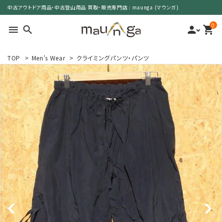
中古アウトドア用品・中古登山用品 買取・販売専門店 : maunga (マウンガ)
0
menu
search
person
shopping_cart
TOP
>
Men's Wear
>
クライミングパンツ・パンツ
search
カテゴリーで選ぶ
サイズで選ぶ
特集で選ぶ
価格で選ぶ
買取案内