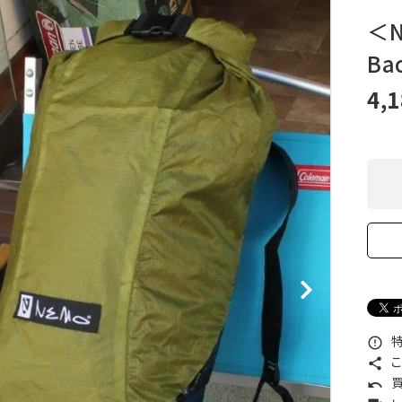
XXS
XS
S
M
L
XL
OtherBags
春・夏に向けたアウトド
＜N
Cooking Gear
ッズ
Ba
Sleeping Gear
冬期・雪山に向けたウェ
Tent ＆ Shelter
ギア
4,
Camping Gear
テント泊山行に向けた
Field Gear
ア！
Climb ＆ Alpine
沢登りに向けたウェア・
Gear
ア！
Books＆Others
トレイルラン向けウェア
River Sports
ア！
キャンプに向けたギア！
特
error_outline
こ
share
買
undo