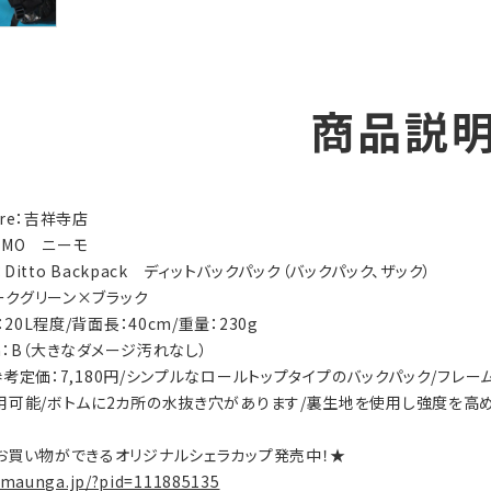
商品説
tore：吉祥寺店
NEMO ニーモ
y：Ditto Backpack ディットバックパック（バックパック、ザック）
ダークグリーン×ブラック
：20L程度/背面長：40cm/重量：230g
ion：B（大きなダメージ汚れなし）
s：参考定価：7,180円/シンプルなロールトップタイプのバックパック/フ
用可能/ボトムに2カ所の水抜き穴があります/裏生地を使用し強度を高
お買い物ができるオリジナルシェラカップ発売中！★
.maunga.jp/?pid=111885135