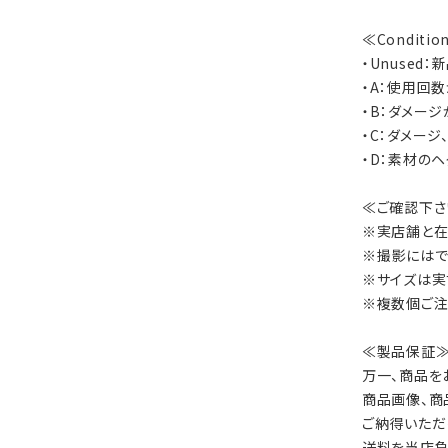
≪Conditi
・Unused
・A：使用回
・B：ダメー
・C：ダメー
・D：素材の
≪ご確認下さ
※実店舗と在
※撮影にはで
※サイズは実
※複数個ご注
≪製品保証
万一、商品を
商品画像、商
ご納得いただ
送料を当店負