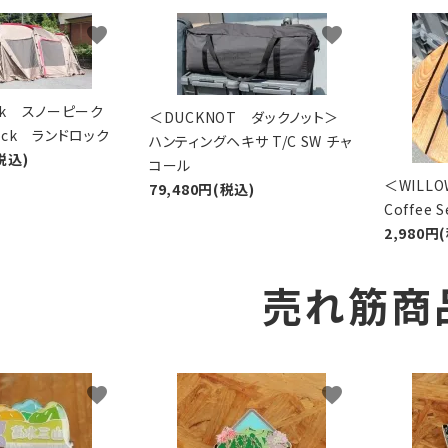
favorite
favorite
eak スノーピーク
＜DUCKNOT ダックノット＞
Lock ランドロック
ハンティングヘキサ T/C SW チャ
税込)
コール
＜WIL
79,480円(税込)
Coffee
2,980円
売れ筋商
favorite
favorite