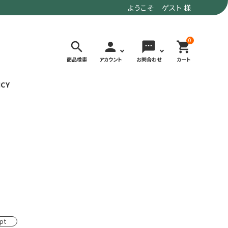
ようこそ ゲスト 様
0
search
person
sms
shopping_cart
商品検索
アカウント
お問合わせ
カート
ICY
検索する
価格で選ぶ
トド
デイリーユースにもおすすめなアウトドア
～9,900円
ウェア・ギア
10,000～
アグ
クライミング・ボルダリング用ウェア・ギア
19,990円
ヴィンテージなアイテム
20,000円～
備
ウルトラライト系
pt
リバースポーツ