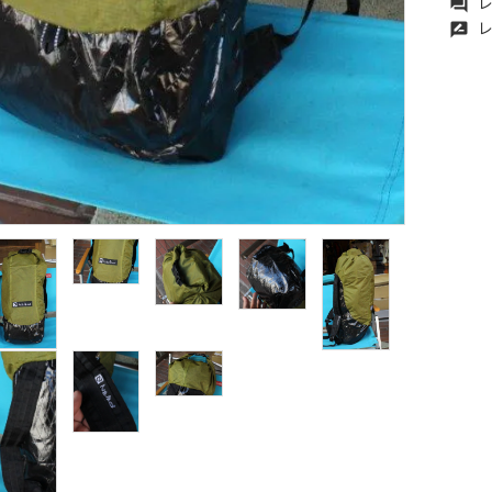
レ
forum
レ
rate_review