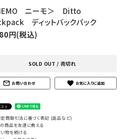
アグ
ミリタリーライン・ミリタリー
EMO ニーモ＞ Ditto
ckpack ディットバックパック
ア・
180円(税込)
ギ
ギ
SOLD OUT / 売切れ
・ギ
mail_outline
favorite
お問い合わせ
定商取引法に基づく表記 (返品など)
の商品を友達に教える
い物を続ける