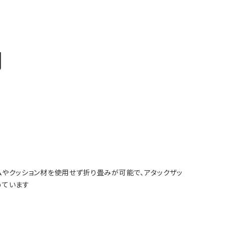
明
レームやクッション材を使用せず折り畳みが可能で、アタックザッ
めています