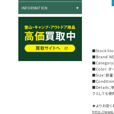
INFORMATION
■Stock S
■Brand：
■Categor
■Color：
■Size：容量
■Condit
■Detail
クとしても使
★よりお安く
http://www