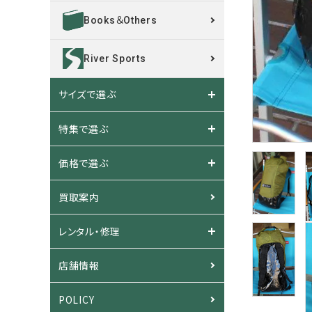
Books＆Others
River Sports
サイズで選ぶ
特集で選ぶ
価格で選ぶ
買取案内
レンタル・修理
店舗情報
POLICY