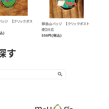
バッジ 【クリックポス
御岳山バッジ 【クリックポスト
便】対応
込)
550円(税込)
探す
search