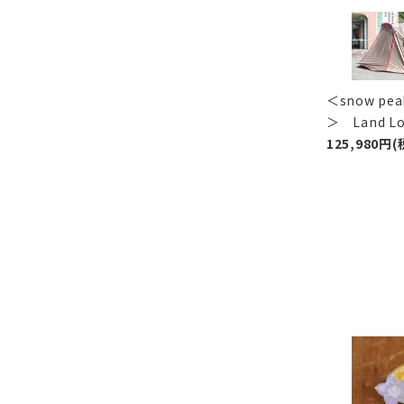
＜snow p
＞ Land 
125,980円(