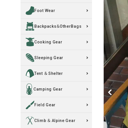
Foot Wear
買取案内
Backpacks＆OtherBags
レンタル・修理
Cooking Gear
店舗情報
POLICY
Sleeping Gear
INFORMATION
Tent ＆ Shelter
ACCOUNT MENU
Camping Gear
ようこそ ゲスト 様
Field Gear
meeting_room
person
ログイン
新規会員登録
Climb ＆ Alpine Gear