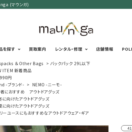
ga (マウンガ)
品を探す
買取案内
レンタル・修理
店舗情報
POL
kpacks ＆ Other Bags
>
バックパック 29L以下
W ITEM 新着商品
,990円
カテゴリーで選ぶ
サイズで選ぶ
特集で選ぶ
nd -ブランド-
>
NEMO -ニーモ-
者におすすめ アウトドアグッズ
Men's Wear
MENS
初心者におすすめアウ
冬に向けたアウトドアグッズ
Women's Wear
XXS
XS
S
M
L
XL
XXL
アグッズ
夏に向けたアウトドアグッズ
Kid's Wear
秋・冬に向けたアウトド
WOMENS
リーユースにもおすすめなアウトドアウェア・ギア
Wear Accessory
ッズ
XXS
XS
S
M
L
XL
Foot Wear
富士山いくならこの装
41
UNISEX
Backpacks＆
本気の登山用品