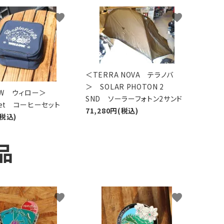
favorite
favorite
＜TERRA NOVA テラノバ
＞ SOLAR PHOTON 2
LOW ウィロー＞
SND ソーラーフォトン2サンド
 Set コーヒーセット
71,280円(税込)
(税込)
品
favorite
favorite