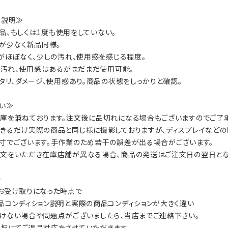
on説明≫
：新品、もしくは1度も使用をしていない。
数が少なく新品同様。
ジがほぼなく、少しの汚れ、使用感を感じる程度。
ジ、汚れ、使用感はあるがまだまだ使用可能。
ヘタリ、ダメージ、使用感あり。商品の状態をしっかりと確認。
い≫
庫を兼ねております。注文後に品切れになる場合もございますのでご了承
きるだけ実際の商品と同じ様に撮影しておりますが、ディスプレイなどの
寸でございます。手作業のため若干の誤差が出る場合がございます。
文をいただき在庫店舗が異なる場合、商品の発送はご注文日の翌日とな
≫
お受け取りになった時点で
品コンディション説明と実際の商品コンディションが大きく違い
けない場合や問題点がございましたら、当店までご連絡下さい。
担にてご返品対応をさせていただきます。