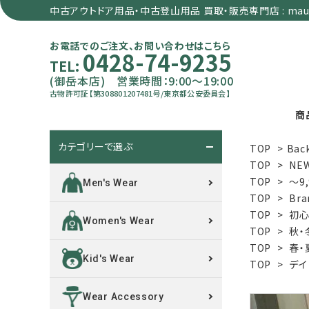
中古アウトドア用品・中古登山用品 買取・販売専門店 : maun
お電話でのご注文、お問い合わせはこちら
0428-74-9235
TEL:
(御岳本店) 営業時間：9:00～19:00
古物許可証【第308801207481号/東京都公安委員会】
商
カテゴリーで選ぶ
TOP
>
Bac
search
TOP
>
NE
TOP
>
～9
Men's Wear
TOP
>
Bra
カテゴリーで選ぶ
TOP
>
初心
Women's Wear
TOP
>
秋・
サイズで選ぶ
TOP
>
春・
Kid's Wear
TOP
>
デイ
特集で選ぶ
Wear Accessory
価格で選ぶ