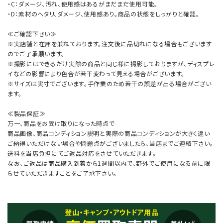
・C：ダメージ、汚れ、使用感はあるがまだまだ使用可能。
・D：素材のヘタリ、ダメージ、使用感あり。商品の状態をしっかりと確認。
≪ご確認下さい≫
※実店舗と在庫を兼ねております。注文後に品切れになる場合もございます
のでご了承願います。
※撮影にはできるだけ実際の商品と同じ様に撮影しておりますが、ディスプレ
イなどの影響により色合が若干変わって見える場合がございます。
※サイズは実寸でございます。手作業のため若干の誤差が出る場合がござい
ます。
≪製品保証≫
万一、商品をお受け取りになった時点で
商品画像、商品コンディション説明と実際の商品コンディションが大きく違い
ご納得いただけない場合や問題点がございましたら、当店までご連絡下さい。
送料を当店負担にてご返品対応をさせていただきます。
なお、ご返品は商品購入到着から1週間以内で、野外でご使用になる前に限
らせていただきますことをご了承下さい。