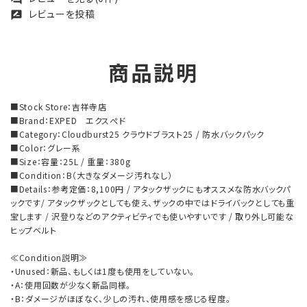
レビューを投稿
rate_review
商品説明
■Stock Store：吉祥寺店
■Brand：EXPED エクスぺド
■Category：Cloudburst25 クラウドブラスト25 / 防水バックパック
■Color：グレー系
■Size：容量：25L / 重量：380g
■Condition：B（大きなダメージ汚れなし）
■Details：参考定価：8,100円 / アタックザックにもオススメな防水バックパ
ックです/ アタックザックとしても使え、ザックの中ではドライバックとしても重
宝します / 沢登りなどのアクティビティでも使いやすいです / 取り外し可能な
ヒップベルト
≪Condition説明≫
・Unused：新品、もしくは1度も使用をしていない。
・A：使用回数が少なく新品同様。
・B：ダメージがほぼなく、少しの汚れ、使用感を感じる程度。