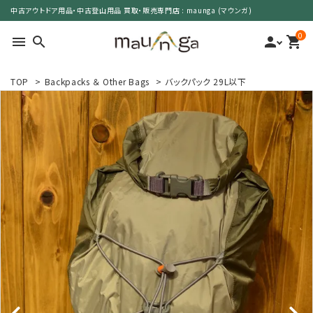
中古アウトドア用品・中古登山用品 買取・販売専門店 : maunga (マウンガ)
0
menu
search
person
shopping_cart
TOP
>
Backpacks ＆ Other Bags
>
バックパック 29L以下
search
カテゴリーで選ぶ
サイズで選ぶ
特集で選ぶ
価格で選ぶ
買取案内