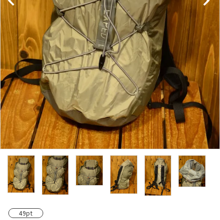
レンタル・修理
店舗情報
POLICY
INFORMATION
ACCOUNT MENU
ようこそ ゲスト 様
meeting_room
person
ログイン
新規会員登録
49pt