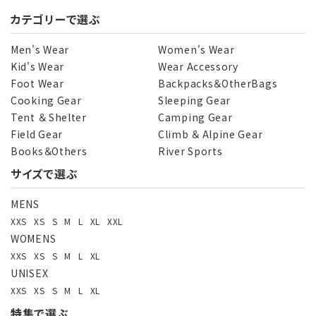
カテゴリーで選ぶ
Men's Wear
Women's Wear
Kid's Wear
Wear Accessory
Foot Wear
Backpacks＆OtherBags
Cooking Gear
Sleeping Gear
Tent ＆ Shelter
Camping Gear
Field Gear
Climb ＆ Alpine Gear
Books＆Others
River Sports
サイズで選ぶ
MENS
XXS
XS
S
M
L
XL
XXL
WOMENS
XXS
XS
S
M
L
XL
UNISEX
XXS
XS
S
M
L
XL
特集で選ぶ