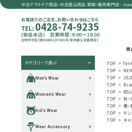
中古アウトドア用品・中古登山用品 買取・販売専門店 : maun
お電話でのご注文、お問い合わせはこちら
0428-74-9235
TEL:
(御岳本店) 営業時間：9:00～19:00
古物許可証【第308801207481号/東京都公安委員会】
商
カテゴリーで選ぶ
TOP
>
Tent
search
TOP
>
NE
TOP
>
20
Men's Wear
TOP
>
Bra
カテゴリーで選ぶ
TOP
>
初心
Women's Wear
TOP
>
秋・
サイズで選ぶ
TOP
>
春・
Kid's Wear
TOP
>
テン
特集で選ぶ
TOP
>
キャ
Wear Accessory
価格で選ぶ