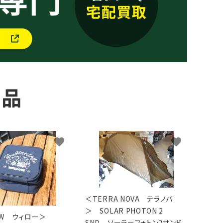
商品
favorite
favorite
＜TERRA NOVA テラノバ
＞ SOLAR PHOTON 2
LOW ウィロー＞
SND ソーラーフォトン2サンド