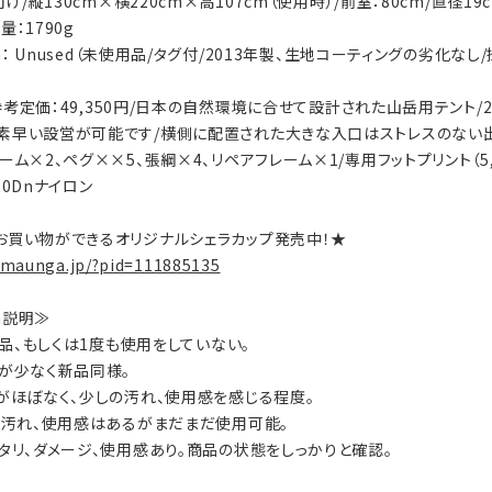
人向け/縦130cm×横220cm×高107cm（使用時）/前室：80cm/直径
量：1790g
ion： Unused（未使用品/タグ付/2013年製、生地コーティングの劣
ls：参考定価：49,350円/日本の自然環境に合せて設計された山岳用テン
素早い設営が可能です/横側に配置された大きな入口はストレスのない出
ーム×2、ペグ××5、張綱×4、リペアフレーム×1/専用フットプリント（5,6
20Dnナイロン
お買い物ができるオリジナルシェラカップ発売中！★
.maunga.jp/?pid=111885135
on説明≫
：新品、もしくは1度も使用をしていない。
数が少なく新品同様。
ジがほぼなく、少しの汚れ、使用感を感じる程度。
ジ、汚れ、使用感はあるがまだまだ使用可能。
ヘタリ、ダメージ、使用感あり。商品の状態をしっかりと確認。