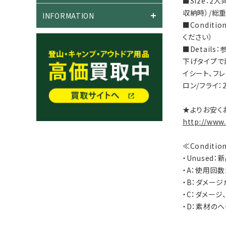
■Size：2
収納時）/総重
INFORMATION
■Condit
ください）
■Detai
下げタイプで
イシート、フレ
ロン/フライ：
★よりお安く
http://www
≪Conditi
・Unused
・A：使用回
・B：ダメー
・C：ダメー
・D：素材の