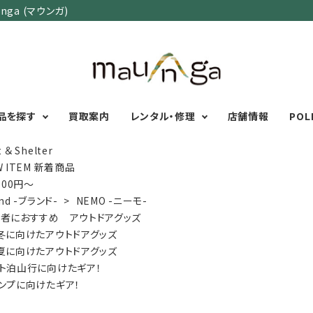
ga (マウンガ)
品を探す
買取案内
レンタル・修理
店舗情報
POL
 ＆ Shelter
W ITEM 新着商品
,000円～
カテゴリーで選ぶ
サイズで選ぶ
特集で選ぶ
nd -ブランド-
>
NEMO -ニーモ-
者におすすめ アウトドアグッズ
Men's Wear
MENS
初心者におすすめアウ
冬に向けたアウトドアグッズ
Women's Wear
XXS
XS
S
M
L
XL
XXL
アグッズ
夏に向けたアウトドアグッズ
Kid's Wear
秋・冬に向けたアウトド
WOMENS
ト泊山行に向けたギア！
Wear Accessory
ッズ
XXS
XS
S
M
L
XL
ンプに向けたギア！
Foot Wear
富士山いくならこの装
UNISEX
Backpacks＆
本気の登山用品