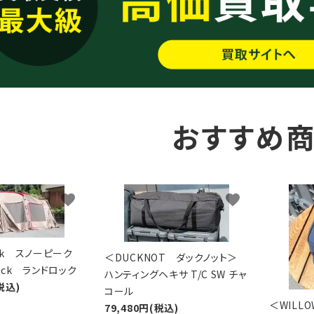
おすすめ
favorite
favorite
eak スノーピーク
＜DUCKNOT ダックノット＞
Lock ランドロック
ハンティングヘキサ T/C SW チャ
税込)
コール
＜WIL
79,480円(税込)