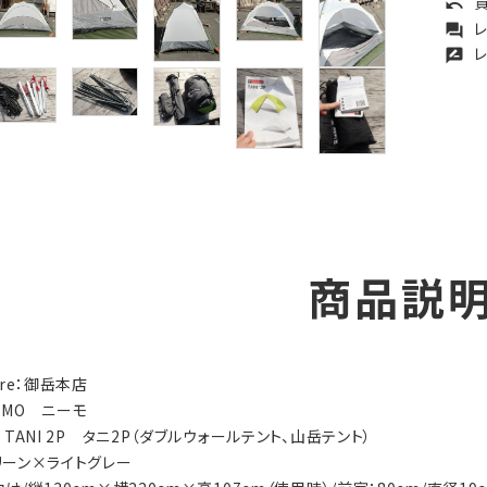
買
undo
レ
forum
レ
rate_review
商品説
tore：御岳本店
NEMO ニーモ
y：TANI 2P タニ2P（ダブルウォールテント、山岳テント）
グリーン×ライトグレー