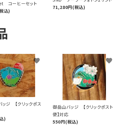
 Set コーヒーセット
71,280円(税込)
(税込)
品
favorite
favorite
バッジ 【クリックポス
御岳山バッジ 【クリックポスト
便】対応
込)
550円(税込)