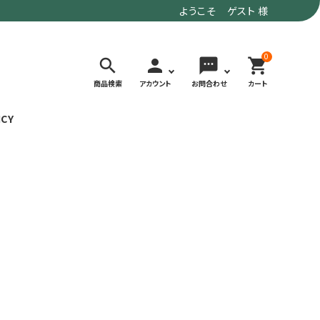
ようこそ ゲスト 様
0
search
person
sms
shopping_cart
商品検索
アカウント
お問合わせ
カート
ICY
検索する
価格で選ぶ
トド
デイリーユースにもおすすめなアウトドア
～9,900円
ウェア・ギア
10,000～
アグ
クライミング・ボルダリング用ウェア・ギア
19,990円
ヴィンテージなアイテム
20,000円～
備
ウルトラライト系
リバースポーツ