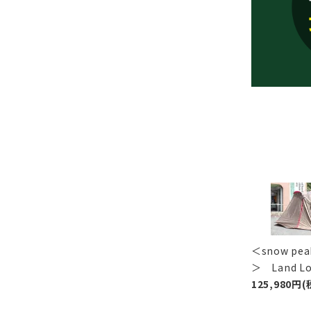
＜snow p
＞ Land 
125,980円(