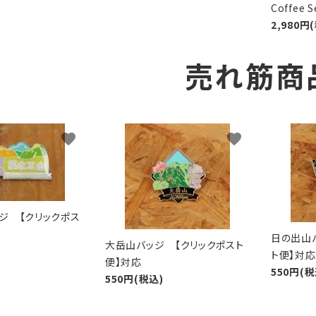
Coffee
2,980円
売れ筋商
favorite
favorite
ジ 【クリックポス
日の出山
大岳山バッジ 【クリックポスト
ト便】対応
便】対応
550円(税
550円(税込)