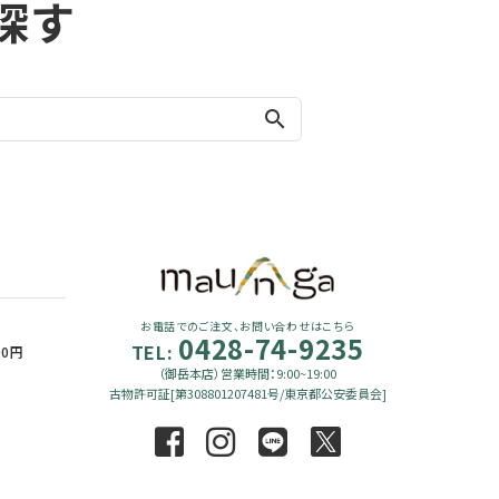
探す
search
お電話でのご注文、お問い合わせはこちら
0428-74-9235
TEL:
90円
（御岳本店）営業時間：9:00~19:00
古物許可証[第308801207481号/東京都公安委員会]