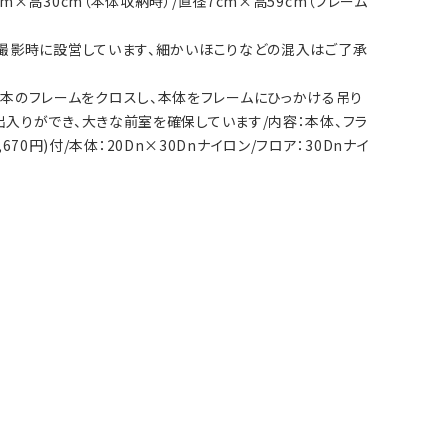
19cm×高30cm（本体収納時）/直径7cm×高59cm（フレーム
化なし/撮影時に設営しています、細かいほこりなどの混入はご了承
ト/2本のフレームをクロスし、本体をフレームにひっかける吊り
入りができ、大きな前室を確保しています/内容：本体、フラ
70円)付/本体：20Dn×30Dnナイロン/フロア：30Dnナイ