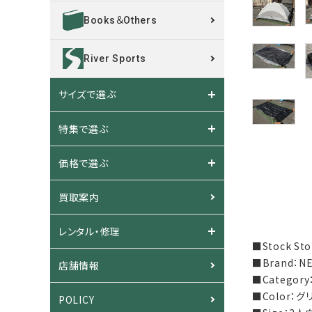
Books＆Others
River Sports
サイズで選ぶ
特集で選ぶ
価格で選ぶ
買取案内
レンタル・修理
■Stock S
■Brand：
店舗情報
■Categor
■Color：
POLICY