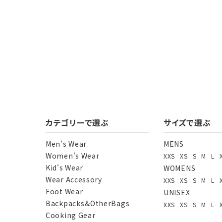
カテゴリーで選ぶ
サイズで選ぶ
Men's Wear
MENS
Women's Wear
XXS
XS
S
M
L
Kid's Wear
WOMENS
Wear Accessory
XXS
XS
S
M
L
Foot Wear
UNISEX
Backpacks＆OtherBags
XXS
XS
S
M
L
Cooking Gear