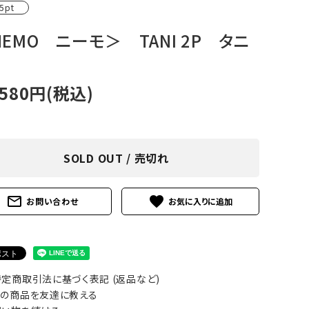
5pt
アグ
ミリタリーライン・ミリタリー
EMO ニーモ＞ TANI 2P タニ
ア・
ギ
,580円(税込)
ギ
・ギ
SOLD OUT / 売切れ
mail_outline
favorite
お問い合わせ
定商取引法に基づく表記 (返品など)
の商品を友達に教える