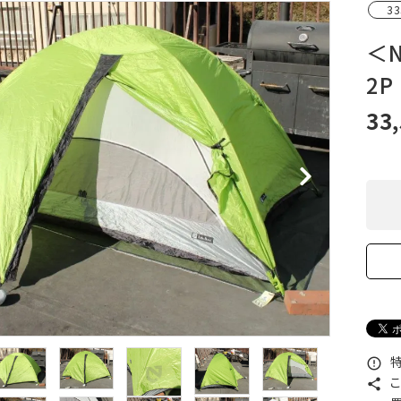
33
XXS
XS
S
M
L
XL
OtherBags
春・夏に向けたアウトド
Cooking Gear
ッズ
＜N
Sleeping Gear
冬期・雪山に向けたウェ
2P
Tent ＆ Shelter
ギア
Camping Gear
テント泊山行に向けた
33
Field Gear
ア！
Climb ＆ Alpine
沢登りに向けたウェア・
Gear
ア！
Books＆Others
トレイルラン向けウェア
River Sports
ア！
キャンプに向けたギア！
特
error_outline
こ
share