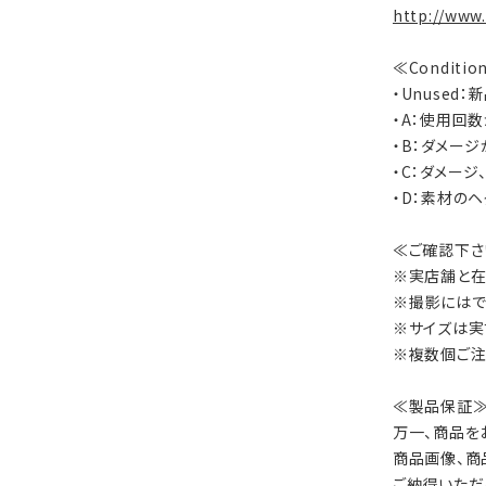
http://www
≪Conditi
・Unused
・A：使用回
・B：ダメー
・C：ダメー
・D：素材の
≪ご確認下さ
※実店舗と在
※撮影にはで
※サイズは実
※複数個ご注
≪製品保証
万一、商品を
商品画像、商
ご納得いただ