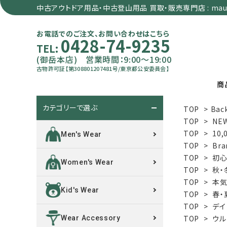
中古アウトドア用品・中古登山用品 買取・販売専門店 : maun
お電話でのご注文、お問い合わせはこちら
0428-74-9235
TEL:
(御岳本店) 営業時間：9:00～19:00
古物許可証【第308801207481号/東京都公安委員会】
商
カテゴリーで選ぶ
TOP
>
Bac
search
TOP
>
NE
TOP
>
10,
Men's Wear
TOP
>
Bra
カテゴリーで選ぶ
TOP
>
初心
Women's Wear
TOP
>
秋・
サイズで選ぶ
TOP
>
本
Kid's Wear
TOP
>
春・
特集で選ぶ
TOP
>
デイ
TOP
>
ウル
Wear Accessory
価格で選ぶ