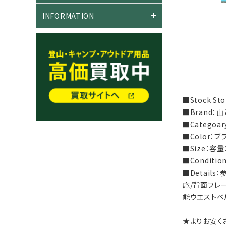
INFORMATION
■Stock S
■Brand：山
■Categoa
■Color：ブ
■Size：容量
■Condit
■Detail
応/背面フレー
能ウエストベ
★よりお安く