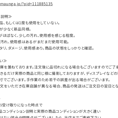
.maunga.jp/?pid=111885135
on説明≫
：新品、もしくは1度も使用をしていない。
数が少なく新品同様。
ジがほぼなく、少しの汚れ、使用感を感じる程度。
ジ、汚れ、使用感はあるがまだまだ使用可能。
ヘタリ、ダメージ、使用感あり。商品の状態をしっかりと確認。
い≫
庫を兼ねております。注文後に品切れになる場合もございますのでご了承
きるだけ実際の商品と同じ様に撮影しておりますが、ディスプレイなどの
寸でございます。手作業のため若干の誤差が出る場合がございます。
文をいただき在庫店舗が異なる場合、商品の発送はご注文日の翌日とな
≫
お受け取りになった時点で
品コンディション説明と実際の商品コンディションが大きく違い
けない場合や問題点がございましたら、当店までご連絡下さい。