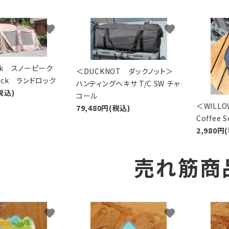
favorite
favorite
eak スノーピーク
＜DUCKNOT ダックノット＞
Lock ランドロック
ハンティングヘキサ T/C SW チャ
税込)
コール
＜WIL
79,480円(税込)
Coffee
2,980円
売れ筋商
favorite
favorite