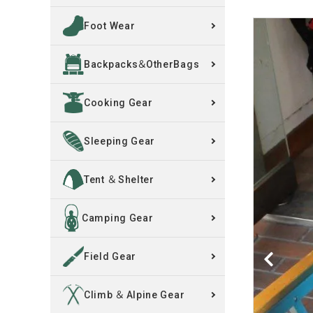
Foot Wear
買取案内
Backpacks＆OtherBags
レンタル・修理
Cooking Gear
店舗情報
POLICY
Sleeping Gear
INFORMATION
Tent ＆ Shelter
ACCOUNT MENU
Camping Gear
ようこそ ゲスト 様
Field Gear
meeting_room
person
ログイン
新規会員登録
Climb ＆ Alpine Gear