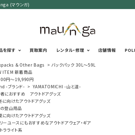
ga (マウンガ)
品を探す
買取案内
レンタル・修理
店舗情報
POL
kpacks ＆ Other Bags
>
バックパック 30L～59L
W ITEM 新着商品
000円～19,990円
カテゴリーで選ぶ
サイズで選ぶ
特集で選ぶ
nd -ブランド-
>
YAMATOMICHI -山と道-
者におすすめ アウトドアグッズ
Men's Wear
MENS
初心者におすすめアウ
冬に向けたアウトドアグッズ
Women's Wear
XXS
XS
S
M
L
XL
XXL
アグッズ
気の登山用品
Kid's Wear
秋・冬に向けたアウトド
WOMENS
夏に向けたアウトドアグッズ
Wear Accessory
ッズ
XXS
XS
S
M
L
XL
リーユースにもおすすめなアウトドアウェア・ギア
Foot Wear
富士山いくならこの装
トラライト系
UNISEX
Backpacks＆
本気の登山用品