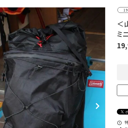
XXS
XS
S
M
L
XL
OtherBags
春・夏に向けたアウトド
19
Cooking Gear
ッズ
Sleeping Gear
冬期・雪山に向けたウェ
＜山
Tent ＆ Shelter
ギア
ミ
Camping Gear
テント泊山行に向けた
Field Gear
ア！
19
Climb ＆ Alpine
沢登りに向けたウェア・
Gear
ア！
Books＆Others
トレイルラン向けウェア
River Sports
ア！
キャンプに向けたギア！
特
error_outline