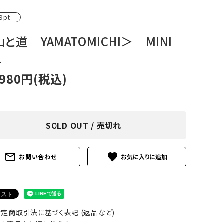
アグ
ミリタリーライン・ミリタリー
9pt
ア・
と道 YAMATOMICHI＞ MINI
ニ
ギ
,980円(税込)
ギ
・ギ
SOLD OUT / 売切れ
mail_outline
favorite
お問い合わせ
定商取引法に基づく表記 (返品など)