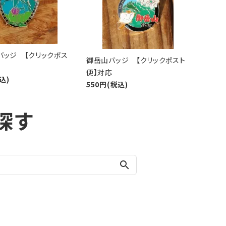
バッジ 【クリックポス
御岳山バッジ 【クリックポスト
便】対応
込)
550円(税込)
探す
search