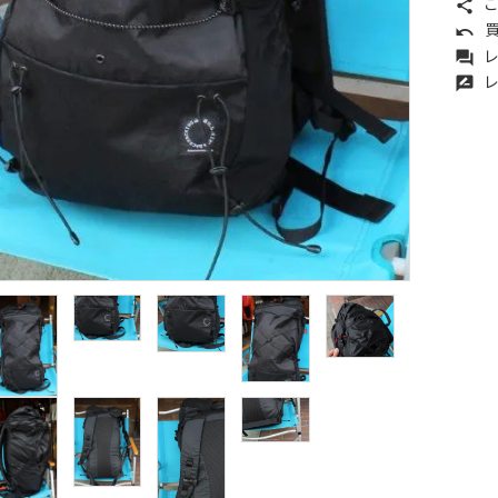
こ
share
買
undo
レ
forum
レ
rate_review