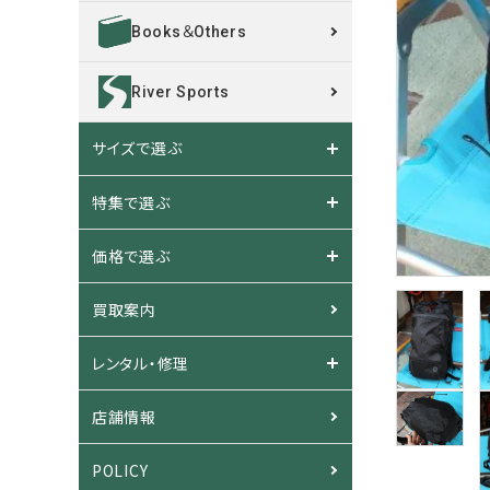
Books＆Others
River Sports
サイズで選ぶ
特集で選ぶ
価格で選ぶ
買取案内
レンタル・修理
店舗情報
POLICY