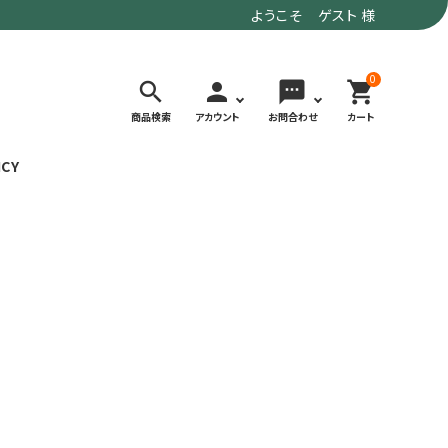
ようこそ ゲスト 様
0
search
person
sms
shopping_cart
商品検索
アカウント
お問合わせ
カート
ICY
検索する
価格で選ぶ
トド
デイリーユースにもおすすめなアウトドア
～9,900円
ウェア・ギア
10,000～
アグ
クライミング・ボルダリング用ウェア・ギア
19,990円
ヴィンテージなアイテム
20,000円～
備
ウルトラライト系
リバースポーツ