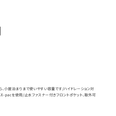
明
イクから、小屋泊まりまで使いやすい容量です/ハイドレーション対
のあるX-pacを使用/止水ファスナー付きフロントポケット、取外可