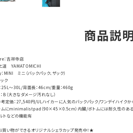
商品説
tore：吉祥寺店
と道 YAMATOMICHI
ry：MINI ミニ（バックパック、ザック）
ラック
：25L～30L/背面長：46cm/重量：460g
ion：B（大きなダメージ汚れなし）
s：参考定価：27,540円/ULハイカーに人気のバックパック/ワンデイハ
ムにminimalistpad（90×45×0.5cm）内臓/ボトムには耐久性
ルトなどの機能有
お買い物ができるオリジナルシェラカップ発売中！★