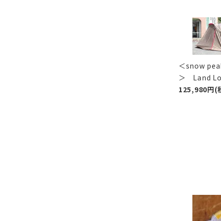
＜snow p
＞ Land 
125,980円(