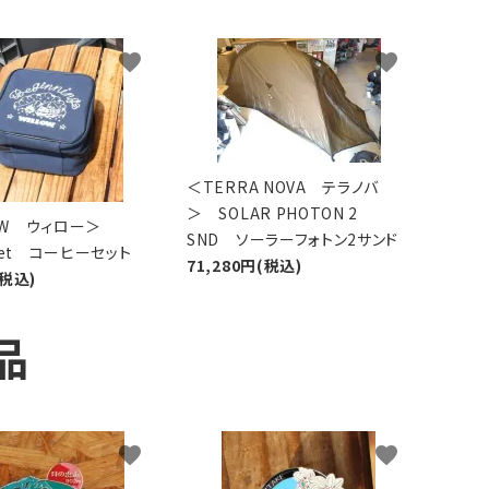
favorite
favorite
＜TERRA NOVA テラノバ
＞ SOLAR PHOTON 2
LOW ウィロー＞
SND ソーラーフォトン2サンド
 Set コーヒーセット
71,280円(税込)
(税込)
品
favorite
favorite