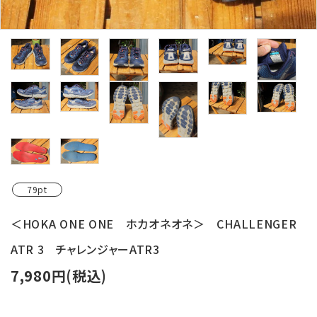
レンタル・修理
店舗情報
POLICY
INFORMATION
ACCOUNT MENU
ようこそ ゲスト 様
79pt
meeting_room
person
ログイン
新規会員登録
＜HOKA ONE ONE ホカオネオネ＞ CHALLENGER
ATR 3 チャレンジャーATR3
7,980円(税込)