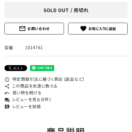
SOLD OUT / 売切れ
mail_outline
favorite
お問い合わせ
型番:
1014761
特定商取引法に基づく表記 (返品など)
error_outline
この商品を友達に教える
share
買い物を続ける
undo
レビューを見る(0件)
forum
レビューを投稿
rate_review