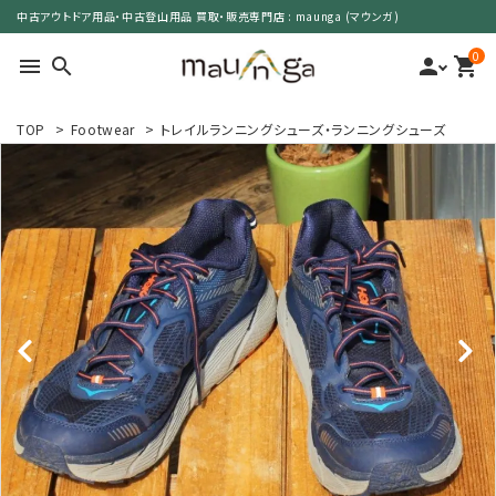
中古アウトドア用品・中古登山用品 買取・販売専門店 : maunga (マウンガ)
0
menu
search
person
shopping_cart
TOP
>
Footwear
>
トレイルランニングシューズ・ランニングシューズ
search
カテゴリーで選ぶ
サイズで選ぶ
特集で選ぶ
価格で選ぶ
買取案内