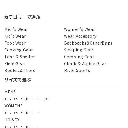
カテゴリーで選ぶ
Men's Wear
Women's Wear
Kid's Wear
Wear Accessory
Foot Wear
Backpacks＆OtherBags
Cooking Gear
Sleeping Gear
Tent ＆ Shelter
Camping Gear
Field Gear
Climb ＆ Alpine Gear
Books＆Others
River Sports
サイズで選ぶ
MENS
XXS
XS
S
M
L
XL
XXL
WOMENS
XXS
XS
S
M
L
XL
UNISEX
XXS
XS
S
M
L
XL