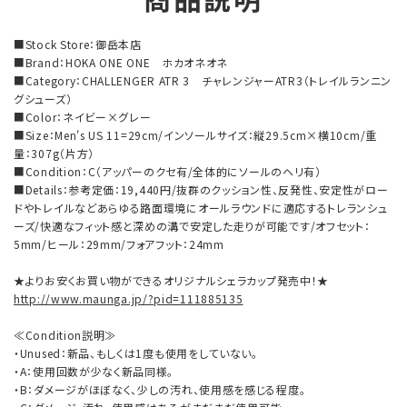
商品説明
■Stock Store：御岳本店
■Brand：HOKA ONE ONE ホカオネオネ
■Category：CHALLENGER ATR 3 チャレンジャーATR3（トレイルランニン
グシューズ）
■Color：ネイビー×グレー
■Size：Men's US 11=29cm/インソールサイズ：縦29.5cm×横10cm/重
量：307g（片方）
■Condition：C（アッパーのクセ有/全体的にソールのヘリ有）
■Details：参考定価：19,440円/抜群のクッション性、反発性、安定性がロー
ドやトレイルなどあらゆる路面環境にオールラウンドに適応するトレランシュ
ーズ/快適なフィット感と深めの溝で安定した走りが可能です/オフセット：
5mm/ヒール：29mm/フォアフット：24mm
★よりお安くお買い物ができるオリジナルシェラカップ発売中！★
http://www.maunga.jp/?pid=111885135
≪Condition説明≫
・Unused：新品、もしくは1度も使用をしていない。
・A：使用回数が少なく新品同様。
・B：ダメージがほぼなく、少しの汚れ、使用感を感じる程度。