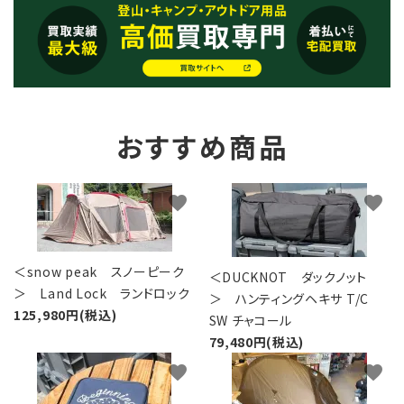
おすすめ商品
favorite
favorite
＜snow peak スノーピーク
＜DUCKNOT ダックノット
＞ Land Lock ランドロック
＞ ハンティングヘキサ T/C
125,980円(税込)
SW チャコール
79,480円(税込)
favorite
favorite