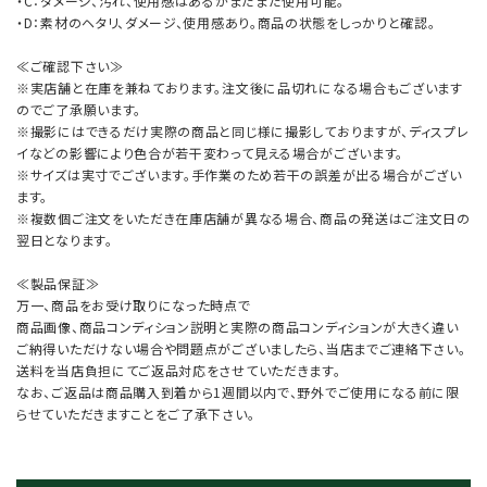
・C：ダメージ、汚れ、使用感はあるがまだまだ使用可能。
・D：素材のヘタリ、ダメージ、使用感あり。商品の状態をしっかりと確認。
≪ご確認下さい≫
※実店舗と在庫を兼ねております。注文後に品切れになる場合もございます
のでご了承願います。
※撮影にはできるだけ実際の商品と同じ様に撮影しておりますが、ディスプレ
イなどの影響により色合が若干変わって見える場合がございます。
※サイズは実寸でございます。手作業のため若干の誤差が出る場合がござい
ます。
※複数個ご注文をいただき在庫店舗が異なる場合、商品の発送はご注文日の
翌日となります。
≪製品保証≫
万一、商品をお受け取りになった時点で
商品画像、商品コンディション説明と実際の商品コンディションが大きく違い
ご納得いただけない場合や問題点がございましたら、当店までご連絡下さい。
送料を当店負担にてご返品対応をさせていただきます。
なお、ご返品は商品購入到着から1週間以内で、野外でご使用になる前に限
らせていただきますことをご了承下さい。