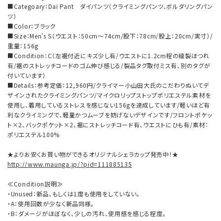
■Categoary：Dai Pant ダイパンツ（クライミングパンツ、ボルダリングパン
ツ）
■Color：ブラック
■Size：Men's S（ウエスト：50cm～74cm/股下：78cm/股上：20cm/実寸）/
重量：156g
■Condition：C（左裾付近にキズ少し有/ウエストに1.2cm程の縫製ほつれ
有/裾のストレッチコードのゴム伸び感じる/製品タグ取付ミス有、別のタグが
付いています）
■Details：参考定価：12,960円/クライマー小山田大氏のこだわりぬいてデ
ザインされたクライミングパンツ/マイクロリップストップポリエステル素材を
使用し、着用しているストレスを感じない156gを達成しています/軽いほど有
利なクライミングで、軽量かつムーブを妨げないデザインです/フロントポケッ
ト×2、バックポケット×2、裾にストレッチコード有、ウエストにひも有/素材：
ポリエステル100%
★よりお安くお買い物ができるオリジナルシェラカップ発売中！★
http://www.maunga.jp/?pid=111885135
≪Condition説明≫
・Unused：新品、もしくは1度も使用をしていない。
・A：使用回数が少なく新品同様。
・B：ダメージがほぼなく、少しの汚れ、使用感を感じる程度。