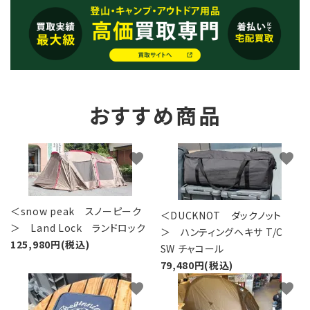
おすすめ商品
favorite
favorite
＜snow peak スノーピーク
＜DUCKNOT ダックノット
＞ Land Lock ランドロック
＞ ハンティングヘキサ T/C
125,980円(税込)
SW チャコール
79,480円(税込)
favorite
favorite