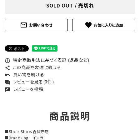
SOLD OUT / 売切れ
mail_outline
favorite
お問い合わせ
特定商取引法に基づく表記 (返品など)
error_outline
この商品を友達に教える
share
買い物を続ける
undo
レビューを見る(0件)
forum
レビューを投稿
rate_review
商品説明
■Stock Store：吉祥寺店
■Brand：ing インガ