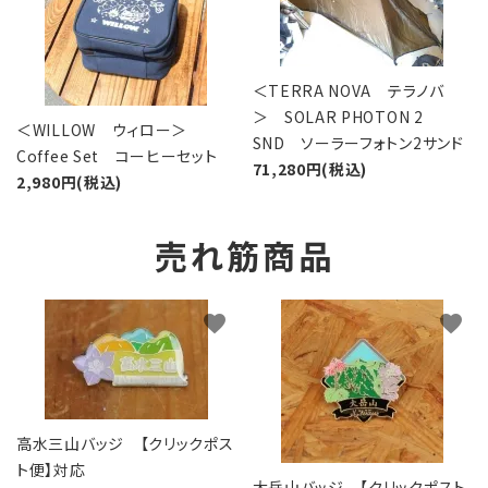
＜TERRA NOVA テラノバ
＞ SOLAR PHOTON 2
＜WILLOW ウィロー＞
SND ソーラーフォトン2サンド
Coffee Set コーヒーセット
71,280円(税込)
2,980円(税込)
売れ筋商品
favorite
favorite
高水三山バッジ 【クリックポス
ト便】対応
大岳山バッジ 【クリックポスト