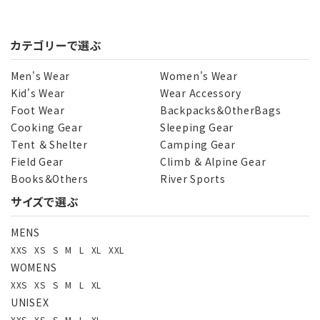
カテゴリーで選ぶ
Men's Wear
Women's Wear
Kid's Wear
Wear Accessory
Foot Wear
Backpacks＆OtherBags
Cooking Gear
Sleeping Gear
Tent ＆ Shelter
Camping Gear
Field Gear
Climb ＆ Alpine Gear
Books＆Others
River Sports
サイズで選ぶ
MENS
XXS
XS
S
M
L
XL
XXL
WOMENS
XXS
XS
S
M
L
XL
UNISEX
XXS
XS
S
M
L
XL