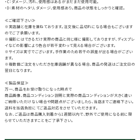
・C：ダメージ、汚れ、使用感はあるがまだまだ使用可能。
・D：素材のヘタリ、ダメージ、使用感あり。商品の状態をしっかりと確認。
≪ご確認下さい≫
※実店舗と在庫を兼ねております。注文後に品切れになる場合もございます
のでご了承願います。
※撮影にはできるだけ実際の商品と同じ様に撮影しておりますが、ディスプレ
イなどの影響により色合が若干変わって見える場合がございます。
※サイズは実寸でございます。手作業のため若干の誤差が出る場合がござい
ます。
※複数個ご注文をいただき在庫店舗が異なる場合、商品の発送はご注文日の
翌日となります。
≪製品保証≫
万一、商品をお受け取りになった時点で
商品画像、商品コンディション説明と実際の商品コンディションが大きく違い
ご納得いただけない場合や問題点がございましたら、当店までご連絡下さい。
送料を当店負担にてご返品対応をさせていただきます。
なお、ご返品は商品購入到着から1週間以内で、野外でご使用になる前に限
らせていただきますことをご了承下さい。