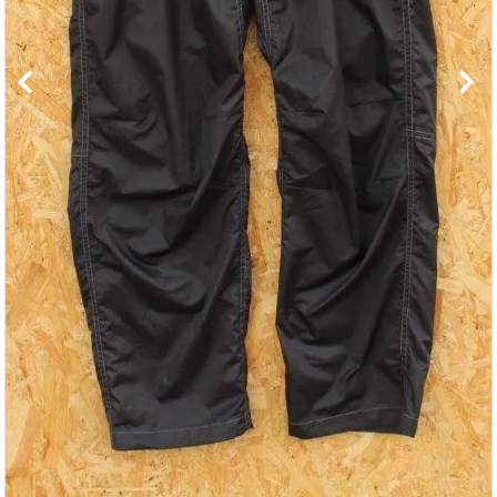
レンタル・修理
店舗情報
POLICY
INFORMATION
ACCOUNT MENU
ようこそ ゲスト 様
meeting_room
person
ログイン
新規会員登録