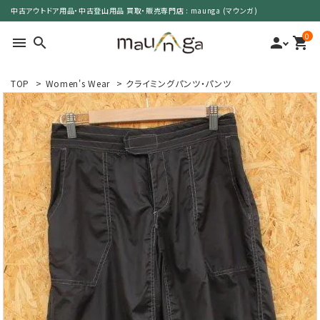
中古アウトドア用品・中古登山用品 買取・販売専門店 : maunga (マウンガ)
0
menu
search
person
shopping_cart
TOP
>
Women's Wear
>
クライミングパンツ・パンツ
search
カテゴリーで選ぶ
サイズで選ぶ
特集で選ぶ
価格で選ぶ
買取案内