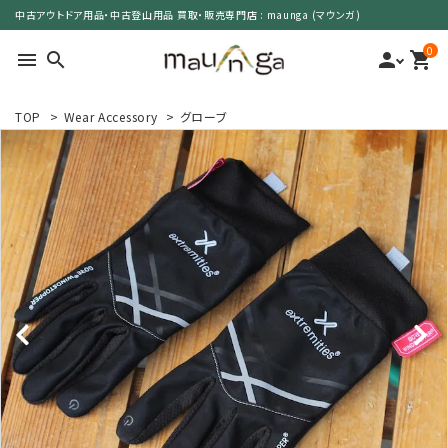
中古アウトドア用品・中古登山用品 買取・販売専門店 : maunga (マウンガ)
0
menu
search
person
shopping_cart
TOP
>
Wear Accessory
>
グローブ
search
カテゴリーで選ぶ
サイズで選ぶ
特集で選ぶ
価格で選ぶ
買取案内