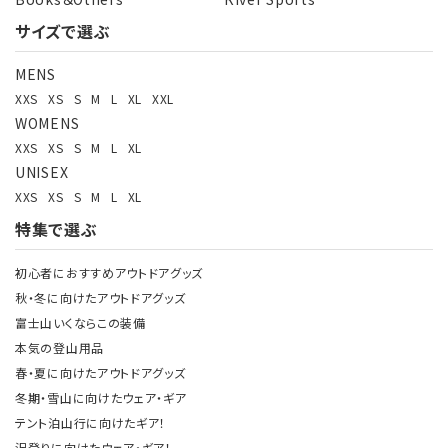
サイズで選ぶ
MENS
XXS
XS
S
M
L
XL
XXL
WOMENS
XXS
XS
S
M
L
XL
UNISEX
XXS
XS
S
M
L
XL
特集で選ぶ
初心者におすすめアウトドアグッズ
秋・冬に向けたアウトドアグッズ
富士山いくならこの装備
本気の登山用品
春・夏に向けたアウトドアグッズ
冬期・雪山に向けたウェア・ギア
テント泊山行に向けたギア！
沢登りに向けたウェア・ギア！