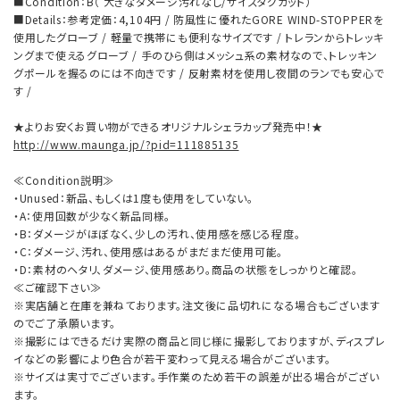
■Condition：B（ 大きなダメージ汚れなし/サイズタグカット）
■Details：参考定価：4,104円 / 防風性に優れたGORE WIND-STOPPERを
使用したグローブ / 軽量で携帯にも便利なサイズです / トレランからトレッキ
ングまで使えるグローブ / 手のひら側はメッシュ系の素材なので、トレッキン
グポールを握るのには不向きです / 反射素材を使用し夜間のランでも安心で
す /
★よりお安くお買い物ができるオリジナルシェラカップ発売中！★
http://www.maunga.jp/?pid=111885135
≪Condition説明≫
・Unused：新品、もしくは1度も使用をしていない。
・A：使用回数が少なく新品同様。
・B：ダメージがほぼなく、少しの汚れ、使用感を感じる程度。
・C：ダメージ、汚れ、使用感はあるがまだまだ使用可能。
・D：素材のヘタリ、ダメージ、使用感あり。商品の状態をしっかりと確認。
≪ご確認下さい≫
※実店舗と在庫を兼ねております。注文後に品切れになる場合もございます
のでご了承願います。
※撮影にはできるだけ実際の商品と同じ様に撮影しておりますが、ディスプレ
イなどの影響により色合が若干変わって見える場合がございます。
※サイズは実寸でございます。手作業のため若干の誤差が出る場合がござい
ます。