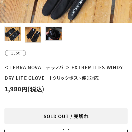
レンタル・修理
店舗情報
POLICY
INFORMATION
19pt
ACCOUNT MENU
＜TERRA NOVA テラノバ ＞ EXTREMITIES WINDY
ようこそ ゲスト 様
DRY LITE GLOVE 【クリックポスト便】対応
meeting_room
person
ログイン
新規会員登録
1,980円(税込)
SOLD OUT / 売切れ