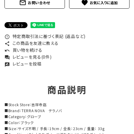
mail_outline
favorite
お問い合わせ
特定商取引法に基づく表記 (返品など)
error_outline
この商品を友達に教える
share
買い物を続ける
undo
レビューを見る(0件)
forum
レビューを投稿
rate_review
商品説明
■Stock Store：吉祥寺店
■Brand：TERRA NOVA テラノバ
■Category：グローブ
■Color：ブラック
■Size：サイズ不明 / 手長：19cm / 全長：23cm / 重量： 33g