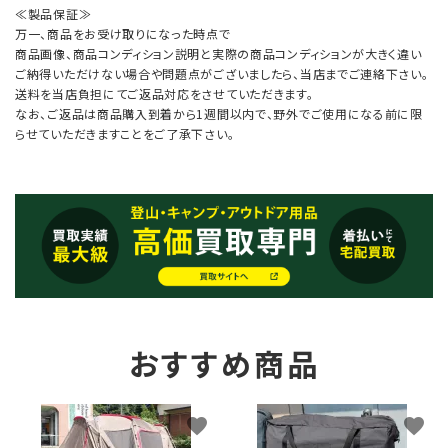
≪製品保証≫
万一、商品をお受け取りになった時点で
商品画像、商品コンディション説明と実際の商品コンディションが大きく違い
ご納得いただけない場合や問題点がございましたら、当店までご連絡下さい。
送料を当店負担にてご返品対応をさせていただきます。
なお、ご返品は商品購入到着から1週間以内で、野外でご使用になる前に限
らせていただきますことをご了承下さい。
おすすめ商品
favorite
favorite