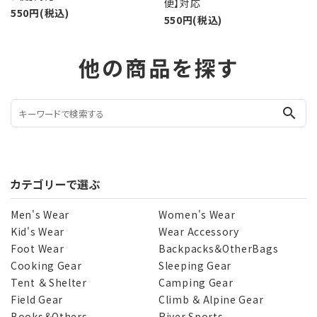
便】対応
550円(税込)
550円(税込)
他の商品を探す
search
カテゴリーで選ぶ
Men's Wear
Women's Wear
Kid's Wear
Wear Accessory
Foot Wear
Backpacks＆OtherBags
Cooking Gear
Sleeping Gear
Tent ＆ Shelter
Camping Gear
Field Gear
Climb ＆ Alpine Gear
Books＆Others
River Sports