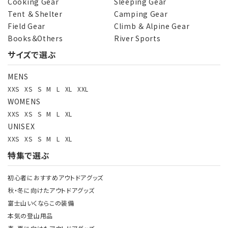
Cooking Gear
Sleeping Gear
Tent ＆ Shelter
Camping Gear
Field Gear
Climb ＆ Alpine Gear
Books＆Others
River Sports
サイズで選ぶ
MENS
XXS
XS
S
M
L
XL
XXL
WOMENS
XXS
XS
S
M
L
XL
UNISEX
XXS
XS
S
M
L
XL
特集で選ぶ
初心者におすすめアウトドアグッズ
秋・冬に向けたアウトドアグッズ
富士山いくならこの装備
本気の登山用品