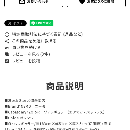
mail_outline
favorite
お問い合わせ
特定商取引法に基づく表記 (返品など)
error_outline
この商品を友達に教える
share
買い物を続ける
undo
レビューを見る(0件)
forum
レビューを投稿
rate_review
商品説明
■Stock Store：御岳本店
■Brand：NEMO ニーモ
■Categoary：ZOR-R ゾアレギュラー（エアマット、マットレス）
■Color：オレンジ
■Size：レギュラー/長183cm×幅51cm×厚2.5cm（使用時）/直径
13cm×24.5cm（収納時）/405g（本体+収納スタッフバッグ）