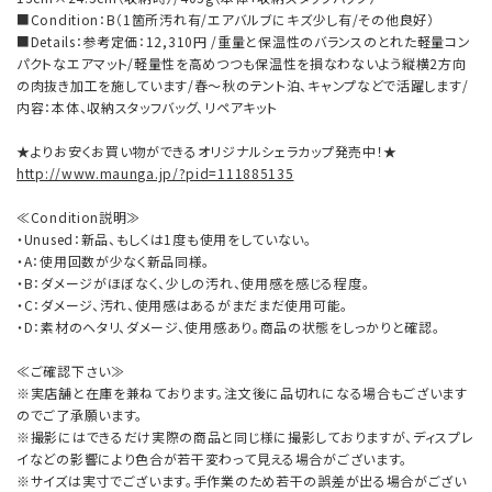
■Condition：B（1箇所汚れ有/エアバルブにキズ少し有/その他良好）
■Details：参考定価：12,310円 /重量と保温性のバランスのとれた軽量コン
パクトなエアマット/軽量性を高めつつも保温性を損なわないよう縦横2方向
の肉抜き加工を施しています/春～秋のテント泊、キャンプなどで活躍します/
内容：本体、収納スタッフバッグ、リペアキット
★よりお安くお買い物ができるオリジナルシェラカップ発売中！★
http://www.maunga.jp/?pid=111885135
≪Condition説明≫
・Unused：新品、もしくは1度も使用をしていない。
・A：使用回数が少なく新品同様。
・B：ダメージがほぼなく、少しの汚れ、使用感を感じる程度。
・C：ダメージ、汚れ、使用感はあるがまだまだ使用可能。
・D：素材のヘタリ、ダメージ、使用感あり。商品の状態をしっかりと確認。
≪ご確認下さい≫
※実店舗と在庫を兼ねております。注文後に品切れになる場合もございます
のでご了承願います。
※撮影にはできるだけ実際の商品と同じ様に撮影しておりますが、ディスプレ
イなどの影響により色合が若干変わって見える場合がございます。
※サイズは実寸でございます。手作業のため若干の誤差が出る場合がござい