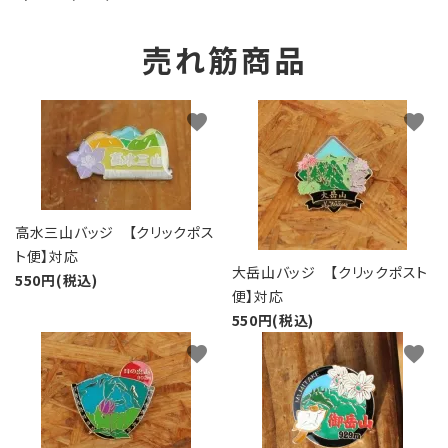
売れ筋商品
favorite
favorite
高水三山バッジ 【クリックポス
ト便】対応
大岳山バッジ 【クリックポスト
550円(税込)
便】対応
550円(税込)
favorite
favorite