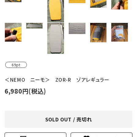
レンタル・修理
店舗情報
POLICY
INFORMATION
ACCOUNT MENU
69pt
ようこそ ゲスト 様
＜NEMO ニーモ＞ ZOR-R ゾアレギュラー
meeting_room
person
ログイン
新規会員登録
6,980円(税込)
SOLD OUT / 売切れ