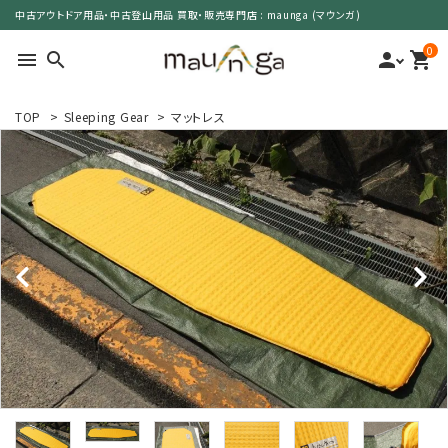
中古アウトドア用品・中古登山用品 買取・販売専門店 : maunga (マウンガ)
0
menu
search
person
shopping_cart
TOP
>
Sleeping Gear
>
マットレス
search
カテゴリーで選ぶ
サイズで選ぶ
特集で選ぶ
価格で選ぶ
買取案内